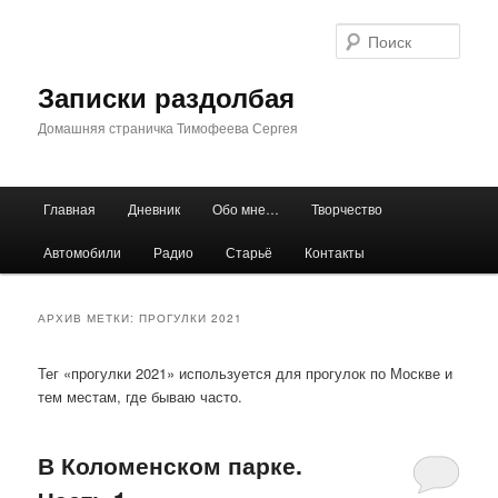
Перейти
Перейти
к
к
Поис
основному
дополнительному
содержимому
содержимому
Записки раздолбая
Домашняя страничка Тимофеева Сергея
Главное
Главная
Дневник
Обо мне…
Творчество
меню
Автомобили
Радио
Старьё
Контакты
АРХИВ МЕТКИ:
ПРОГУЛКИ 2021
Тег «прогулки 2021» используется для прогулок по Москве и
тем местам, где бываю часто.
В Коломенском парке.