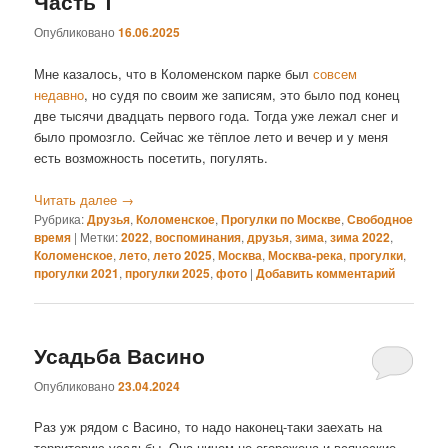
Часть 1
Опубликовано
16.06.2025
Мне казалось, что в Коломенском парке был
совсем
недавно
, но судя по своим же записям, это было под конец
две тысячи двадцать первого года. Тогда уже лежал снег и
было промозгло. Сейчас же тёплое лето и вечер и у меня
есть возможность посетить, погулять.
Читать далее
→
Рубрика:
Друзья
,
Коломенское
,
Прогулки по Москве
,
Свободное
время
|
Метки:
2022
,
воспоминания
,
друзья
,
зима
,
зима 2022
,
Коломенское
,
лето
,
лето 2025
,
Москва
,
Москва-река
,
прогулки
,
прогулки 2021
,
прогулки 2025
,
фото
|
Добавить комментарий
Усадьба Васино
Опубликовано
23.04.2024
Раз уж рядом с Васино, то надо наконец-таки заехать на
территорию усадьбы. Она ничем не огорожена и всяческие