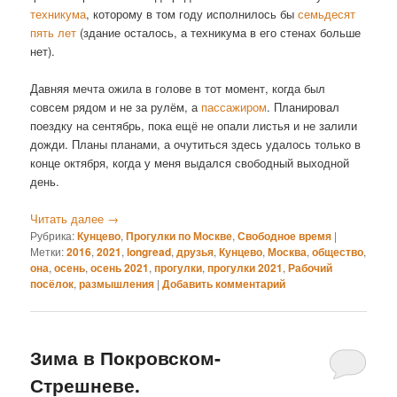
техникума
, которому в том году исполнилось бы
семьдесят
пять лет
(здание осталось, а техникума в его стенах больше
нет).
Давняя мечта ожила в голове в тот момент, когда был
совсем рядом и не за рулём, а
пассажиром
. Планировал
поездку на сентябрь, пока ещё не опали листья и не залили
дожди. Планы планами, а очутиться здесь удалось только в
конце октября, когда у меня выдался свободный выходной
день.
Читать далее
→
Рубрика:
Кунцево
,
Прогулки по Москве
,
Свободное время
|
Метки:
2016
,
2021
,
longread
,
друзья
,
Кунцево
,
Москва
,
общество
,
она
,
осень
,
осень 2021
,
прогулки
,
прогулки 2021
,
Рабочий
посёлок
,
размышления
|
Добавить комментарий
Зима в Покровском-
Стрешневе.