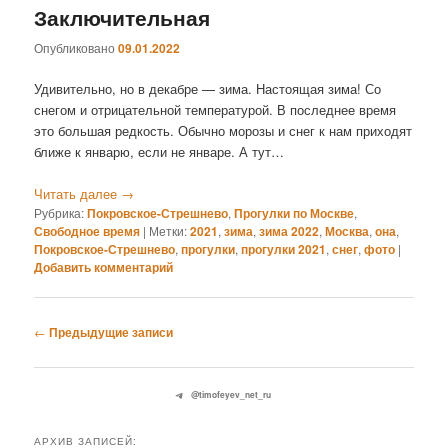
Заключительная
Опубликовано
09.01.2022
Удивительно, но в декабре — зима. Настоящая зима! Со
снегом и отрицательной температурой. В последнее время
это большая редкость. Обычно морозы и снег к нам приходят
ближе к январю, если не январе. А тут…
Читать далее
→
Рубрика:
Покровское-Стрешнево
,
Прогулки по Москве
,
Свободное время
|
Метки:
2021
,
зима
,
зима 2022
,
Москва
,
она
,
Покровское-Стрешнево
,
прогулки
,
прогулки 2021
,
снег
,
фото
|
Добавить комментарий
Навигация
←
Предыдущие записи
по
записям
@timofeyev_net_ru
АРХИВ ЗАПИСЕЙ: