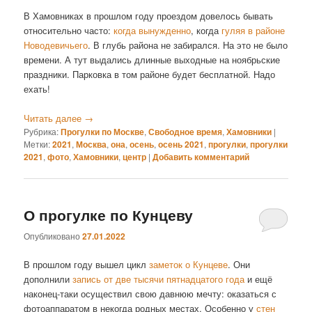
В Хамовниках в прошлом году проездом довелось бывать
относительно часто:
когда вынужденно
, когда
гуляя в районе
Новодевичьего
. В глубь района не забирался. На это не было
времени. А тут выдались длинные выходные на ноябрьские
праздники. Парковка в том районе будет бесплатной. Надо
ехать!
Читать далее
→
Рубрика:
Прогулки по Москве
,
Свободное время
,
Хамовники
|
Метки:
2021
,
Москва
,
она
,
осень
,
осень 2021
,
прогулки
,
прогулки
2021
,
фото
,
Хамовники
,
центр
|
Добавить комментарий
О прогулке по Кунцеву
Опубликовано
27.01.2022
В прошлом году вышел цикл
заметок о Кунцеве
. Они
дополнили
запись от две тысячи пятнадцатого года
и ещё
наконец-таки осуществил свою давнюю мечту: оказаться с
фотоаппаратом в некогда родных местах. Особенно у
стен