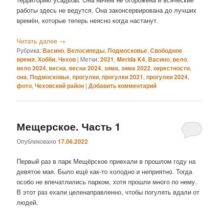
работы здесь не ведутся. Она законсервирована до лучших
времён, которые теперь неясно когда настанут.
Читать далее
→
Рубрика:
Васино
,
Велосипеды
,
Подмосковье
,
Свободное
время
,
Хобби
,
Чехов
|
Метки:
2021
,
Merida K4
,
Васино
,
вело
,
вело 2024
,
весна
,
весна 2024
,
зима
,
зима 2022
,
окрестности
,
она
,
Подмосковье
,
прогулки
,
прогулки 2021
,
прогулки 2024
,
фото
,
Чеховский район
|
Добавить комментарий
Мещерское. Часть 1
Опубликовано
17.06.2022
Первый раз в парк Мещёрское приехали в прошлом году на
девятое мая. Было ещё как-то холодно и неприятно. Тогда
особо не впечатлились парком, хотя прошли много по нему.
В этот раз ехали целенаправленно, чтобы погулять вдали от
людей.