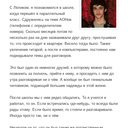
С Лёликом, я познакомился в школе,
когда перешёл в параллельный
класс. Сдружились на теме АОНов
(телефонов с определителем
номера). Сколько месяцев потом по
несколько раз на дню названивали друг другу, прослушивая
то, что происходит в квартире. Весело тогда было. Также
увлечение гитарой, а после и компьютерами, постоянно нам
подкидывали темы для разговоров.
Это был один из немногих друзей, к которому можно было
позвонить за полночь, прийти к нему, и просидеть с ним до
утра разговаривая ни о чём. А вообще он был гениальным
человеком, подающий большие надежды в этой жизни.
После школы мы с ним редко общались. То я учился и
работал, то он. Если встречались где-нибудь, то всегда были
рады этому. Если было время, то стояли и разговаривали.
Иногда просто так, ни о чём.
Несмотря на то, что он был таким же потомственным