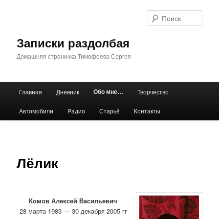
Перейти
к
Поис
основному
содержимому
Записки раздолбая
Домашняя страничка Тимофеева Сергея
Главное
Обо мне…
Главная
Дневник
Творчество
меню
Автомобили
Радио
Старьё
Контакты
Лёлик
Комов Алексей Васильевич
28 марта 1983 — 30 декабря 2005 гг