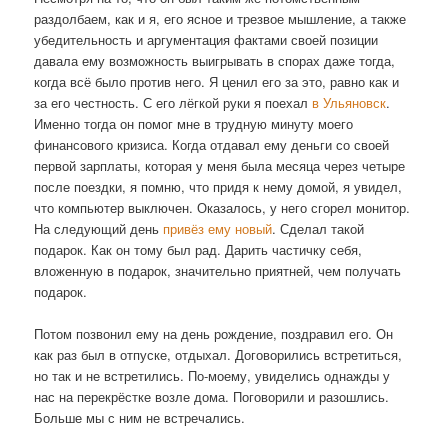
раздолбаем, как и я, его ясное и трезвое мышление, а также
убедительность и аргументация фактами своей позиции
давала ему возможность выигрывать в спорах даже тогда,
когда всё было против него. Я ценил его за это, равно как и
за его честность. С его лёгкой руки я поехал
в Ульяновск
.
Именно тогда он помог мне в трудную минуту моего
финансового кризиса. Когда отдавал ему деньги со своей
первой зарплаты, которая у меня была месяца через четыре
после поездки, я помню, что придя к нему домой, я увидел,
что компьютер выключен. Оказалось, у него сгорел монитор.
На следующий день
привёз ему новый
. Сделал такой
подарок. Как он тому был рад. Дарить частичку себя,
вложенную в подарок, значительно приятней, чем получать
подарок.
Потом позвонил ему на день рождение, поздравил его. Он
как раз был в отпуске, отдыхал. Договорились встретиться,
но так и не встретились. По-моему, увиделись однажды у
нас на перекрёстке возле дома. Поговорили и разошлись.
Больше мы с ним не встречались.