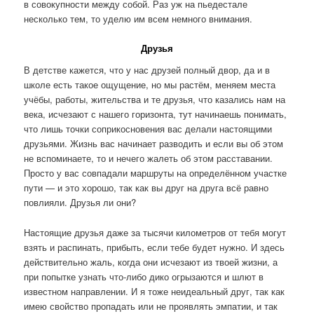
в совокупности между собой. Раз уж на пьедестале
несколько тем, то уделю им всем немного внимания.
Друзья
В детстве кажется, что у нас друзей полный двор, да и в
школе есть такое ощущение, но мы растём, меняем места
учёбы, работы, жительства и те друзья, что казались нам на
века, исчезают с нашего горизонта, тут начинаешь понимать,
что лишь точки соприкосновения вас делали настоящими
друзьями. Жизнь вас начинает разводить и если вы об этом
не вспоминаете, то и нечего жалеть об этом расставании.
Просто у вас совпадали маршруты на определённом участке
пути — и это хорошо, так как вы друг на друга всё равно
повлияли. Друзья ли они?
Настоящие друзья даже за тысячи километров от тебя могут
взять и распинать, прибыть, если тебе будет нужно. И здесь
действительно жаль, когда они исчезают из твоей жизни, а
при попытке узнать что-либо дико огрызаются и шлют в
известном направлении. И я тоже неидеальный друг, так как
имею свойство пропадать или не проявлять эмпатии, и так