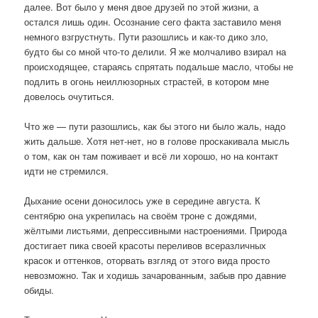
далее. Вот было у меня двое друзей по этой жизни, а
остался лишь один. Осознание сего факта заставило меня
немного взгрустнуть. Пути разошлись и как-то дико зло,
будто бы со мной что-то делили. Я же молчаливо взирал на
происходящее, стараясь спрятать подальше масло, чтобы не
подлить в огонь неиллюзорных страстей, в котором мне
довелось очутиться.
Что же — пути разошлись, как бы этого ни было жаль, надо
жить дальше. Хотя нет-нет, но в голове проскакивала мысль
о том, как он там поживает и всё ли хорошо, но на контакт
идти не стремился.
Дыхание осени доносилось уже в середине августа. К
сентябрю она укрепилась на своём троне с дождями,
жёлтыми листьями, депрессивными настроениями. Природа
достигает пика своей красоты переливов всеразличных
красок и оттенков, оторвать взгляд от этого вида просто
невозможно. Так и ходишь зачарованным, забыв про давние
обиды.