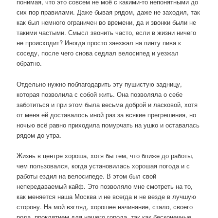
понимая, что это совсем не моё с какими-то непонятными до
сих пор правилами. Даже бывая рядом, даже не заходил, так
как был немного ограничен во времени, да и звонки были не
такими частыми. Смысл звонить часто, если в жизни ничего
не происходит? Иногда просто заезжал на пинту пива к
соседу, после чего снова седлал велосипед и уезжал
обратно.
Отдельно нужно поблагодарить эту пушистую задницу,
которая позволила с собой жить. Она позволяла о себе
заботиться и при этом была весьма доброй и ласковой, хотя
от меня ей доставалось иной раз за всякие прегрешения, но
ночью всё равно приходила помурчать на ушко и оставалась
рядом до утра.
Жизнь в центре хороша, хотя бы тем, что ближе до работы,
чем пользовался, когда установилась хорошая погода и с
работы ездил на велосипеде. В этом был свой
непередаваемый кайф. Это позволяло мне смотреть на то,
как меняется наша Москва и не всегда и не везде в лучшую
сторону. На мой взгляд, хорошее начинание, стало, своего
рода, проклятием для нашего города, так как бесконечные