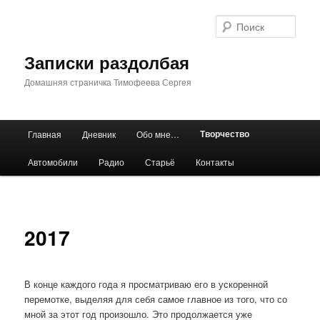
Перейти
к
Поис
основному
содержимому
Записки раздолбая
Домашняя страничка Тимофеева Сергея
Главное
Творчество
Главная
Дневник
Обо мне…
меню
Автомобили
Радио
Старьё
Контакты
2017
В конце каждого года я просматриваю его в ускоренной
перемотке, выделяя для себя самое главное из того, что со
мной за этот год произошло. Это продолжается уже