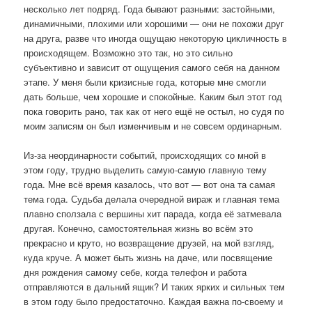
несколько лет подряд. Года бывают разными: застойными,
динамичными, плохими или хорошими — они не похожи друг
на друга, разве что иногда ощущаю некоторую цикличность в
происходящем. Возможно это так, но это сильно
субъективно и зависит от ощущения самого себя на данном
этапе. У меня были кризисные года, которые мне смогли
дать больше, чем хорошие и спокойные. Каким был этот год
пока говорить рано, так как от него ещё не остыл, но судя по
моим записям он был изменчивым и не совсем ординарным.
Из-за неординарности событий, происходящих со мной в
этом году, трудно выделить самую-самую главную тему
года. Мне всё время казалось, что вот — вот она та самая
тема года. Судьба делала очередной вираж и главная тема
плавно сползала с вершины хит парада, когда её затмевала
другая. Конечно, самостоятельная жизнь во всём это
прекрасно и круто, но возвращение друзей, на мой взгляд,
куда круче. А может быть жизнь на даче, или посвящение
дня рождения самому себе, когда телефон и работа
отправляются в дальний ящик? И таких ярких и сильных тем
в этом году было предостаточно. Каждая важна по-своему и