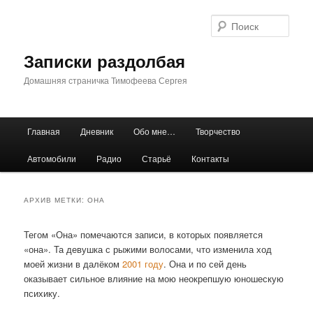
Перейти
Перейти
к
к
Поис
основному
дополнительному
содержимому
содержимому
Записки раздолбая
Домашняя страничка Тимофеева Сергея
Главное
Главная
Дневник
Обо мне…
Творчество
меню
Автомобили
Радио
Старьё
Контакты
АРХИВ МЕТКИ:
ОНА
Тегом «Она» помечаются записи, в которых появляется
«она». Та девушка с рыжими волосами, что изменила ход
моей жизни в далёком
2001 году
. Она и по сей день
оказывает сильное влияние на мою неокрепшую юношескую
психику.