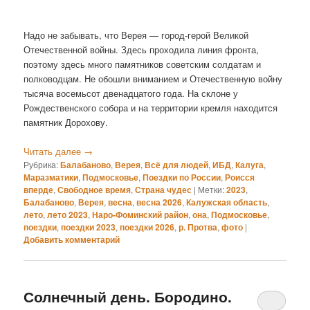
Надо не забывать, что Верея — город-герой Великой
Отечественной войны. Здесь проходила линия фронта,
поэтому здесь много памятников советским солдатам и
полководцам. Не обошли вниманием и Отечественную войну
тысяча восемьсот двенадцатого года. На склоне у
Рождественского собора и на территории кремля находится
памятник Дорохову.
Читать далее
→
Рубрика:
Балабаново
,
Верея
,
Всё для людей
,
ИБД
,
Калуга
,
Маразматики
,
Подмосковье
,
Поездки по России
,
Роисся
вперде
,
Свободное время
,
Страна чудес
|
Метки:
2023
,
Балабаново
,
Верея
,
весна
,
весна 2026
,
Калужская область
,
лето
,
лето 2023
,
Наро-Фоминский район
,
она
,
Подмосковье
,
поездки
,
поездки 2023
,
поездки 2026
,
р. Протва
,
фото
|
Добавить комментарий
Солнечный день. Бородино.