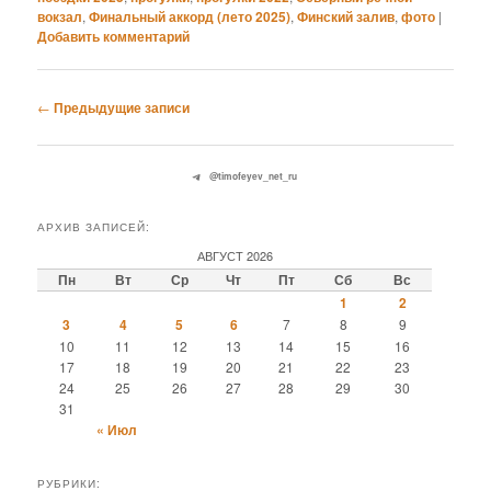
вокзал
,
Финальный аккорд (лето 2025)
,
Финский залив
,
фото
|
Добавить комментарий
Навигация
←
Предыдущие записи
по
записям
@timofeyev_net_ru
АРХИВ ЗАПИСЕЙ:
АВГУСТ 2026
Пн
Вт
Ср
Чт
Пт
Сб
Вс
1
2
3
4
5
6
7
8
9
10
11
12
13
14
15
16
17
18
19
20
21
22
23
24
25
26
27
28
29
30
31
« Июл
РУБРИКИ: