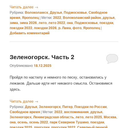
Читать далее
→
Рубрика:
Волоколамск
,
Друзья
,
Подмосковье
,
Свободное
время
,
Ярополец
|
Метки:
2022
,
Волоколамский район
,
друзья
,
зима
,
зима 2026
,
лето
,
лето 2022
,
она
,
Подмосковье
,
поездки
,
поездки 2022
,
поездки 2026
,
р. Лама
,
фото
,
Ярополец
|
Добавить комментарий
Зеленогорск. Часть 2
Опубликовано
18.12.2025
Пройдя по настилу и немного по песку, остановились у
лежаков. Дальше идти нет никакого смысла. Остановимся
здесь.
Читать далее
→
Рубрика:
Друзья
,
Зеленогорск
,
Питер
,
Поездки по России
,
Свободное время
|
Метки:
2022
,
воспоминания
,
друзья
,
Зеленогорск
,
Ленинградская область
,
лето
,
лето 2025
,
Москва
,
она
,
осень
,
осень 2022
,
парк Северное Тушино
,
поездки
,
поездки 2025
,
прогулки
,
прогулки 2022
,
Северный речной