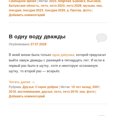
Свободное время
|
Метки:
2023
,
longread
,
Боровск
,
Высокое
,
Калужская область
,
лето
,
лето 2023
,
лето 2026
,
музыка
,
она
,
поездки
,
поездки 2023
,
поездки 2026
,
р. Протва
,
фото
|
Добавить комментарий
В одну воду дважды
Опубликовано
27.07.2026
В моей жизни была только
одна девушка
, которой предлагал
выйти замуж дважды с разницей в пятнадцать лет. И если в
первый раз было в шутку, хотя и некоторую осознанную
шутку, то второй раз — всерьёз.
Читать далее
→
Рубрика:
Друзья
,
Старое доброе
|
Метки:
10 лет назад
,
2001
,
2016
,
воспоминания
,
друзья
,
лето
,
лето 2016
,
она
,
фото
|
Добавить комментарий