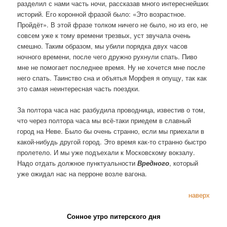
разделил с нами часть ночи, рассказав много интереснейших
историй. Его коронной фразой было: «Это возрастное.
Пройдёт». В этой фразе толком ничего не было, но из его, не
совсем уже к тому времени трезвых, уст звучала очень
смешно. Таким образом, мы убили порядка двух часов
ночного времени, после чего дружно рухнули спать. Пиво
мне не помогает последнее время. Ну не хочется мне после
него спать. Таинство сна и объятья Морфея я опущу, так как
это самая неинтересная часть поездки.
За полтора часа нас разбудила проводница, известив о том,
что через полтора часа мы всё-таки приедем в славный
город на Неве. Было бы очень странно, если мы приехали в
какой-нибудь другой город. Это время как-то странно быстро
пролетело. И мы уже подъехали к Московскому вокзалу.
Надо отдать должное пунктуальности
Вредного
, который
уже ожидал нас на перроне возле вагона.
наверх
Сонное утро питерского дня