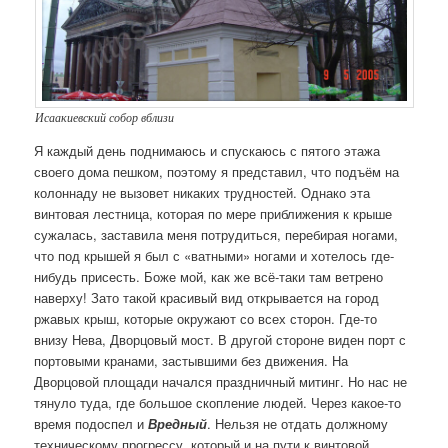
Исаакиевский собор вблизи
Я каждый день поднимаюсь и спускаюсь с пятого этажа
своего дома пешком, поэтому я представил, что подъём на
колоннаду не вызовет никаких трудностей. Однако эта
винтовая лестница, которая по мере приближения к крыше
сужалась, заставила меня потрудиться, перебирая ногами,
что под крышей я был с «ватными» ногами и хотелось где-
нибудь присесть. Боже мой, как же всё-таки там ветрено
наверху! Зато такой красивый вид открывается на город
ржавых крыш, которые окружают со всех сторон. Где-то
внизу Нева, Дворцовый мост. В другой стороне виден порт с
портовыми кранами, застывшими без движения. На
Дворцовой площади начался праздничный митинг. Но нас не
тянуло туда, где большое скопление людей. Через какое-то
время подоспел и
Вредный
. Нельзя не отдать должному
техническому прогрессу, который и на пути к винтовой