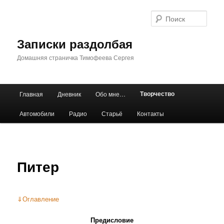
Перейти
к
Поис
основному
содержимому
Записки раздолбая
Домашняя страничка Тимофеева Сергея
Главное
Творчество
Главная
Дневник
Обо мне…
меню
Автомобили
Радио
Старьё
Контакты
Питер
⇓
Оглавление
Предисловие