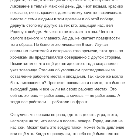
ликование в тёплый майский день. Да, чёрт возьми, красиво
показано, очень красиво, даже самому хочется возликовать
вместе с теми людьми в том времени и об этой победе,
дёрнуть стопочку другую за тех кто, защищая нас, вёл
Родину к победе. Но чего-то не хватает в этом. Чего-то
самого важного и главного. Ах да, не хватает правдивости
того образа. Не было этого ликования 9 мая. Изучая
опальных писателей и историков того времени, этот день по
хроникам им представлялся совершенно с другой стороны.
Помнится мне, что ещё до пятидесятого года сохранялся
указ товарища Сталина об уголовном преследовании за
оставление рабочего места и опоздания. Так какое же могло
быть ликование, а? Простите, насколько я помню, это был не
выходной день и все были на своих рабочих местах. Это
сейчас хочешь — работаешь, а хочешь — не работаешь. А
тогда все работали — работали на фронт.
Очнулись мы совсем не рано, где-то в десять утра, и это,
несмотря на то, что легли в восемь вечера. Город нагнал на
нас сон. Может быть это воздух такой, может быть давление
или ещё что. Когда я проснулся, то небо ещё было плотно