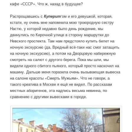
кафе «СССР». Что ж, назад в будущее?
Распрощавшись с
Куперит
‘ом
и его девушкой, которая,
кстати, ну очень мне напомнила мою троюродную сестру
Настю, у которой недавно было день рождение, мы
двинулись по Кирочной улице в сторону маршрутки до
Невского проспекта. Там нам предстояло купить билет на
ночную экскурсию (да, Вредный всё-таки нас смог затащить
на ночную экскурсию), а потом на Дворцовую набережную
смотреть на салют с другого берега. Пока мы шли, мы
видели одного сбитого пьяного, который просто наскочил на
машину. Дальше меня поразила очень вызывающая вывеска
на салоне красоты «Смерть Мужьям». Что не говори, а
такого креатива в Москве я ещё не видел. По рассказам
местных аборигенов, эта надпись весьма невинна, по
сравнению с другими вывесками в городе.