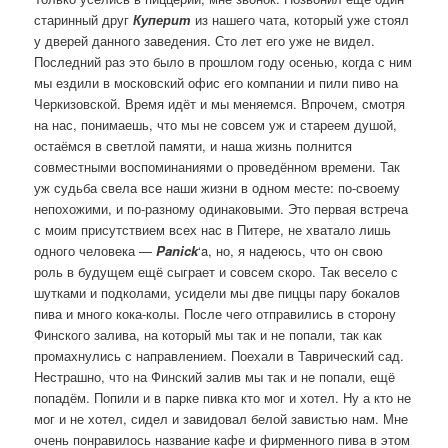
старинный друг
Куперит
из нашего чата, который уже стоял
у дверей данного заведения. Сто лет его уже не видел.
Последний раз это было в прошлом году осенью, когда с ним
мы ездили в московский офис его компании и пили пиво на
Черкизовской. Время идёт и мы меняемся. Впрочем, смотря
на нас, понимаешь, что мы не совсем уж и стареем душой,
остаёмся в светлой памяти, и наша жизнь полнится
совместными воспоминаниями о проведённом времени. Так
уж судьба свела все наши жизни в одном месте: по-своему
непохожими, и по-разному одинаковыми. Это первая встреча
с моим присутствием всех нас в Питере, не хватало лишь
одного человека —
Panick
‘a, но, я надеюсь, что он свою
роль в будущем ещё сыграет и совсем скоро. Так весело с
шутками и подколами, усидели мы две пиццы пару бокалов
пива и много кока-колы. После чего отправились в сторону
Финского залива, на который мы так и не попали, так как
промахнулись с направлением. Поехали в Таврический сад.
Нестрашно, что на Финский залив мы так и не попали, ещё
попадём. Попили и в парке пивка кто мог и хотел. Ну а кто не
мог и не хотел, сидел и завидовал белой завистью нам. Мне
очень понравилось название кафе и фирменного пива в этом