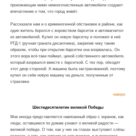
проезжающие мимо немногочисленные автомобили создают
впечатление о том, что город живёт.
Рассказали нам и о криминогенной обстановке в районе, как
один житель боролся с воровством барсеток и автомагнитол
из автомобилей. Купил он новую барсетку и положил в неё
РГД-1 (ручная граната десантника), закрепив чеку таким
образом, чтобы при открытии барсетки она взорвалась. Он
этого вора всё-таки поймал, ценой собственного автомобиля,
который взорвался вместе с барсеткой. С тех пор, обходят
этот двор стороной. А машина была застрахованной, поэтому
купил он себе новую машину на деньги, полученные от
страховки.
наверх
Шестидесятилетие великой Победы
Мне иногда представляется навязанный образ с экранов, как
люди, оставшиеся по домам узнают о великой радости —
великой победе. О том, как у них на глазах выступают слёзы
радости, о том, что эмоции не скрываются, и выражается