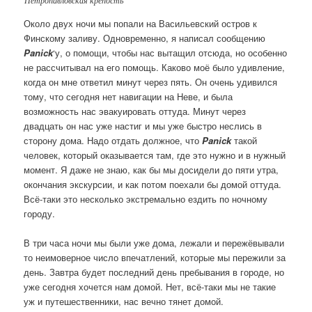
Около двух ночи мы попали на Васильевский остров к
Финскому заливу. Одновременно, я написал сообщению
Panick
‘у, о помощи, чтобы нас вытащил отсюда, но особенно
не рассчитывал на его помощь. Каково моё было удивление,
когда он мне ответил минут через пять. Он очень удивился
тому, что сегодня нет навигации на Неве, и была
возможность нас эвакуировать оттуда. Минут через
двадцать он нас уже настиг и мы уже быстро неслись в
сторону дома. Надо отдать должное, что
Panick
такой
человек, который оказывается там, где это нужно и в нужный
момент. Я даже не знаю, как бы мы досидели до пяти утра,
окончания экскурсии, и как потом поехали бы домой оттуда.
Всё-таки это несколько экстремально ездить по ночному
городу.
В три часа ночи мы были уже дома, лежали и пережёвывали
то неимоверное число впечатлений, которые мы пережили за
день. Завтра будет последний день пребывания в городе, но
уже сегодня хочется нам домой. Нет, всё-таки мы не такие
уж и путешественники, нас вечно тянет домой.