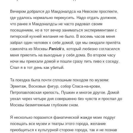
Вечером добрался до Макдоналдса на Невском проспекте,
где удалось нормально перекусить. Надо отдать должное,
что ранее я Макдоналдсы не часто радовал своим
посещением, но в тот вечер заниматься экспериментами с
питерской кухней желания не было. В восемь часов меня
забрал один человек к себе домой, где мы ожидали прилёта
самолёта из Москвы
Panick
‘a, который любезно согласился
меня приютить на выходные у себя дома. Во втором часу
ночи мы приехали домой и пошли сразу пить пиво к соседу.
Спал я в тот день как убитый.
Та поездка была почти сплошным походом по музеям:
Эрмитаж, Восковых фигур, собор Спаса-на-крови,
Петропавловская крепость, Пушкин и многое другое. Домой
уехал через четыре дня совершенно без чувств и проспал до
Москвы безмятежным глубоким сном.
Я несколько поразился фанатической жажде моих подруг
посещать все музеи и театры этого города, желание
приобщиться к культурной стороне города, так и не познав