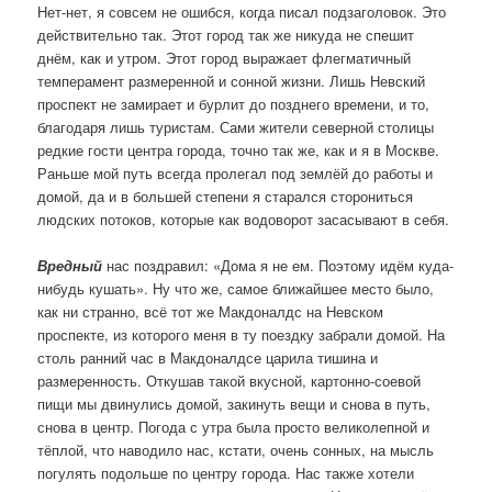
Нет-нет, я совсем не ошибся, когда писал подзаголовок. Это
действительно так. Этот город так же никуда не спешит
днём, как и утром. Этот город выражает флегматичный
темперамент размеренной и сонной жизни. Лишь Невский
проспект не замирает и бурлит до позднего времени, и то,
благодаря лишь туристам. Сами жители северной столицы
редкие гости центра города, точно так же, как и я в Москве.
Раньше мой путь всегда пролегал под землёй до работы и
домой, да и в большей степени я старался сторониться
людских потоков, которые как водоворот засасывают в себя.
Вредный
нас поздравил: «Дома я не ем. Поэтому идём куда-
нибудь кушать». Ну что же, самое ближайшее место было,
как ни странно, всё тот же Макдоналдс на Невском
проспекте, из которого меня в ту поездку забрали домой. На
столь ранний час в Макдоналдсе царила тишина и
размеренность. Откушав такой вкусной, картонно-соевой
пищи мы двинулись домой, закинуть вещи и снова в путь,
снова в центр. Погода с утра была просто великолепной и
тёплой, что наводило нас, кстати, очень сонных, на мысль
погулять подольше по центру города. Нас также хотели