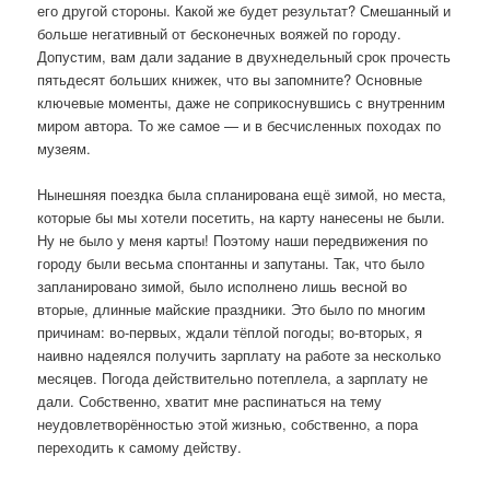
его другой стороны. Какой же будет результат? Смешанный и
больше негативный от бесконечных вояжей по городу.
Допустим, вам дали задание в двухнедельный срок прочесть
пятьдесят больших книжек, что вы запомните? Основные
ключевые моменты, даже не соприкоснувшись с внутренним
миром автора. То же самое — и в бесчисленных походах по
музеям.
Нынешняя поездка была спланирована ещё зимой, но места,
которые бы мы хотели посетить, на карту нанесены не были.
Ну не было у меня карты! Поэтому наши передвижения по
городу были весьма спонтанны и запутаны. Так, что было
запланировано зимой, было исполнено лишь весной во
вторые, длинные майские праздники. Это было по многим
причинам: во-первых, ждали тёплой погоды; во-вторых, я
наивно надеялся получить зарплату на работе за несколько
месяцев. Погода действительно потеплела, а зарплату не
дали. Собственно, хватит мне распинаться на тему
неудовлетворённостью этой жизнью, собственно, а пора
переходить к самому действу.