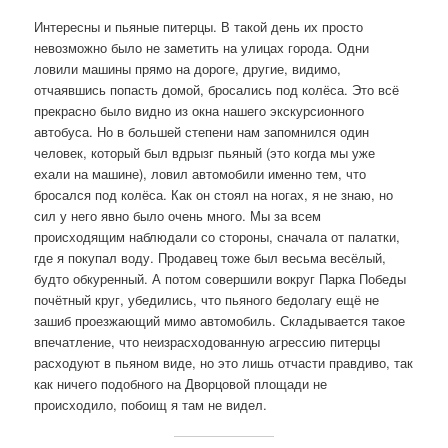
Интересны и пьяные питерцы. В такой день их просто
невозможно было не заметить на улицах города. Одни
ловили машины прямо на дороге, другие, видимо,
отчаявшись попасть домой, бросались под колёса. Это всё
прекрасно было видно из окна нашего экскурсионного
автобуса. Но в большей степени нам запомнился один
человек, который был вдрызг пьяный (это когда мы уже
ехали на машине), ловил автомобили именно тем, что
бросался под колёса. Как он стоял на ногах, я не знаю, но
сил у него явно было очень много. Мы за всем
происходящим наблюдали со стороны, сначала от палатки,
где я покупал воду. Продавец тоже был весьма весёлый,
будто обкуренный. А потом совершили вокруг Парка Победы
почётный круг, убедились, что пьяного бедолагу ещё не
зашиб проезжающий мимо автомобиль. Складывается такое
впечатление, что неизрасходованную агрессию питерцы
расходуют в пьяном виде, но это лишь отчасти правдиво, так
как ничего подобного на Дворцовой площади не
происходило, побоищ я там не видел.