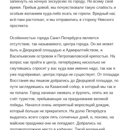
запихнуть на ночную экскурсию по городу. Но всему своё
время. Прибыв домой, мы почувствовали такую слабость и
особым желанием куда-либо ехать не горели. Вредный нас
всё-таки растолкал, и мы отправились в сторону Невского
проспекта.
Особенностью города Санкт-Петербурга является
отсутствие, так называемого, центра города. Он же может
быть и Дворцовой площадью и Адмиралтейством, и
Васильевским островом и Петропавловской крепостью. На
вопрос как пройти в центр, петербуржец нисколько не
смутившись спросит у вас куда вам именно надо, так как я
уже подчёркивал, центра города не существует. От площади
Восстания мы пешком добрались до Дворцовой площади, по
пути заглядевшись на Казанский собор, в который мы так и
не попали. Город начинал оживать и бурлить, опять же за
счёт туристов, пребывающих на празднование великой
победы. Начался очень неприятный моросящий дождик,
который больше не прекратился. На долю Петербурга
выдалось всего сорок пять солнечных дней, и, похоже, на
майские праздники они не попадают. Добрались на
противоположное место в кафешку. Такой маленький