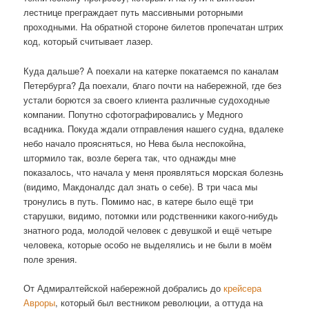
лестнице преграждает путь массивными роторными
проходными. На обратной стороне билетов пропечатан штрих
код, который считывает лазер.
Куда дальше? А поехали на катерке покатаемся по каналам
Петербурга? Да поехали, благо почти на набережной, где без
устали борются за своего клиента различные судоходные
компании. Попутно сфотографировались у Медного
всадника. Покуда ждали отправления нашего судна, вдалеке
небо начало проясняться, но Нева была неспокойна,
штормило так, возле берега так, что однажды мне
показалось, что начала у меня проявляться морская болезнь
(видимо, Макдоналдс дал знать о себе). В три часа мы
тронулись в путь. Помимо нас, в катере было ещё три
старушки, видимо, потомки или родственники какого-нибудь
знатного рода, молодой человек с девушкой и ещё четыре
человека, которые особо не выделялись и не были в моём
поле зрения.
От Адмиралтейской набережной добрались до
крейсера
Авроры
, который был вестником революции, а оттуда на