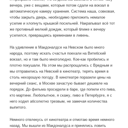
вечера, уже с вещами, которые потом сдали на вокзал в
автоматическую камеру хранения. Система наша, совковая,
чтобы закрыть дверь, необходимо приложить немалое
усилие и хлопнуть крышкой посильней. Накрапывал всё тот
же противный мелкий дождик, который ближе к вечеру
усилился, превращаясь временами в ливень.
На удивление в Макдоналдсе на Невском было много
народа, поэтому искать счастья поехали на Витебский
вокзал, но и там было многолюдно. Кое-как пробились и
плотно покушали. На этом мы распрощались с Вредным и
мы отправились на Невский в кинотеатр, терять время в
столь нехорошую погоду. В кинотеатре поразили цены на
вечерний сеанс, в Москве зачастую бывает дешевле на
порядок. До фильма просидели в баре, где попили кто пива,
кто мартини. Любопытное, я скажу, пиво в Петербурге, я с
него ходил абсолютно трезвым, не замечая количества
выпитого.
Немного отвлекусь от кинотеатра и отмотаю время немного
назад. Мы вышли из Макдоналдса и принялись ловить