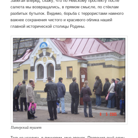
Забегая вперёд, скажу, что по Невскому проспекту после
салюта мы возвращались, в прямом смысле, по стёклам
разбитых бутылок. Видимо, борьба с террористами намного
важнее сохранения чистого и красивого облика нашей
главной исторической столицы Родины.
Питерский туалет
Только уселись в пиццерии, мне звонок. Позвонил ещё один