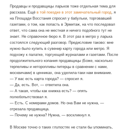
Продавцы и продавщицы ларьков тоже отдельная тема для
рассказа. Ещё
в той поездке в этот замечательный город
, я
на Площади Восстания спросил у бабульки, торговавшей
газетами, о том, как попасть в Эрмитаж, на что последовал
ответ, что сама она не местная и ничего подобного тут не
знает. Не справочное бюро я. В этот раз в метро у ларька
состоялся следующий разговор. Предисловие таково: мне
нужно было купить в сувенир карту города или метро. Я
подхожу к палатке, торгующей журналами и газетами. После
продолжительного копания продавщицы (Боже, насколько
терпеливы и неторопливы питерцы в сравнении с нами,
москвичами) в ценниках, она уделила-таки нам внимание.
— У вас есть карта города? — спросил я.
— Да, есть. Вот, — ответила она.
— А такая, чтобы как книжка есть? — опять
полюбопытствовал я.
— Есть. С номерами домов. Но она Вам не нужна, —
отрезала продавщица.
— Почему не нужна? Нужна, — воскликнул я.
В Москве точно о таких глупостях не стали бы упоминать,