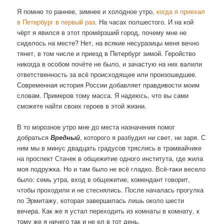
Я помню то раннее, зимнее и холодное утро,
когда я приехал
в Петербург в первый раз
. На часах полшестого. И на кой
чёрт я явился в этот промёрзший город, почему мне не
сиделось на месте? Нет, на всякие несуразицы меня вечно
тянет, в том числе и приезд в Петербург зимой. Геройство
никогда в особом почёте не было, и зачастую на них валили
ответственность за всё происходящее или произошедшее.
Современная история России добавляет правдивости моим
словам. Примеров тому масса. Я надеюсь, что вы сами
сможете найти своих героев в этой жизни.
В то морозное утро мне до места назначения помог
добраться
Вредный
, которого я разбудил ни свет, ни заря. С
ним мы в минус двадцать градусов тряслись в трамвайчике
на проспект Стачек в общежитие одного института, где жила
моя подружка. Но и там было не всё гладко. Всё-таки весело
было: семь утра, вход в общежитие, комендант говорит,
чтобы проходили и не стеснялись. После началась прогулка
по Эрмитажу, которая завершилась лишь около шести
вечера. Как же я устал переходить из комнаты в комнату, к
тому же я ничего так и не ел в тот день.