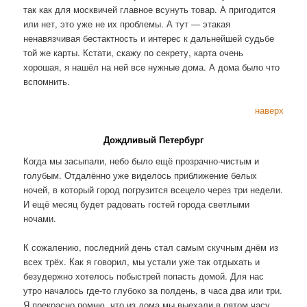
так как для москвичей главное всунуть товар. А пригодится
или нет, это уже не их проблемы. А тут — этакая
ненавязчивая бестактность и интерес к дальнейшей судьбе
той же карты. Кстати, скажу по секрету, карта очень
хорошая, я нашёл на ней все нужные дома. А дома было что
вспомнить.
наверх
Дождливый Петербург
Когда мы засыпали, небо было ещё прозрачно-чистым и
голубым. Отдалённо уже виделось приближение белых
ночей, в который город погрузится всецело через три недели.
И ещё месяц будет радовать гостей города светлыми
ночами.
К сожалению, последний день стал самым скучным днём из
всех трёх. Как я говорил, мы устали уже так отдыхать и
безудержно хотелось побыстрей попасть домой. Для нас
утро началось где-то глубоко за полдень, в часа два или три.
Я прекрасно помню, что из дома мы выехали в пятом часу