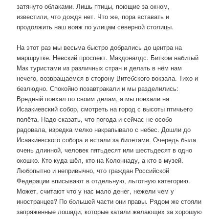
затянуто облаками. Лишь птицы, поющие за окном,
известили, что дождя нет. Что же, пора вставать и
продолжить наш вояж по улицам северной столицы.
На этот раз мы весьма быстро добрались до центра на
маршрутке. Невский проспект. Макдоналдс. Битком набитый
Мак туристами из различных стран и делать в нём нам
нечего, возвращаемся в сторону Витебского вокзала. Тихо и
безлюдно. Спокойно позавтракали и мы разделились:
Вредный поехал по своим делам, а мы поехали на
Исаакиевский собор, смотреть на город с высоты птичьего
полёта. Надо сказать, что погода и сейчас не особо
радовала, изредка мелко накрапывало с небес. Дошли до
Исаакиевского собора и встали за билетами. Очередь была
очень длинной, человек пятьдесят или шестьдесят в одно
окошко. Кто куда шёл, кто на Колоннаду, а кто в музей.
Любопытно и непривычно, что граждан Российской
Федерации вписывают в отдельную, льготную категорию.
Может, считают что у нас мало денег, нежели чем у
иностранцев? По большей части они правы. Рядом же стояли
запряженные лошади, которые катали желающих за хорошую