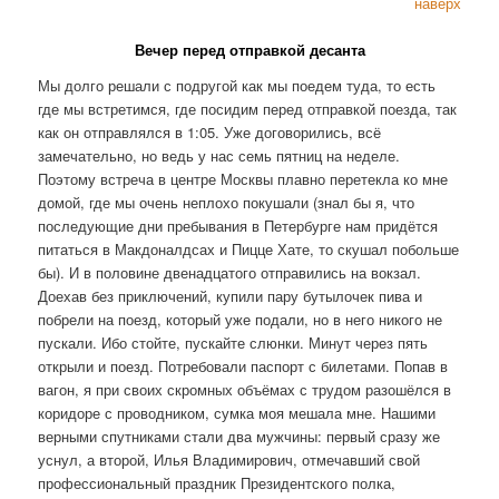
наверх
Вечер перед отправкой десанта
Мы долго решали с подругой как мы поедем туда, то есть
где мы встретимся, где посидим перед отправкой поезда, так
как он отправлялся в 1:05. Уже договорились, всё
замечательно, но ведь у нас семь пятниц на неделе.
Поэтому встреча в центре Москвы плавно перетекла ко мне
домой, где мы очень неплохо покушали (знал бы я, что
последующие дни пребывания в Петербурге нам придётся
питаться в Макдоналдсах и Пицце Хате, то скушал побольше
бы). И в половине двенадцатого отправились на вокзал.
Доехав без приключений, купили пару бутылочек пива и
побрели на поезд, который уже подали, но в него никого не
пускали. Ибо стойте, пускайте слюнки. Минут через пять
открыли и поезд. Потребовали паспорт с билетами. Попав в
вагон, я при своих скромных объёмах с трудом разошёлся в
коридоре с проводником, сумка моя мешала мне. Нашими
верными спутниками стали два мужчины: первый сразу же
уснул, а второй, Илья Владимирович, отмечавший свой
профессиональный праздник Президентского полка,