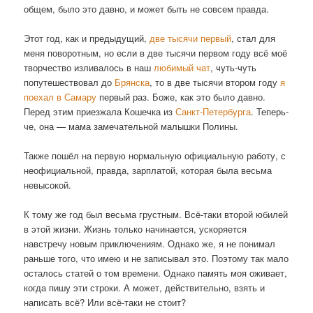
общем, было это давно, и может быть не совсем правда.
Этот год, как и предыдущий,
две тысячи первый
, стал для
меня поворотным, но если в две тысячи первом году всё моё
творчество изливалось в наш
любимый чат
, чуть-чуть
попутешествовал до
Брянска
, то в две тысячи втором году
я
поехал в Самару
первый раз. Боже, как это было давно.
Перед этим приезжала Кошечка из
Санкт-Петербурга
. Теперь-
че, она — мама замечательной малышки Полины.
Также пошёл на первую нормальную официальную работу, с
неофициальной, правда, зарплатой, которая была весьма
невысокой.
К тому же год был весьма грустным. Всё-таки второй юбилей
в этой жизни. Жизнь только начинается, ускоряется
навстречу новым приключениям. Однако же, я не понимал
раньше того, что имею и не записывал это. Поэтому так мало
осталось статей о том времени. Однако память моя оживает,
когда пишу эти строки. А может, действительно, взять и
написать всё? Или всё-таки не стоит?