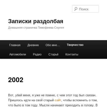
Перейти
к
Поис
основному
содержимому
Записки раздолбая
Домашняя страничка Тимофеева Сергея
Главное
Творчество
Главная
Дневник
Обо мне…
меню
Автомобили
Радио
Старьё
Контакты
2002
Вот, убей меня, я уже не помню, с чем этот год был связан.
Пришлось идти на свой старый
сайт
, чтобы вспомнить о том,
что было в том году. Мысли начинают приходить в голову. В