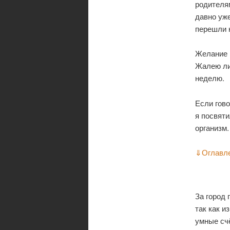
родителя
давно уже
перешли н
Желание н
Жалею ли 
неделю.
Если гово
я посвяти
организм.
⇓
Оглавл
За город 
так как и
умные счё