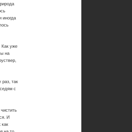
природа
ось
и иногда
лось
. Как уже
бы на
руствер,
 раз, так
оседям с
 чистить
ся. И
 как
я на то,