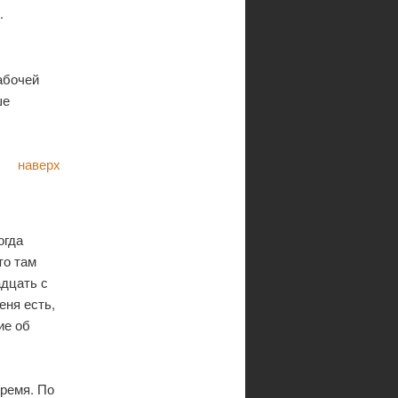
.
абочей
ше
наверх
огда
то там
адцать с
еня есть,
ие об
время. По