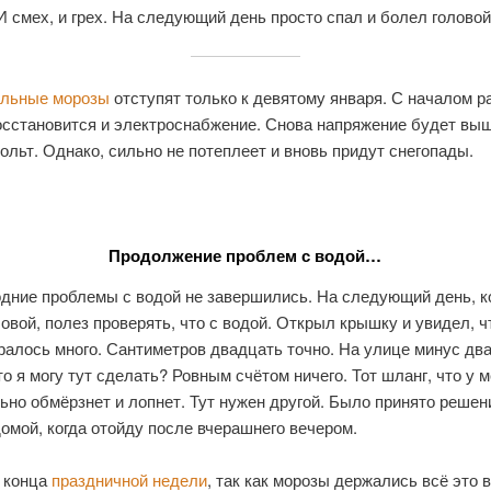
И смех, и грех. На следующий день просто спал и болел головой
льные морозы
отступят только к девятому января. С началом р
осстановится и электроснабжение. Снова напряжение будет вы
ольт. Однако, сильно не потеплеет и вновь придут снегопады.
Продолжение проблем с водой…
дние проблемы с водой не завершились. На следующий день, к
овой, полез проверять, что с водой. Открыл крышку и увидел, ч
ралось много. Сантиметров двадцать точно. На улице минус дв
то я могу тут сделать? Ровным счётом ничего. Тот шланг, что у м
но обмёрзнет и лопнет. Тут нужен другой. Было принято решен
омой, когда отойду после вчерашнего вечером.
о конца
праздничной недели
, так как морозы держались всё это 