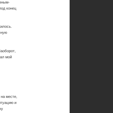
вным-
под конец
жилось.
чную
Наоборот,
вал мой
 на месте,
итуацию и
чу