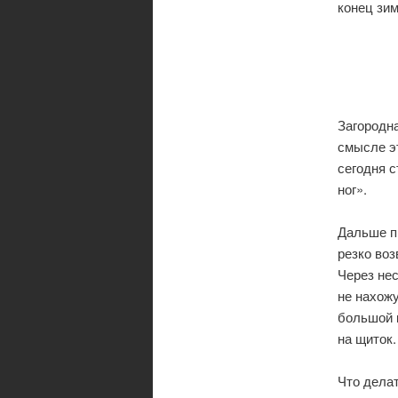
конец зим
Загородн
смысле эт
сегодня с
ног».
Дальше п
резко во
Через нес
не нахожу
большой к
на щиток
Что дела