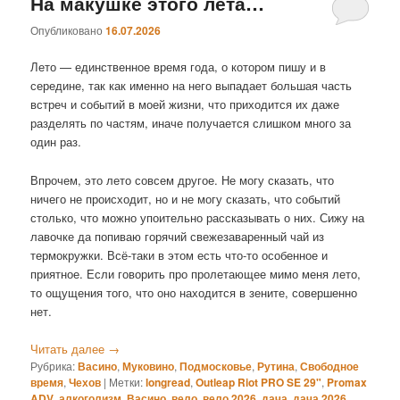
На макушке этого лета…
Опубликовано
16.07.2026
Лето — единственное время года, о котором пишу и в
середине, так как именно на него выпадает большая часть
встреч и событий в моей жизни, что приходится их даже
разделять по частям, иначе получается слишком много за
один раз.
Впрочем, это лето совсем другое. Не могу сказать, что
ничего не происходит, но и не могу сказать, что событий
столько, что можно упоительно рассказывать о них. Сижу на
лавочке да попиваю горячий свежезаваренный чай из
термокружки. Всё-таки в этом есть что-то особенное и
приятное. Если говорить про пролетающее мимо меня лето,
то ощущения того, что оно находится в зените, совершенно
нет.
Читать далее
→
Рубрика:
Васино
,
Муковино
,
Подмосковье
,
Рутина
,
Свободное
время
,
Чехов
|
Метки:
longread
,
Outleap Riot PRO SE 29"
,
Promax
ADV
,
алкоголизм
,
Васино
,
вело
,
вело 2026
,
дача
,
дача 2026
,