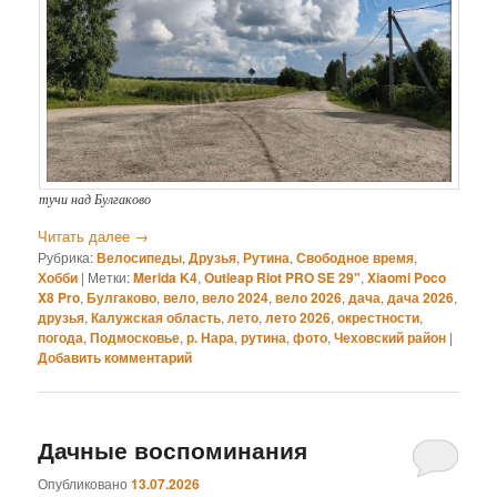
тучи над Булгаково
Читать далее
→
Рубрика:
Велосипеды
,
Друзья
,
Рутина
,
Свободное время
,
Хобби
|
Метки:
Merida K4
,
Outleap Riot PRO SE 29"
,
Xiaomi Poco
X8 Pro
,
Булгаково
,
вело
,
вело 2024
,
вело 2026
,
дача
,
дача 2026
,
друзья
,
Калужская область
,
лето
,
лето 2026
,
окрестности
,
погода
,
Подмосковье
,
р. Нара
,
рутина
,
фото
,
Чеховский район
|
Добавить комментарий
Дачные воспоминания
Опубликовано
13.07.2026