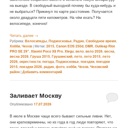
на выезде. В свободный выходной почему бы куда-нибудь и
не выбраться? Прикинул по карте расстояние. Получается
около двадцати пяти километров. На чём ехать? На
велосипеде, конечно!
Читать далее
→
Рубрика:
Велосипеды
,
Подмосковье
,
Радио
,
Свободное время
,
Хобби
,
Чехов
|
Метки:
2015
,
Canon EOS 250d
,
DMR
,
Outleap Riot
PRO SE 29"
,
Xiaomi Poco X8 Pro
,
Xiegu
,
вело
,
вело 2026
,
весна
,
весна 2026
,
Груша 2015
,
Грушинский
,
лето
,
лето 2015
,
лето
2026
,
окрестности
,
погода
,
Подмосковье
,
поездки
,
поездки
2015
,
поездки 2026
,
радио
,
фото
,
хобби
,
Чехов
,
Чеховский
район
|
Добавить комментарий
Заливает Москву
Опубликовано
17.07.2026
В июле в Москве чаще всего бывают сильные ливни. Нет,
они кратковременны, но из года в год люди повторяют, что
таких дождей и плохих ливнёвок ещё не видели. Природа же