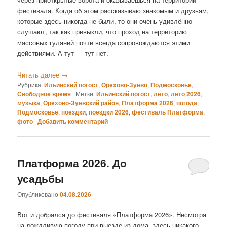
фестиваля. Когда об этом рассказываю знакомым и друзьям,
которые здесь никогда не были, то они очень удивлённо
слушают, так как привыкли, что проход на территорию
массовых гуляний почти всегда сопровождаются этими
действиями. А тут — тут нет.
Читать далее
→
Рубрика:
Ильинский погост
,
Орехово-Зуево
,
Подмосковье
,
Свободное время
|
Метки:
Ильинский погост
,
лето
,
лето 2026
,
музыка
,
Орехово-Зуевский район
,
Платформа 2026
,
погода
,
Подмосковье
,
поездки
,
поездки 2026
,
фестиваль Платформа
,
фото
|
Добавить комментарий
Платформа 2026. До
усадьбы
Опубликовано
04.08.2026
Вот и добрался до фестиваля «Платформа 2026». Несмотря
на дождливую погоду при выезде из дома, здесь никакого