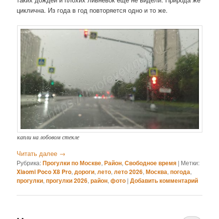
циклична. Из года в год повторяется одно и то же.
капли на лобовом стекле
Читать далее
→
Рубрика:
Прогулки по Москве
,
Район
,
Свободное время
|
Метки:
Xiaomi Poco X8 Pro
,
дороги
,
лето
,
лето 2026
,
Москва
,
погода
,
прогулки
,
прогулки 2026
,
район
,
фото
|
Добавить комментарий