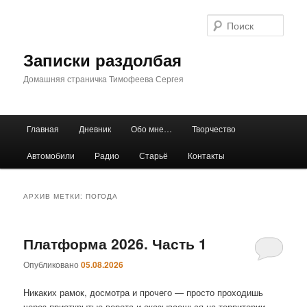
Перейти
Перейти
к
к
Поис
основному
дополнительному
содержимому
содержимому
Записки раздолбая
Домашняя страничка Тимофеева Сергея
Главное
Главная
Дневник
Обо мне…
Творчество
меню
Автомобили
Радио
Старьё
Контакты
АРХИВ МЕТКИ:
ПОГОДА
Платформа 2026. Часть 1
Опубликовано
05.08.2026
Никаких рамок, досмотра и прочего — просто проходишь
через приоткрытые ворота и оказываешься на территории