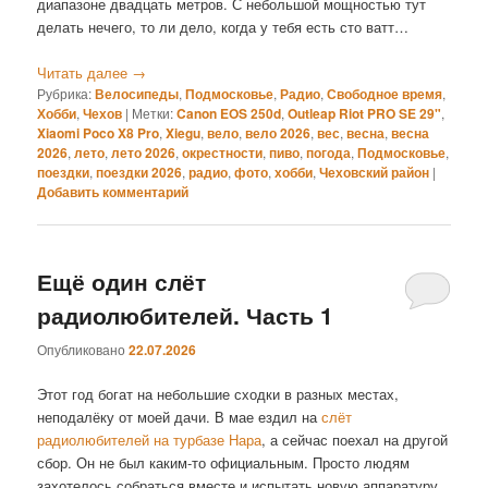
диапазоне двадцать метров. С небольшой мощностью тут
делать нечего, то ли дело, когда у тебя есть сто ватт…
Читать далее
→
Рубрика:
Велосипеды
,
Подмосковье
,
Радио
,
Свободное время
,
Хобби
,
Чехов
|
Метки:
Canon EOS 250d
,
Outleap Riot PRO SE 29"
,
Xiaomi Poco X8 Pro
,
Xiegu
,
вело
,
вело 2026
,
вес
,
весна
,
весна
2026
,
лето
,
лето 2026
,
окрестности
,
пиво
,
погода
,
Подмосковье
,
поездки
,
поездки 2026
,
радио
,
фото
,
хобби
,
Чеховский район
|
Добавить комментарий
Ещё один слёт
радиолюбителей. Часть 1
Опубликовано
22.07.2026
Этот год богат на небольшие сходки в разных местах,
неподалёку от моей дачи. В мае ездил на
слёт
радиолюбителей на турбазе Нара
, а сейчас поехал на другой
сбор. Он не был каким-то официальным. Просто людям
захотелось собраться вместе и испытать новую аппаратуру