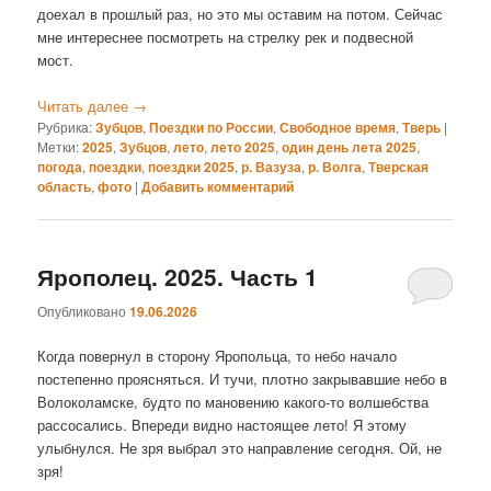
доехал в прошлый раз, но это мы оставим на потом. Сейчас
мне интереснее посмотреть на стрелку рек и подвесной
мост.
Читать далее
→
Рубрика:
Зубцов
,
Поездки по России
,
Свободное время
,
Тверь
|
Метки:
2025
,
Зубцов
,
лето
,
лето 2025
,
один день лета 2025
,
погода
,
поездки
,
поездки 2025
,
р. Вазуза
,
р. Волга
,
Тверская
область
,
фото
|
Добавить комментарий
Ярополец. 2025. Часть 1
Опубликовано
19.06.2026
Когда повернул в сторону Яропольца, то небо начало
постепенно проясняться. И тучи, плотно закрывавшие небо в
Волоколамске, будто по мановению какого-то волшебства
рассосались. Впереди видно настоящее лето! Я этому
улыбнулся. Не зря выбрал это направление сегодня. Ой, не
зря!