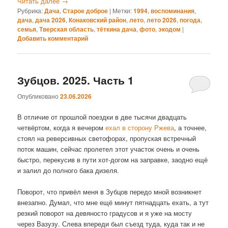
Читать далее
→
Рубрика:
Дача
,
Старое доброе
|
Метки:
1994
,
воспоминания
,
дача
,
дача 2026
,
Конаковский район
,
лето
,
лето 2026
,
погода
,
семья
,
Тверская область
,
тёткина дача
,
фото
,
экодом
|
Добавить комментарий
Зубцов. 2025. Часть 1
Опубликовано
23.06.2026
В отличие от прошлой поездки в две тысячи двадцать
четвёртом, когда я вечером
ехал в сторону Ржева
, а точнее,
стоял на реверсивных светофорах, пропуская встречный
поток машин, сейчас пролетел этот участок очень и очень
быстро, перекусив в пути хот-догом на заправке, заодно ещё
и залил до полного бака дизеля.
Поворот, что привёл меня в Зубцов передо мной возникнет
внезапно. Думал, что мне ещё минут пятнадцать ехать, а тут
резкий поворот на девяносто градусов и я уже на мосту
через Вазузу. Слева впереди был съезд туда, куда так и не