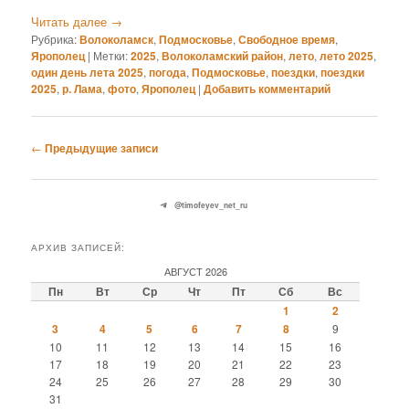
Читать далее
→
Рубрика:
Волоколамск
,
Подмосковье
,
Свободное время
,
Ярополец
|
Метки:
2025
,
Волоколамский район
,
лето
,
лето 2025
,
один день лета 2025
,
погода
,
Подмосковье
,
поездки
,
поездки
2025
,
р. Лама
,
фото
,
Ярополец
|
Добавить комментарий
Навигация
←
Предыдущие записи
по
записям
@timofeyev_net_ru
АРХИВ ЗАПИСЕЙ:
АВГУСТ 2026
Пн
Вт
Ср
Чт
Пт
Сб
Вс
1
2
3
4
5
6
7
8
9
10
11
12
13
14
15
16
17
18
19
20
21
22
23
24
25
26
27
28
29
30
31