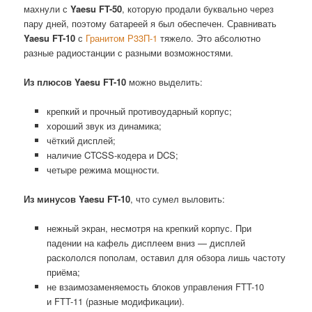
махнули с
Yaesu FT-50
, которую продали буквально через
пару дней, поэтому батареей я был обеспечен. Сравнивать
Yaesu FT-10
с
Гранитом Р33П-1
тяжело. Это абсолютно
разные радиостанции с разными возможностями.
Из плюсов Yaesu FT-10
можно выделить:
крепкий и прочный противоударный корпус;
хороший звук из динамика;
чёткий дисплей;
наличие CTCSS-кодера и DCS;
четыре режима мощности.
Из минусов Yaesu FT-10
, что сумел выловить:
нежный экран, несмотря на крепкий корпус. При
падении на кафель дисплеем вниз — дисплей
раскололся пополам, оставил для обзора лишь частоту
приёма;
не взаимозаменяемость блоков управления FTT-10
и FTT-11 (разные модификации).