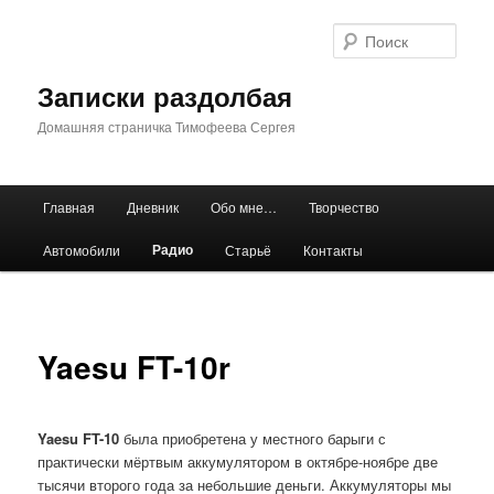
Перейти
к
Поис
основному
содержимому
Записки раздолбая
Домашняя страничка Тимофеева Сергея
Главное
Главная
Дневник
Обо мне…
Творчество
меню
Радио
Автомобили
Старьё
Контакты
Yaesu FT-10r
Yaesu FT-10
была приобретена у местного барыги с
практически мёртвым аккумулятором в октябре-ноябре две
тысячи второго года за небольшие деньги. Аккумуляторы мы