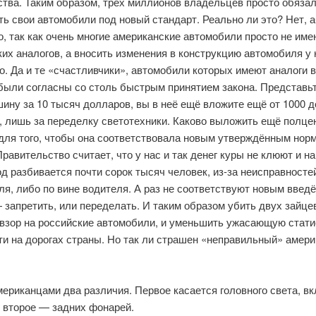
ства. Таким образом, трёх миллионов владельцев просто обяза
ть свои автомобили под новый стандарт. Реально ли это? Нет, 
, так как очень многие американские автомобили просто не име
их аналогов, а вносить изменения в конструкцию автомобиля у 
. Да и те «счастливчики», автомобили которых имеют аналоги в
были согласны со столь быстрым принятием закона. Представьт
ину за 10 тысяч долларов, вы в неё ещё вложите ещё от 1000 д
, лишь за переделку светотехники. Каково выложить ещё полце
для того, чтобы она соответствовала новым утверждённым нор
равительство считает, что у нас и так денег куры не клюют и на
д разбивается почти сорок тысяч человек, из-за неисправносте
ля, либо по вине водителя. А раз не соответствуют новым введ
 запретить, или переделать. И таким образом убить двух зайц
 взор на российские автомобили, и уменьшить ужасающую стати
ти на дорогах страны. Но так ли страшен «неправильный» амери
мериканцами два различия. Первое касается головного света, в
, второе — задних фонарей.