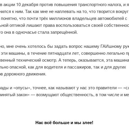
в акции 10 декабря против повышения транспортного налога, и 
ился к ним. Так как мне не наплевать на то, что творится вокруг
 понятно, что почти трёх миллионов владельцев автомобилей с
ьной оптикой лишают права воспользоваться своей собственнос
что она в одночасье стала запрещённой.
но, мне очень хотелось бы задать вопрос нашему ГАИшному ру
к эти машины, в течение пятнадцати лет, совершенно легально 
венный технический осмотр. А теперь, оказывается, эта машина
ьно опасной, как для водителя и пассажиров, так и для других
ов дорожного движения.
ады и «опусы», точнее, как называют у нас это правители — «
ринятый закон» — возмущают общественность, в том числе и ме
Нас всё больше и мы злее!