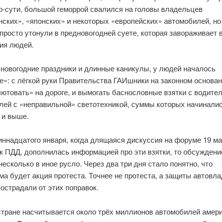
По-сути, большой геморрой свалился на головы владельцев
ских», «японских» и некоторых «европейских» автомобилей, но
просто утонули в предновогодней суете, которая завораживает 
ия людей.
новогодние праздники и длинные каникулы, у людей началось
е»: с лёгкой руки Правительства ГАИшники на законном основа
ютовать» на дороге, и вымогать баснословные взятки с водите
лей с «неправильной» светотехникой, суммы которых начиналис
 и выше.
ннадцатого января, когда длящаяся дискуссия на форуме 19 ма
к ПДД, дополнилась информацией про эти взятки, то обсуждени
есколько в иное русло. Через два три дня стало понятно, что
а будет акция протеста. Точнее не протеста, а защиты автовл
острадали от этих поправок.
стране насчитывается около трёх миллионов автомобилей амери