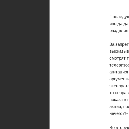
Последую
иногда да
разделил
За запре
высказыва
смотрят т
телевизор
агитацион
аргументи
эксплуата
то непра
показа в 
акция, по
нечего?!»
Во втору