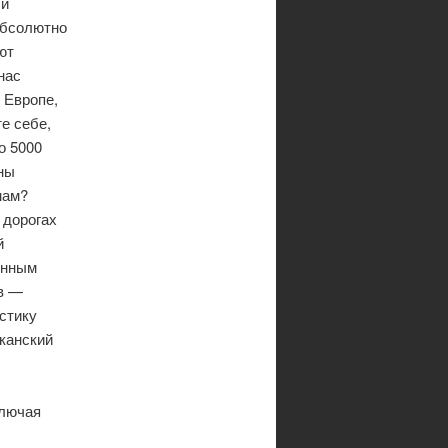
ли
абсолютно
ют
нас
 Европе,
е себе,
о 5000
ны
мам?
 дорогах
й
ённым
ев —
стику
канский
ключая