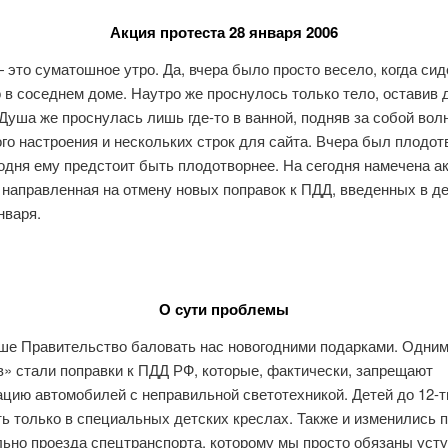
Акция протеста 28 января 2006
 это суматошное утро. Да, вчера было просто весело, когда сид
 в соседнем доме. Наутро же проснулось только тело, оставив
Душа же проснулась лишь где-то в ванной, подняв за собой вол
го настроения и нескольких строк для сайта. Вчера был плодо
одня ему предстоит быть плодотворнее. На сегодня намечена а
 направленная на отмену новых поправок к ПДД, введенных в д
нваря.
О сути проблемы
ше Правительство баловать нас новогодними подарками. Одним
в» стали поправки к ПДД РФ, которые, фактически, запрещают
ацию автомобилей с неправильной светотехникой. Детей до 12-т
ь только в специальных детских креслах. Также и изменились 
льно проезда спецтранспорта, которому мы просто обязаны уст