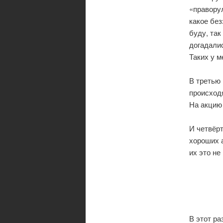
«правору
какое без
буду, так
догадалис
Таких у м
В третью
происход
На акцию 
И четвёр
хороших а
их это не
В этот ра