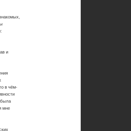
знакомых,
ты
:
ав и
ения
х
о в чём-
ивности
 была
и мне
ских