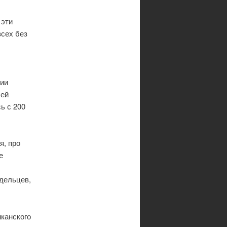
 эти
всех без
нии
лей
ь с 200
я, про
е
адельцев,
канского