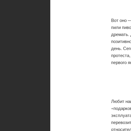
Вот оно —
пили пиво
дремать. 
позитивно
день. Сег
протеста,
первого я
Любит на
«подарко
эксплуат
перевозит
относите