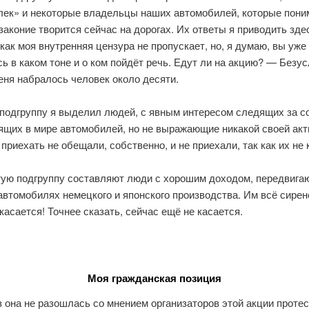
лек» и некоторые владельцы наших автомобилей, которые пон
законие творится сейчас на дорогах. Их ответы я приводить зде
 как моя внутренняя цензура не пропускает, но, я думаю, вы уже
ь в каком тоне и о ком пойдёт речь. Едут ли на акцию? — Безус
еня набралось человек около десяти.
 подгруппу я выделил людей, с явным интересом следящих за 
ящих в мире автомобилей, но не выражающие никакой своей акт
приехать не обещали, собственно, и не приехали, так как их не 
тую подгруппу составляют люди с хорошим доходом, передвига
втомобилях немецкого и японского производства. Им всё сирен
 касается! Точнее сказать, сейчас ещё не касается.
Моя гражданская позиция
з она не разошлась со мнением организаторов этой акции протес