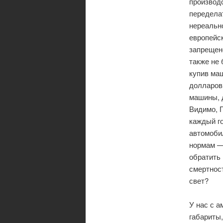
производ
передела
нереально
европейск
запрещено
также не 
купив маш
долларов
машины, 
Видимо, П
каждый го
автомоби
нормам —
обратить
смертнос
свет?
У нас с а
габариты