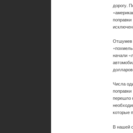
дорогу. 
«американ
поправки 
исключен
Отшумев 
«похмель
начали «л
автомоби
долларов
Числа оди
поправки 
перешло н
необходим
которые п
В нашей 