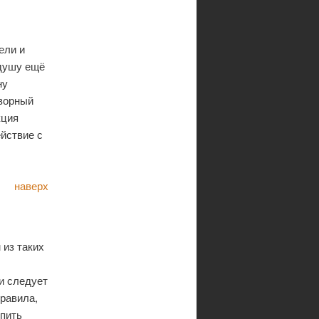
ели и
 душу ещё
ну
творный
кция
ействие с
наверх
 из таких
и следует
правила,
упить