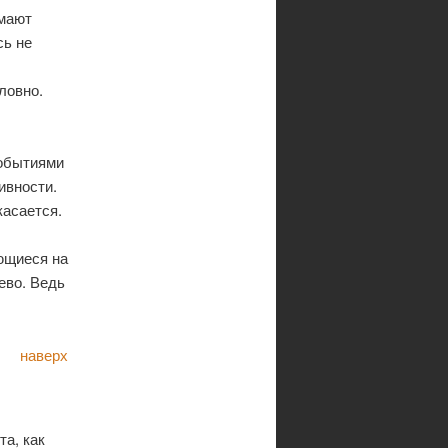
имают
сь не
ловно.
событиями
ивности.
касается.
ющиеся на
ево. Ведь
наверх
та, как