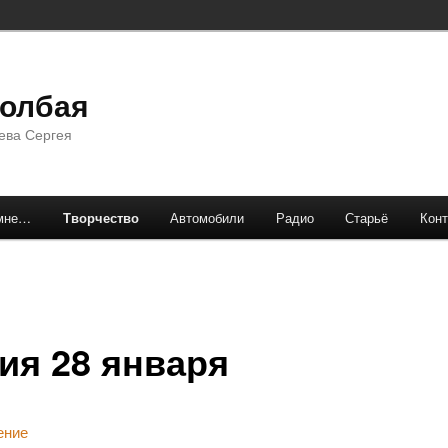
долбая
ева Сергея
мне…
Творчество
Автомобили
Радио
Старьё
Конт
ия 28 января
ение