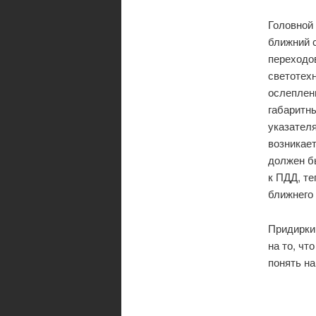
Головной 
ближний с
переходо
светотехн
ослеплени
габаритн
указател
возникае
должен бы
к ПДД, те
ближнего
Придирки
на то, чт
понять на