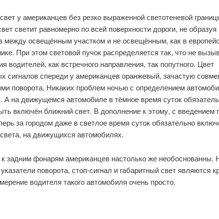
свет у американцев без резко выраженной светотеневой границы
вет светит равномерно по всей поверхности дороги, не образуя
в между освещённым участком и не освещённым, как в европей
ике. При этом световой пучок распределяется так, что не вызы
я водителей, как встречного направления, так попутного. Цвет
ых сигналов спереди у американцев оранжевый, зачастую совме
ями поворота. Никаких проблем ночью с определением автомоби
т. А на движущемся автомобиле в тёмное время суток обязател
ть включён ближний свет. В дополнение к этому, с введением 
перь за городом даже в светлое время суток обязательно включ
 света, на движущихся автомобилях.
 к задним фонарям американцев настолько же необоснованны. 
о указатели поворота, стоп-сигнал и габаритный свет являются 
мерение водителя такого автомобиля очень просто.