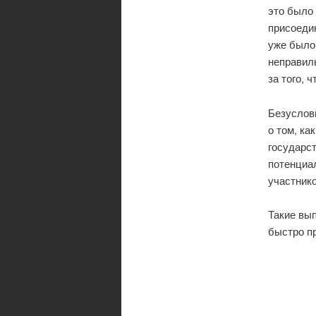
это было 
присоедин
уже было
неправил
за того, 
Безуслов
о том, ка
государст
потенциал
участник
Такие вып
быстро п