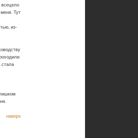
я всецело
 меня. Тут
тью, из-
ководству
проходили
 стала
слишком
ня.
наверх