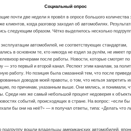
Социальный опрос
щие почти две недели я провёл в опросе большого количества 
же клиентов, когда разговор заходил об автомобилях. Результа
ись следующим образом. Чётко выделилось несколько подгрупп
т эксплуатации автомобилей, не соответствующих стандартам,
лись в основном те, кто никогда не ездил за рулём, не имеет пр
елевизор вечерами после работы. Новости, которые смотрят по
у — это первый и второй канал. Респект этим каналам, за полит
ную работу. Но позиция была смазанной тем, что после привед
рованных доводов моей правоты, о том, что нельзя запретить и
цию, по причинам, указанным выше. Они мялись, и понимали, чт
вы. Среди них же самый небольшой процент недоверия к объект
новостях событий, происходящих в стране. На вопрос: «если бы
ехали бы они на неё?» — я получал ответы, типа: «Делать что л
ю подгруппу вошли владельцы американских автомобилей, япон