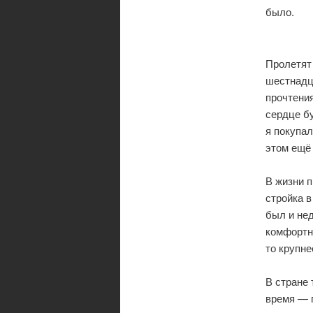
было.
Пролетят 
шестнадц
прочтения
сердце бу
я покупал
этом ещё
В жизни п
стройка в
был и нед
комфортно
то крупне
В стране 
время — 