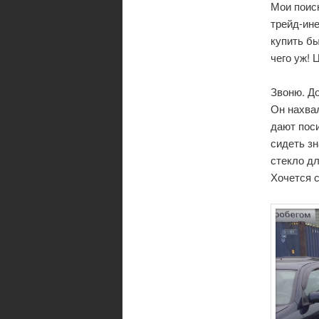
Мои поиск
трейд-ин
купить бы
чего уж! 
Звоню. Д
Он нахвал
дают поси
сидеть зн
стекло дл
Хочется с