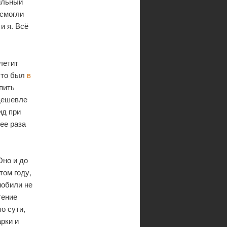
ильный
 смогли
и я. Всё
летит
 что был
в
упить
дешевле
ид при
ее раза
Оно и до
том году,
мобили не
тение
о сути,
рки и