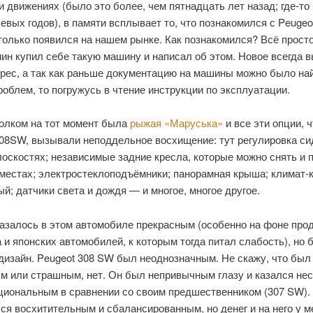
 движениях (было это более, чем пятнадцать лет назад; где-то
евых годов), в памяти всплывает то, что познакомился с Peugeo
только появился на нашем рынке. Как познакомился? Всё прост
ин купил себе такую машину и написал об этом. Новое всегда в
ерес, а так как раньше документацию на машины можно было на
облем, то погружусь в чтение инструкции по эксплуатации.
олком на тот момент была
рыжая «Маруська»
и все эти опции, ч
308SW, вызывали неподдельное восхищение: тут регулировка си
оскостях; независимые задние кресла, которые можно снять и 
 местах; электростеклоподъёмники; панорамная крыша; климат-
й; датчики света и дождя — и многое, многое другое.
казалось в этом автомобиле прекрасным (особенно на фоне про
и японских автомобилей, к которым тогда питал слабость), но 
дизайн. Peugeot 308 SW был неоднозначным. Не скажу, что был
м или страшным, нет. Он был непривычным глазу и казался не
циональным в сравнении со своим предшественником (307 SW). 
ся восхитительным и сбалансированным, но денег и на него у м