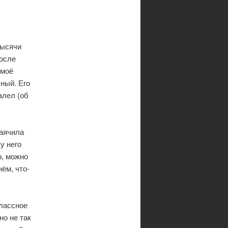
тысячи
после
 моё
ный. Его
алел (об
маячила
у него
о, можно
ём, что-
классное
но не так