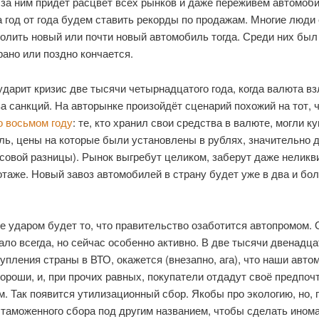
а за ним придёт расцвет всех рынков и даже переживём автомоб
а год от года будем ставить рекорды по продажам. Многие люди
олить новый или почти новый автомобиль тогда. Среди них был 
ано или поздно кончается.
дарит кризис две тысячи четырнадцатого года, когда валюта вз
за санкций. На авторынке произойдёт сценарий похожий на тот,
о восьмом году
: те, кто хранил свои средства в валюте, могли к
ль, цены на которые были установлены в рублях, значительно 
рсовой разницы). Рынок выгребут целиком, заберут даже неликв
таже. Новый завоз автомобилей в страну будет уже в два и бол
 ударом будет то, что правительство озаботится автопромом. 
ало всегда, но сейчас особенно активно. В две тысячи двенадца
упления страны в ВТО, окажется (внезапно, ага), что наши авто
хороши, и, при прочих равных, покупатели отдадут своё предпоч
. Так появится утилизационный сбор. Якобы про экологию, но, п
 таможенного сбора под другим названием, чтобы сделать инома