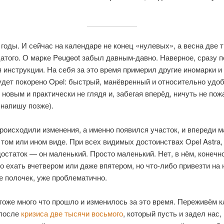
годы. И сейчас на календаре не конец «нулевых», а весна две 
атого. О марке Peugeot забыл давным-давно. Наверное, сразу 
 инструкции. На себя за это время примерил другие иномарки и
дет покорено Opel: быстрый, манёвренный и относительно удоб
 новым и практически не глядя и, забегая вперёд, ничуть не пож
 напишу позже).
роисходили изменения, а именно появился участок, и впереди 
 том или ином виде. При всех видимых достоинствах Opel Astra, 
остаток — он маленький. Просто маленький. Нет, в нём, конечн
 ехать вчетвером или даже впятером, но что-либо привезти на н
е полочек, уже проблематично.
тоже много что прошло и изменилось за это время. Переживём 
после
кризиса две тысячи восьмого
, который пусть и задел нас, 