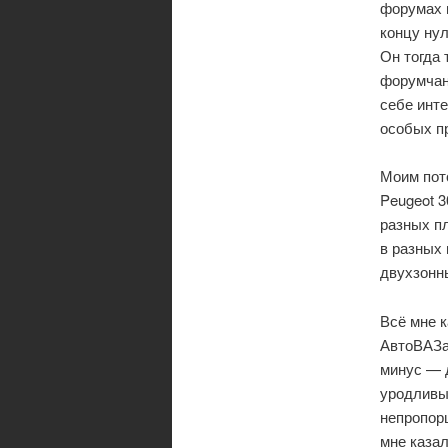
форумах и
концу нул
Он тогда 
форумчан
себе инт
особых пр
Моим пот
Peugeot 
разных пл
в разных
двухзонны
Всё мне 
АвтоВАЗа 
минус — 
уродливы
непропор
мне казал