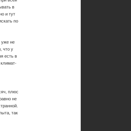
ывать в
но и тут
искать по
 уже не
, что у
я есть в
 климат-
сяч, плюс
равно не
странной.
пыта, так