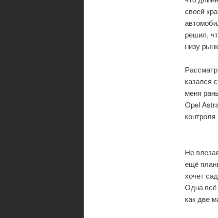
своей кра
автомобил
решил, чт
низу рынк
Рассматри
казался с
меня рань
Opel Astr
контроля 
Не влезая
ещё план
хочет сад
Одна всё 
как две 