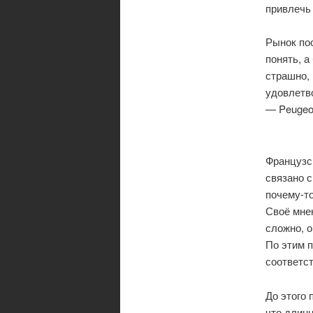
привлечь
Рынок пос
понять, а
страшно, 
удовлетво
— Peugeo
Французск
связано с
почему-т
Своё мнен
сложно, о
По этим п
соответст
До этого 
что длинн