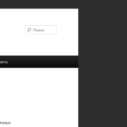
Поиск
акты
ичных