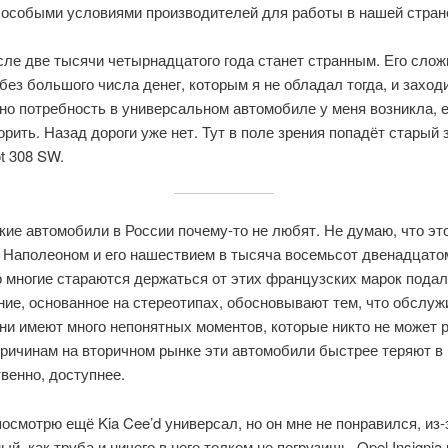
 особыми условиями производителей для работы в нашей стран
ле две тысячи четырнадцатого года станет странным. Его слож
 без большого числа денег, которым я не обладал тогда, и захо
но потребность в универсальном автомобиле у меня возникла, 
рить. Назад дороги уже нет. Тут в поле зрения попадёт старый
t 308 SW.
ие автомобили в России почему-то не любят. Не думаю, что это
 Наполеоном и его нашествием в тысяча восемьсот двенадцатом
о многие стараются держаться от этих французских марок пода
ие, основанное на стереотипах, обосновывают тем, что обслуж
ни имеют много непонятных моментов, которые никто не может 
ричинам на вторичном рынке эти автомобили быстрее теряют в 
венно, доступнее.
посмотрю ещё Kia Cee’d универсал, но он мне не понравился, из-
ый, как труба и ничего в него толком не погрузишь. Opel Insignia