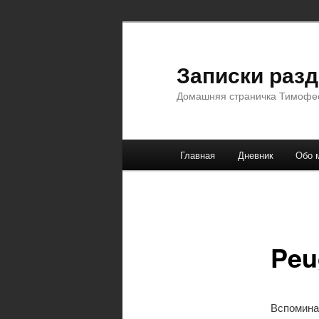
Перейти
к
основному
Записки раз
содержимому
Домашняя страничка Тимофе
Главное
Главная
Дневник
Обо 
меню
Peu
Вспомина