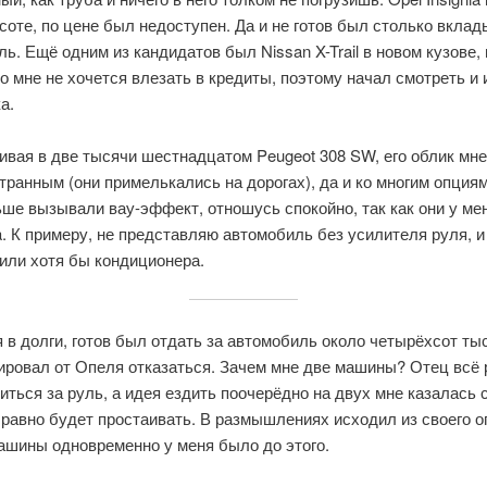
соте, по цене был недоступен. Да и не готов был столько вклад
ь. Ещё одним из кандидатов был Nissan X-Trail в новом кузове, 
о мне не хочется влезать в кредиты, поэтому начал смотреть и 
а.
вая в две тысячи шестнадцатом Peugeot 308 SW, его облик мне
транным (они примелькались на дорогах), да и ко многим опциям
ше вызывали вау-эффект, отношусь спокойно, так как они у мен
a. К примеру, не представляю автомобиль без усилителя руля, и
или хотя бы кондиционера.
 в долги, готов был отдать за автомобиль около четырёхсот ты
ировал от Опеля отказаться. Зачем мне две машины? Отец всё 
иться за руль, а идея ездить поочерёдно на двух мне казалась 
равно будет простаивать. В размышлениях исходил из своего о
машины одновременно у меня было до этого.