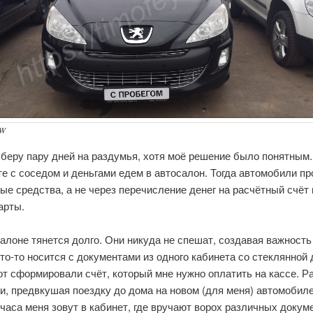
SW
беру пару дней на раздумья, хотя моё решение было понятным.
е с соседом и деньгами едем в автосалон. Тогда автомобили п
ые средства, а не через перечисление денег на расчётный счёт 
арты.
алоне тянется долго. Они никуда не спешат, создавая важность
то-то носится с документами из одного кабинета со стеклянной
от сформировали счёт, который мне нужно оплатить на кассе. 
и, предвкушая поездку до дома на новом (для меня) автомобил
часа меня зовут в кабинет, где вручают ворох различных докум