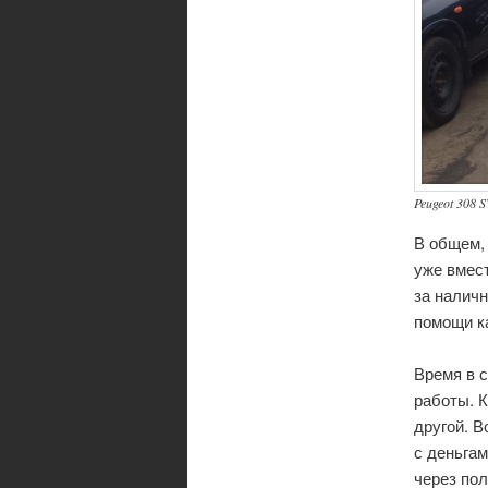
Peugeot 308 
В общем, 
уже вмест
за наличн
помощи к
Время в с
работы. К
другой. В
с деньгам
через пол