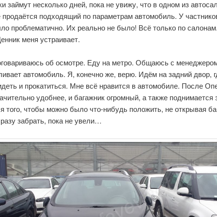
и займут несколько дней, пока не увижу, что в одном из автосал
е продаётся подходящий по параметрам автомобиль. У частнико
ло проблематично. Их реально не было! Всё только по салонам
Ценник меня устраивает.
оговариваюсь об осмотре. Еду на метро. Общаюсь с менеджером
ивает автомобиль. Я, конечно же, верю. Идём на задний двор, г
деть и прокатиться. Мне всё нравится в автомобиле. После Оп
ачительно удобнее, и багажник огромный, а также поднимается 
я того, чтобы можно было что-нибудь положить, не открывая ба
разу забрать, пока не увели…