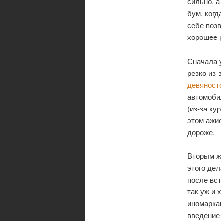
сильно, 
бум, когд
себе позв
хорошее р
Сначала у
резко из-
девяност
автомоби
(из-за ку
этом ажио
дороже.
Вторым же
этого дел
после вст
так уж и 
иномаркам
введение