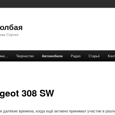
долбая
ева Сергея
мне…
Творчество
Автомобили
Радио
Старьё
Конт
geot 308 SW
я далёкие времена, когда ещё активно принимал участие в разл