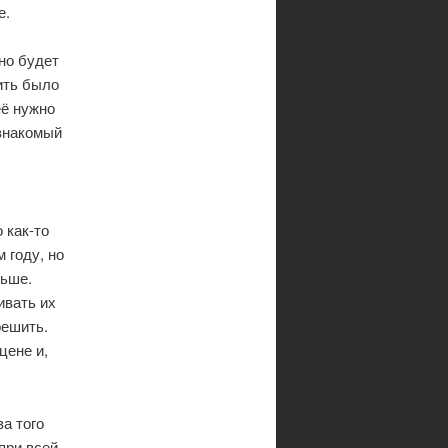
е.
но будет
дить было
её нужно
 знакомый
 как-то
 году, но
льше.
ивать их
решить.
цене и,
за того
 при всей