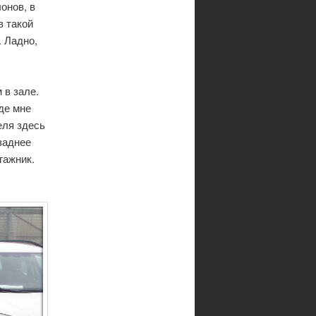
онов, в
в такой
. Ладно,
 в зале.
де мне
еля здесь
заднее
гажник.