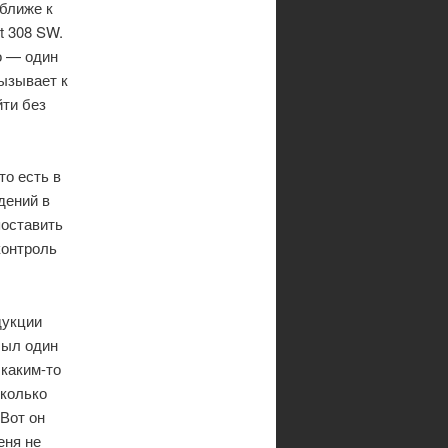
 ближе к
t 308 SW.
о — один
ызывает к
йти без
то есть в
дений в
поставить
контроль
дукции
был один
 каким-то
сколько
Вот он
еня не