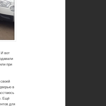
 И вот
родавали
или при
 своей
 дверью в
Расстаюсь
е. Ещё
ентов для