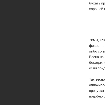
бухать п
хорошей п
Зимы, как
феврале.
либо со з
Весна на 
беседах и
если пойд
Так весн
оплачива
пропуска 
подобного