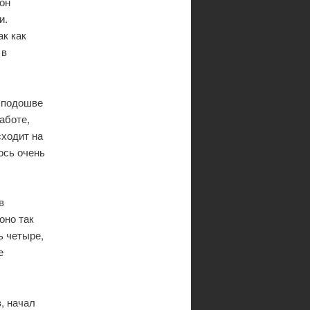
он
и.
ак как
 в
к подошве
аботе,
сходит на
ось очень
в
оно так
ь четыре,
е
, начал