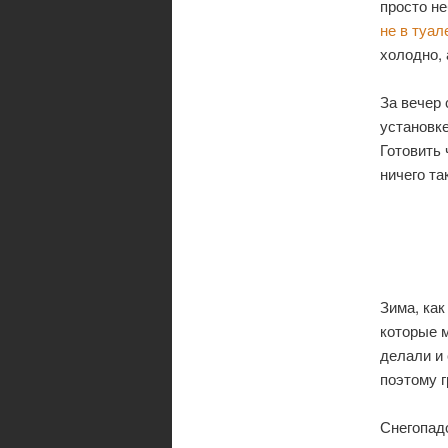
просто н
не в туал
холодно, 
За вечер
установке
Готовить 
ничего та
Зима, как
которые 
делали и
поэтому г
Снегопад