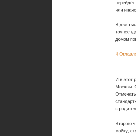
перейдёт 
или иначе
В две ты
точнее гд
домом пок
⇓
Оглавл
И в этот 
Москвы. 
Отмечать 
стандарт
с родител
Второго ч
мойку, ст