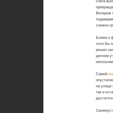
снега вып
превращал
Вечером т
подморажи
снежно-гр
Ближе к 
хотя бы н
решил ши
дачном уч
неплохим
Самой
хо
опустилис
на улице 
так и ост
достаточн
Свежеуст