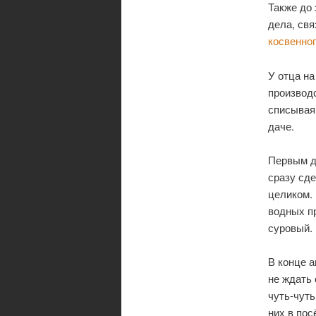
Также до 
дела, свя
косвенног
У отца на
производс
списывая 
даче.
Первым д
сразу сде
целиком.
водных пр
суровый.
В конце 
не ждать
чуть-чуть
них в пос