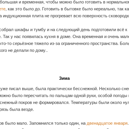
ебольшая и временная, чтобы можно было готовить в нормальном
ете
, как это было до. Готовить в бытовке было нереально, так ка
а индукционная плита не прогревает всю поверхность сковородк
 собрал шкафы и тумбу и на следующий день подготовили всё к
. Так у нас появилась кухня в доме. Она временная и очень мал
что-то серьёзное тяжело из-за ограниченного пространства. Бо
кого не делали по дому..
Зима
 уже писал выше, была практически бесснежной. Несколько сне
можно было пересчитать по пальцам одной руки, особой погоды 
 снежный покров не формировался. Температуры были около ну
рязь была везде.
ов было мало. Запомнился только один, на
двенадцатое января