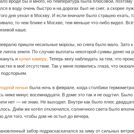
ало вроде бы и много, но температура была плюсовой, поэтому 
ся в воду очень быстро и на дорогах был не снег, а скорее луж
ого дня уехал в Москву. И если вначале было страшно ехать, т
вало, то чем ближе к Москве, тем меньше что-либо видел. Всё
язевой каше.
февралю пришли несильные морозы, но снега было мало. Зато 
е липла земля. По случаю выплаты некоторой суммы денег на р
кануть и
купил камеру
. Теперь могу наблюдать за тем, что прои
астке в моё отсутствие. Так у меня появились глаза, что оказал
 подспорьем.
лодной ночью
была ночь в феврале, когда столбики термометро
ь ниже минус восемнадцати. В доме это так и не ощутил. Было 
или нет — не знаю. Не выходил. Внутри как было плюс двадцат
алось. Днём же котёл отключился, солнечного света было вполн
о для того, чтобы дом не остыл до вечера.
ановленный забор подраскаскачался за зиму от сильных ветров