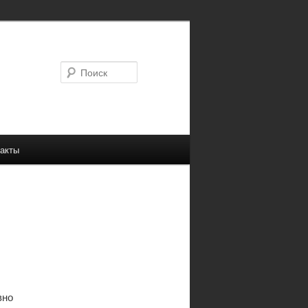
Поиск
акты
вно