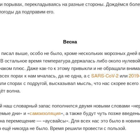
ри порывах, перекладываясь на разные стороны. Дождёмся бол
огоды да подправим его.
Весна
 писал выше, особо не было, кроме нескольких морозных дней 
 В остальное время температура держалась либо около нулевой
наком плюс. Даже как-то к этому привыкли и не обращали внима
всех порах к нам мчалась, да не одна, а с
SARS-CoV-2
или
2019
ли спорах с подругой, высказывал мысль, что нас скорее всего 
ёт волна.
ой наш словарный запас пополнился двумя новыми словами «не
емые дни» и «
самоизоляция
«, а также будут чуть позже введен
на перемещение — «аусвайсы». Для всех нас это было в новинку
 ещё никогда не было. Время решили провести с пользой.