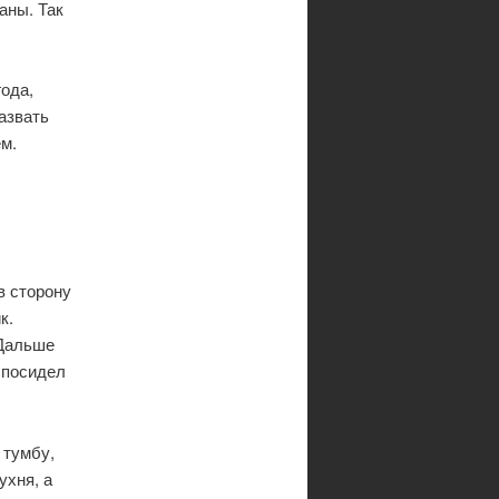
аны. Так
ода,
назвать
ем.
в сторону
к.
 Дальше
 посидел
 тумбу,
ухня, а