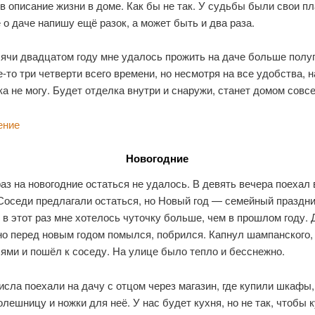
в описание жизни в доме. Как бы не так. У судьбы были свои пл
 о даче напишу ещё разок, а может быть и два раза.
сячи двадцатом году мне удалось прожить на даче больше полуг
е-то три четверти всего времени, но несмотря на все удобства, 
а не могу. Будет отделка внутри и снаружи, станет домом совс
ение
Новогодние
раз на новогодние остаться не удалось. В девять вечера поехал 
Соседи предлагали остаться, но Новый год — семейный праздни
в этот раз мне хотелось чуточку больше, чем в прошлом году.
но перед новым годом помылся, побрился. Капнул шампанского,
ями и пошёл к соседу. На улице было тепло и бесснежно.
исла поехали на дачу с отцом через магазин, где купили шкафы,
олешницу и ножки для неё. У нас будет кухня, но не так, чтобы к