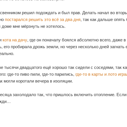
освенником решил подождать и был прав. Делать начал во втор
 но
постарался решить это всё за два дня
, так как дальше опять
 доме мне мёрзнуть не хотелось.
 и
кота на дачу
, где он поначалу боялся абсолютно всего, даже в
ь, его пробирала дрожь земли, но через несколько дней загнать 
еально.
е тысячи двадцатого ещё хорошо так сидели с соседями, так к
го: где-то пиво пили, где-то парились,
где-то в карты и лото игра
к могли коротали вечера в изоляции.
месяца захолодало так, что пришлось включить отопление. Есл
ожди…