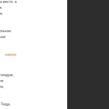
 месте, а
к
и.
енькая.
льше
наверх
гопадов,
не
ля,
. Тогда