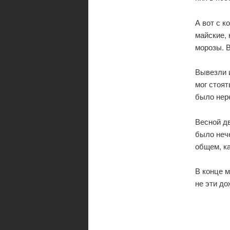
А вот с к
майские,
морозы. В
Вывезли
мог стоят
было нер
Весной дв
было нече
общем, ка
В конце 
не эти д