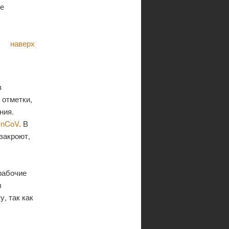
ее
наверх
в
 отметки,
ния.
-nCoV
. В
закроют,
рабочие
ы
, так как