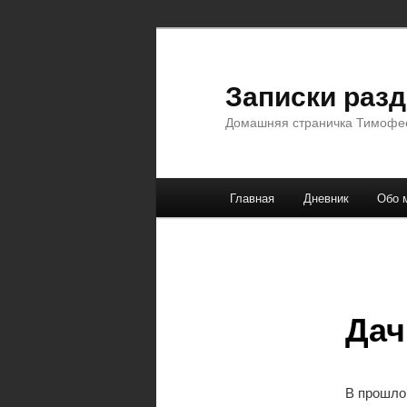
Перейти
к
основному
Записки раз
содержимому
Домашняя страничка Тимофе
Главное
Главная
Дневник
Обо 
меню
Дач
В прошлом