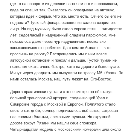
где-то на повороте из деревни нагоняем его и спрашиваем,
куда он спешит так. Оказалось он опаздывал на автобус,
который идёт к ферме. Что же, место есть. Отчего бы его не
подвести? Тусклый фонарь освещения салона озарил его
лицо. На вид мужичку было около сорока пяти — пятидесяти
лет, седовласый и надушенный сладким парфюмом, мне
показалось даже через чур надушенным, несколько
запыхавшимся от пробежки. Да с кем не бывает — что
проспишь на работу? Распрощались мы с ним возле
автобусной остановки и поехали дальше. Густой туман не
позволял ехать очень быстро, хотя на дороге и было пусто.
Минут через двадцать мы вырулили на трассу М5 «Урал». За
нами осталась Москва, наш путь лежит на Юго-Восток.
Дорога практически пуста, и это не смотря на её статус —
большой транспортной артерии, соединяющей Урал и
Сибирские города с Москвой и Европой. Полпятого стало
светло как днём, солнце поднималось всё выше, согревая
нас своими тёплыми, ласковыми лучами. На окружной
дороге вокруг Рязани мы нашли себе спонсора.
Четырнадцатая модель с московскими номерами шла около