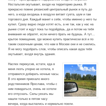
Ностальгия окутывает, входя на территорию рынка. Я
прекрасно помню рязанский центральный рынок и путь до
него, а когда входишь в воздухе витает суета, шум и гам
торгового дня. Каждый манит к себе, чтобы именно у него ты
купил. Сразу видно люди хотят есть, а не так, как у нас на
рынке стоят и ждут пока ты подойдёшь, да и потом на тебя
внимания не обратят, если ничего брать не будешь. А тут…
крытое помещение, где можно купить практически всё и по
таким сказочным ценам, что нам в Москве они и не снились.
Я не могу подобрать слов, чтобы описать какая аура тебя
окутывает, входя внутрь здания.
Наспех перекусив, кстати, еда в
меня лезть упорно не хотела, я
отправился добирать ночные часы.
В это время приехало много
родственников Ярослава, чтобы с
ним повидаться, очень не хотели
его отпускать. Силы уехать мы
нашли только в пятом часу
вечера, когда выспались и нормально поели.