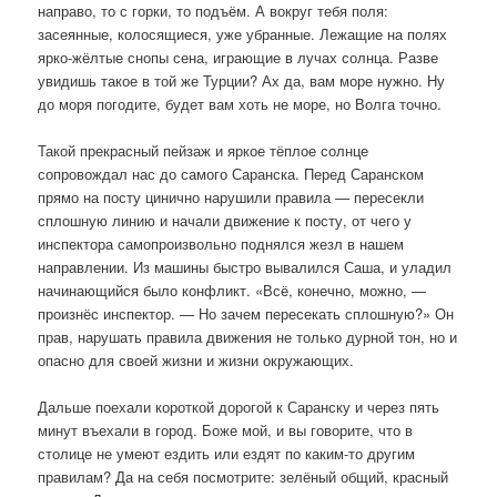
направо, то с горки, то подъём. А вокруг тебя поля:
засеянные, колосящиеся, уже убранные. Лежащие на полях
ярко-жёлтые снопы сена, играющие в лучах солнца. Разве
увидишь такое в той же Турции? Ах да, вам море нужно. Ну
до моря погодите, будет вам хоть не море, но Волга точно.
Такой прекрасный пейзаж и яркое тёплое солнце
сопровождал нас до самого Саранска. Перед Саранском
прямо на посту цинично нарушили правила — пересекли
сплошную линию и начали движение к посту, от чего у
инспектора самопроизвольно поднялся жезл в нашем
направлении. Из машины быстро вывалился Саша, и уладил
начинающийся было конфликт. «Всё, конечно, можно, —
произнёс инспектор. — Но зачем пересекать сплошную?» Он
прав, нарушать правила движения не только дурной тон, но и
опасно для своей жизни и жизни окружающих.
Дальше поехали короткой дорогой к Саранску и через пять
минут въехали в город. Боже мой, и вы говорите, что в
столице не умеют ездить или ездят по каким-то другим
правилам? Да на себя посмотрите: зелёный общий, красный