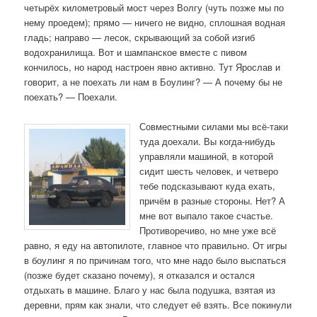
четырёх километровый мост через Волгу (чуть позже мы по
нему проедем); прямо — ничего не видно, сплошная водная
гладь; направо — лесок, скрывающий за собой изгиб
водохранилища. Вот и шампанское вместе с пивом
кончилось, но народ настроен явно активно. Тут Ярослав и
говорит, а не поехать ли нам в Боулинг? — А почему бы не
поехать? — Поехали.
Совместными силами мы всё-таки
туда доехали. Вы когда-нибудь
управляли машиной, в которой
сидит шесть человек, и четверо
тебе подсказывают куда ехать,
причём в разные стороны. Нет? А
мне вот выпало такое счастье.
Противоречиво, но мне уже всё
равно, я еду на автопилоте, главное что правильно. От игры
в боулинг я по причинам того, что мне надо было выспаться
(позже будет сказано почему), я отказался и остался
отдыхать в машине. Благо у нас была подушка, взятая из
деревни, прям как знали, что следует её взять. Все покинули