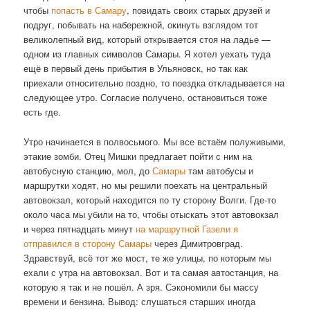
чтобы
попасть в Самару
, повидать своих старых друзей и
подруг, побывать на набережной, окинуть взглядом тот
великолепный вид, который открывается стоя на ладье —
одном из главных символов Самары. Я хотел уехать туда
ещё в первый день прибытия в Ульяновск, но так как
приехали относительно поздно, то поездка откладывается на
следующее утро. Согласие получено, остановиться тоже
есть где.
Утро начинается в полвосьмого. Мы все встаём полуживыми,
этакие зомби. Отец Мишки предлагает пойти с ним на
автобусную станцию, мол, до
Самары
там автобусы и
маршрутки ходят, но мы решили поехать на центральный
автовокзал, который находится по ту сторону Волги. Где-то
около часа мы убили на то, чтобы отыскать этот автовокзал
и через пятнадцать минут
на маршрутной Газели я
отправился в сторону Самары
через Димитровград.
Здравствуй, всё тот же мост, те же улицы, по которым мы
ехали с утра на автовокзал. Вот и та самая автостанция, на
которую я так и не пошёл. А зря. Сэкономили бы массу
времени и бензина. Вывод: слушаться старших иногда