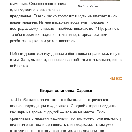
мимо них. Слышен звон стекла,
Кафе в Умёте
один мужчина хватается за
предплечье, Газель резко тормозит и чуть не влетает в бок
нашей машины. Из неё выскочил водитель, подошёл к
пострадавшему, спросил: проблем никаких нет? Ну, раз нет,
то обматерил их, подошёл к машине, оторвал остатки
разбитого зеркала и уехал восвояси.
Поблагодарив хозяйку данной забегаловки оправились в путь
и мы. За руль сел я, непривычная всё-таки эта машина, всё в
ней не так…
наверх
Вторая остановка: Саранск
«…Я тебя слепила из того, что было…» — строчка как
нельзя подходящая к «десятке». С одной стороны сидишь
как царь на троне, с другой — всё не на месте. Если
сравнивать с нашими машинами, то, возможно, она немного у
них выиграет, если сравнивать с иномарками, то мы уже
отстали не то, что на десятилетие, а на два или три