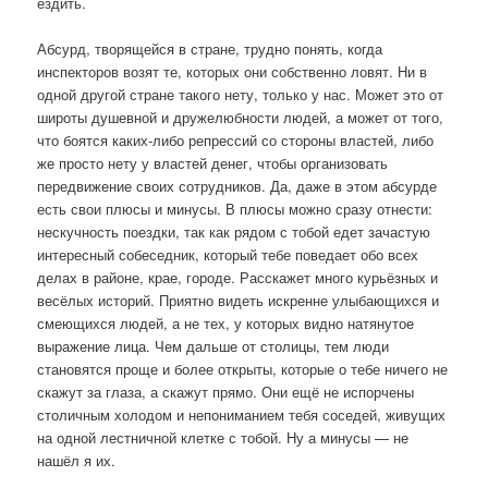
ездить.
Абсурд, творящейся в стране, трудно понять, когда
инспекторов возят те, которых они собственно ловят. Ни в
одной другой стране такого нету, только у нас. Может это от
широты душевной и дружелюбности людей, а может от того,
что боятся каких-либо репрессий со стороны властей, либо
же просто нету у властей денег, чтобы организовать
передвижение своих сотрудников. Да, даже в этом абсурде
есть свои плюсы и минусы. В плюсы можно сразу отнести:
нескучность поездки, так как рядом с тобой едет зачастую
интересный собеседник, который тебе поведает обо всех
делах в районе, крае, городе. Расскажет много курьёзных и
весёлых историй. Приятно видеть искренне улыбающихся и
смеющихся людей, а не тех, у которых видно натянутое
выражение лица. Чем дальше от столицы, тем люди
становятся проще и более открыты, которые о тебе ничего не
скажут за глаза, а скажут прямо. Они ещё не испорчены
столичным холодом и непониманием тебя соседей, живущих
на одной лестничной клетке с тобой. Ну а минусы — не
нашёл я их.