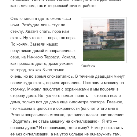
как в личном, так и творческой жизни, работе.
Отключился я где-то около часа
ночи. Разбудил лишь стук по
стеклу. Хватит спать, пора нам
ехать. Ну что же — пора, так пора.
По коням. Завезли наших
попутчиков домой и направились к
себе, на Нижнюю Террасу. Искали,
как проехать долго, даже уехали
Стадион
за город, так как было темно
очень, но во время спохватились. В течение двадцати минут
нашли куда ехать, сориентировались. Поставили машину на
стоянку, Михаил поболтал с охранниками и мы побрели в
сторону дома. Вот уж чего нельзя понять — стоянка возле
дома, только вот до дома ещё километра полтора. Главное,
что машина в целости и сохранности (на счёт этого мне в
Рязани понравилась стоянка, где висел плакат-наставление:
«Водитель, не ставь машину на сигнализацию». Я что —
совсем дурак? И не понимаю, где я живу? Я могу поставить
её без сигнализации, а на утро больше не обнаружить там,