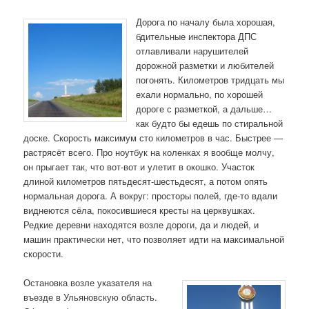
Дорога по началу была хорошая,
бдительные инспектора ДПС
отлавливали нарушителей
дорожной разметки и любителей
погонять. Километров тридцать мы
ехали нормально, по хорошей
дороге с разметкой, а дальше…
как будто бы едешь по стиральной
доске. Скорость максимум сто километров в час. Быстрее —
растрясёт всего. Про ноутбук на коленках я вообще молчу,
он прыгает так, что вот-вот и улетит в окошко. Участок
длиной километров пятьдесят-шестьдесят, а потом опять
нормальная дорога. А вокруг: просторы полей, где-то вдали
виднеются сёла, покосившиеся кресты на церквушках.
Редкие деревни находятся возле дороги, да и людей, и
машин практически нет, что позволяет идти на максимальной
скорости.
Остановка возле указателя на
въезде в Ульяновскую область.