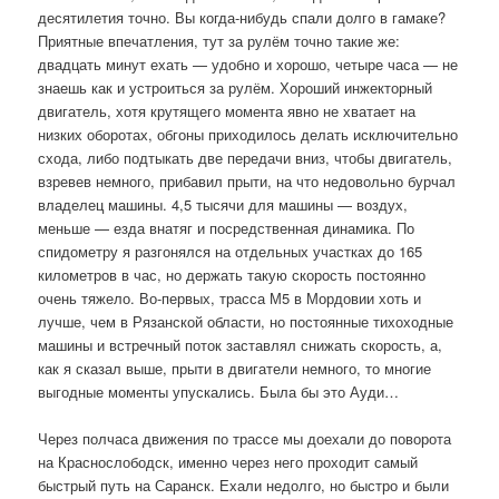
десятилетия точно. Вы когда-нибудь спали долго в гамаке?
Приятные впечатления, тут за рулём точно такие же:
двадцать минут ехать — удобно и хорошо, четыре часа — не
знаешь как и устроиться за рулём. Хороший инжекторный
двигатель, хотя крутящего момента явно не хватает на
низких оборотах, обгоны приходилось делать исключительно
схода, либо подтыкать две передачи вниз, чтобы двигатель,
взревев немного, прибавил прыти, на что недовольно бурчал
владелец машины. 4,5 тысячи для машины — воздух,
меньше — езда внатяг и посредственная динамика. По
спидометру я разгонялся на отдельных участках до 165
километров в час, но держать такую скорость постоянно
очень тяжело. Во-первых, трасса М5 в Мордовии хоть и
лучше, чем в Рязанской области, но постоянные тихоходные
машины и встречный поток заставлял снижать скорость, а,
как я сказал выше, прыти в двигатели немного, то многие
выгодные моменты упускались. Была бы это Ауди…
Через полчаса движения по трассе мы доехали до поворота
на Краснослободск, именно через него проходит самый
быстрый путь на Саранск. Ехали недолго, но быстро и были