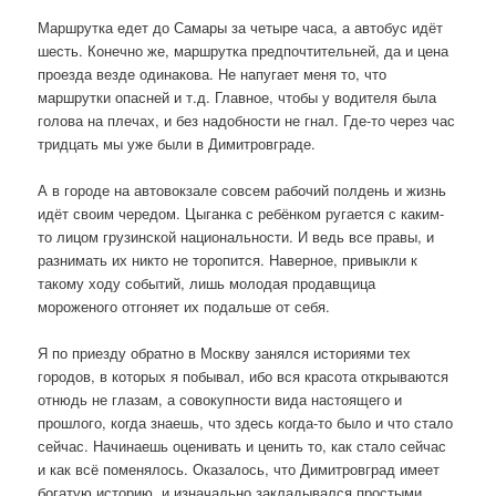
Маршрутка едет до Самары за четыре часа, а автобус идёт
шесть. Конечно же, маршрутка предпочтительней, да и цена
проезда везде одинакова. Не напугает меня то, что
маршрутки опасней и т.д. Главное, чтобы у водителя была
голова на плечах, и без надобности не гнал. Где-то через час
тридцать мы уже были в Димитровграде.
А в городе на автовокзале совсем рабочий полдень и жизнь
идёт своим чередом. Цыганка с ребёнком ругается с каким-
то лицом грузинской национальности. И ведь все правы, и
разнимать их никто не торопится. Наверное, привыкли к
такому ходу событий, лишь молодая продавщица
мороженого отгоняет их подальше от себя.
Я по приезду обратно в Москву занялся историями тех
городов, в которых я побывал, ибо вся красота открываются
отнюдь не глазам, а совокупности вида настоящего и
прошлого, когда знаешь, что здесь когда-то было и что стало
сейчас. Начинаешь оценивать и ценить то, как стало сейчас
и как всё поменялось. Оказалось, что Димитровград имеет
богатую историю, и изначально закладывался простыми