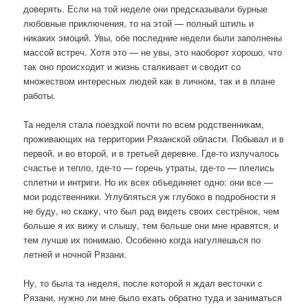
доверять. Если на той неделе они предсказывали бурные
любовные приключения, то на этой — полный штиль и
никаких эмоций. Увы, обе последние недели были заполнены
массой встреч. Хотя это — не увы, это наоборот хорошо, что
так оно происходит и жизнь сталкивает и сводит со
множеством интересных людей как в личном, так и в плане
работы.
Та неделя стала поездкой почти по всем родственникам,
проживающих на территории Рязанской области. Побывал и в
первой, и во второй, и в третьей деревне. Где-то излучалось
счастье и тепло, где-то — горечь утраты, где-то — плелись
сплетни и интриги. Но их всех объединяет одно: они все —
мои родственники. Углубляться уж глубоко в подробности я
не буду, но скажу, что был рад видеть своих сестрёнок, чем
больше я их вижу и слышу, тем больше они мне нравятся, и
тем лучше их понимаю. Особенно когда нагуляешься по
летней и ночной Рязани.
Ну, то была та неделя, после которой я ждал весточки с
Рязани, нужно ли мне было ехать обратно туда и заниматься