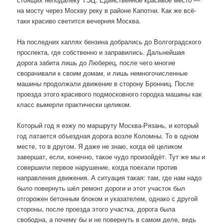
на мосту через Москву реку в районе Капотни. Как же всё-
таки красиво светится вечерняя Москва.
На последних каплях бензина добрались до Волгоградского
проспекта, где собственно и заправились. Дальнейшая
дорога забита лишь до Люберец, после чего многие
сворачивали к своим домам, и лишь немногочисленные
машины продолжали движение в сторону Бронниц. После
проезда этого красивого подмосковного городка машины как
класс вымерли практически целиком.
Который год я езжу по маршруту Москва-Рязань, и который
год латается объездная дорога возле Коломны. То в одном
месте, то в другом. Я даже не знаю, когда её целиком
завершат, если, конечно, такое чудо произойдёт. Тут же мы и
совершили первое нарушение, когда поехали против
направления движения. А ситуация такая: там, где нам надо
было повернуть шёл ремонт дороги и этот участок был
отгорожен бетонным блоком и указателем, однако с другой
стороны, после проезда этого участка, дорога была
свободна, а почему бы и не повернуть в самом деле, ведь