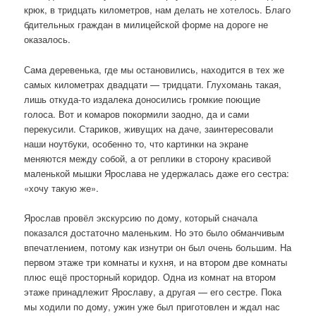
крюк, в тридцать километров, нам делать не хотелось. Благо
бдительных граждан в милицейской форме на дороге не
оказалось.
Сама деревенька, где мы остановились, находится в тех же
самых километрах двадцати — тридцати. Глухомань такая,
лишь откуда-то издалека доносились громкие поющие
голоса. Вот и комаров покормили заодно, да и сами
перекусили. Стариков, живущих на даче, заинтересовали
наши ноутбуки, особенно то, что картинки на экране
меняются между собой, а от реплики в сторону красивой
маленькой мышки Ярослава не удержалась даже его сестра:
«хочу такую же».
Ярослав провёл экскурсию по дому, который сначала
показался достаточно маленьким. Но это было обманчивым
впечатлением, потому как изнутри он был очень большим. На
первом этаже три комнаты и кухня, и на втором две комнаты
плюс ещё просторный коридор. Одна из комнат на втором
этаже принадлежит Ярославу, а другая — его сестре. Пока
мы ходили по дому, ужин уже был приготовлен и ждал нас