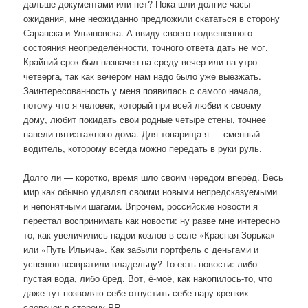
дальше документами или нет? Пока шли долгие часы
ожидания, мне неожиданно предложили скататься в сторону
Саранска и Ульяновска. А ввиду своего подвешенного
состояния неопределённости, точного ответа дать не мог.
Крайний срок был назначен на среду вечер или на утро
четверга, так как вечером нам надо было уже выезжать.
Заинтересованность у меня появилась с самого начала,
потому что я человек, который при всей любви к своему
дому, любит покидать свои родные четыре стены, точнее
панели пятиэтажного дома. Для товарища я — сменный
водитель, которому всегда можно передать в руки руль.
Долго ли — коротко, время шло своим чередом вперёд. Весь
мир как обычно удивлял своими новыми непредсказуемыми
и непонятными шагами. Впрочем, российские новости я
перестал воспринимать как новости: ну разве мне интересно
то, как увеличились надои козлов в селе «Красная Зорька»
или «Путь Ильича». Как забыли портфель с деньгами и
успешно возвратили владельцу? То есть новости: либо
пустая вода, либо бред. Вот, ё-моё, как накопилось-то, что
даже тут позволяю себе отпустить себе пару крепких
словечек в сторону PR.