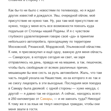
Как бы-то ни было с новостями по телевизору, но я ждал
других известий и дождался. Увы, очередной облом, моё
присутствие не нужно там. Ну, раз там моё присутствие не
нужно, тогда у меня есть все возможности поехать куда
подальше от Столицы нашей Родины. И я с чувством
глубокого удовлетворения говорю своё «да» в принятии
небольшого автопробега, проходящему по территории
Московской, Рязанской, Мордовской, Ульяновской областям.
К ним, я присовокупил и ещё одну, важную для меня область
— Самарскую, в которую сегодня ни свет, ни заря
отправляюсь на день, правда не на машине, а так, пешочком,
чтобы быть свободным от всяких различных причин,
мешающим бы мне сесть за руль автомобиля. Жаль, что там
часть людей уехала на Нашествие, из-за которого я их так и
не смогу лицезреть в эти выходные. Последняя моя поездка
в Самару была двоякой: с одной стороны — хуже некуда, с
другой — я давно так не отдыхал. А сейчас, находясь всего
в 250 километрах от
Самары
, — и не заехать туда? Никогда!
К тому же я за язык не тянул некоторых граждан, чтобы они
меня звали в гости.