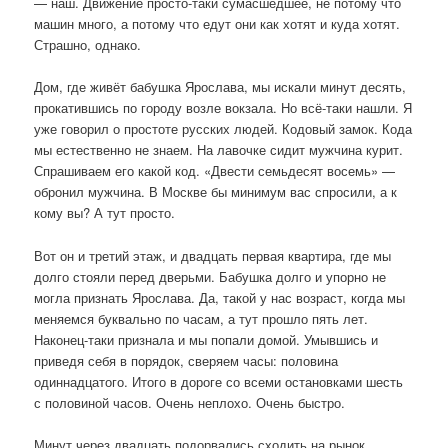
— наш. Движение просто-таки сумасшедшее, не потому что
машин много, а потому что едут они как хотят и куда хотят.
Страшно, однако.
Дом, где живёт бабушка Ярослава, мы искали минут десять,
прокатившись по городу возле вокзала. Но всё-таки нашли. Я
уже говорил о простоте русских людей. Кодовый замок. Кода
мы естественно не знаем. На лавочке сидит мужчина курит.
Спрашиваем его какой код. «Двести семьдесят восемь» —
обронил мужчина. В Москве бы минимум вас спросили, а к
кому вы? А тут просто.
Вот он и третий этаж, и двадцать первая квартира, где мы
долго стояли перед дверьми. Бабушка долго и упорно не
могла признать Ярослава. Да, такой у нас возраст, когда мы
меняемся буквально по часам, а тут прошло пять лет.
Наконец-таки признала и мы попали домой. Умывшись и
приведя себя в порядок, сверяем часы: половина
одиннадцатого. Итого в дороге со всеми остановками шесть
с половиной часов. Очень неплохо. Очень быстро.
Минут через двадцать подорвались сходить на рынок.