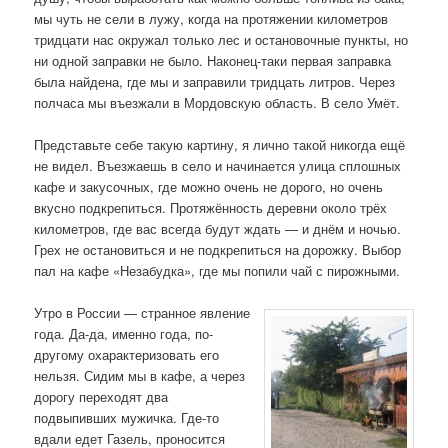
мы чуть не сели в лужу, когда на протяжении километров
тридцати нас окружал только лес и остановочные пункты, но
ни одной заправки не было. Наконец-таки первая заправка
была найдена, где мы и заправили тридцать литров. Через
полчаса мы въезжали в Мордовскую область. В село Умёт.
Представьте себе такую картину, я лично такой никогда ещё
не видел. Въезжаешь в село и начинается улица сплошных
кафе и закусочных, где можно очень не дорого, но очень
вкусно подкрепиться. Протяжённость деревни около трёх
километров, где вас всегда будут ждать — и днём и ночью.
Грех не остановиться и не подкрепиться на дорожку. Выбор
пал на кафе «Незабудка», где мы попили чай с пирожными.
Утро в России — странное явление
года. Да-да, именно года, по-
другому охарактеризовать его
нельзя. Сидим мы в кафе, а через
дорогу переходят два
подвыпивших мужичка. Где-то
вдали едет Газель, проносится