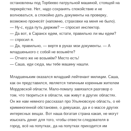
остановлены под Торбеево патрульной машиной, стоящей на
перекрёстке. Нет, надо сохранять спокойствие и не
волноваться, а спокойно дать документы на проверку,
возможно пронесёт (напомню, страховки на меня не было).
— Ну-с, куда путь держим? — спросил инспектор.
— Да вот, в Саранск едем, кстати, правильно ли мы едем?
— спросил я.
— Да, правильно, — вертя в руках мои документы. — А
младшенького с собой не возьмёте?
— Отчего же не возьмём? Место есть!
— Саша, иди сюда, мы тебе машину нашли.
Младшеньким оказался младший лейтенант милиции. Саша,
как он представился, является типичным коренным жителем
Мордовской области. Мало-помалу завязался разговор о
том, что твориться в области, как живут в других областях.
Он же нам немного рассказал про Ульяновскую область, о её
криминогенной обстановке, о девушках, да и о массе других
интересных вещах. Вот наша богатая страна какая, не могут
изыскать денег для того, чтобы отвести следователя в
город, всё на попутках, да на попутках приходится им