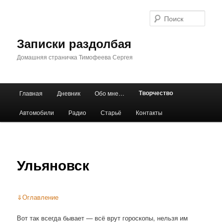
Перейти
к
Поис
основному
содержимому
Записки раздолбая
Домашняя страничка Тимофеева Сергея
Главное
Творчество
Главная
Дневник
Обо мне…
меню
Автомобили
Радио
Старьё
Контакты
Ульяновск
⇓
Оглавление
Вот так всегда бывает — всё врут гороскопы, нельзя им