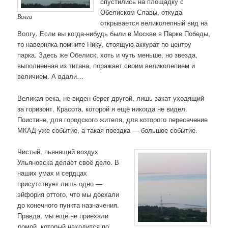
спустились на площадку с
Обелиском Славы, откуда
Волга
открывается великолепный вид на
Волгу. Если вы когда-нибудь были в Москве в Парке Победы,
то наверняка помните Нику, стоящую аккурат по центру
парка. Здесь же Обелиск, хоть и чуть меньше, но звезда,
выполненная из титана, поражает своим великолепием и
величием. А вдали…
Великая река, не виден берег другой, лишь закат уходящий
за горизонт. Красота, которой я ещё никогда не видел.
Поистине, для городского жителя, для которого пересечение
МКАД уже событие, а такая поездка — большое событие.
Чистый, пьянящий воздух
Ульяновска делает своё дело. В
наших умах и сердцах
присутствует лишь одно —
эйфория оттого, что мы доехали
до конечного пункта назначения.
Правда, мы ещё не приехали
домой, который находится по