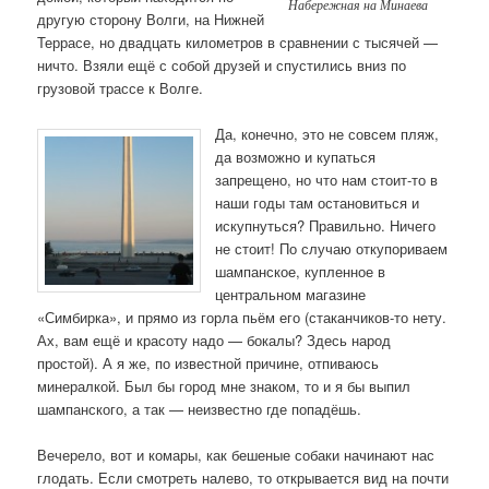
Набережная на Минаева
другую сторону Волги, на Нижней
Террасе, но двадцать километров в сравнении с тысячей —
ничто. Взяли ещё с собой друзей и спустились вниз по
грузовой трассе к Волге.
Да, конечно, это не совсем пляж,
да возможно и купаться
запрещено, но что нам стоит-то в
наши годы там остановиться и
искупнуться? Правильно. Ничего
не стоит! По случаю откупориваем
шампанское, купленное в
центральном магазине
«Симбирка», и прямо из горла пьём его (стаканчиков-то нету.
Ах, вам ещё и красоту надо — бокалы? Здесь народ
простой). А я же, по известной причине, отпиваюсь
минералкой. Был бы город мне знаком, то и я бы выпил
шампанского, а так — неизвестно где попадёшь.
Вечерело, вот и комары, как бешеные собаки начинают нас
глодать. Если смотреть налево, то открывается вид на почти