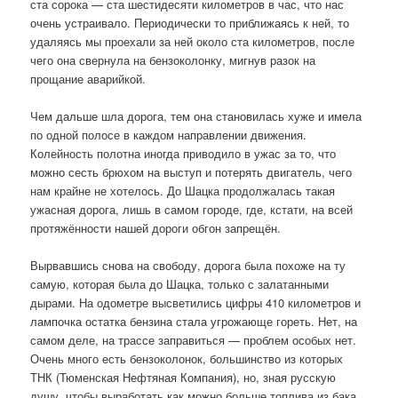
ста сорока — ста шестидесяти километров в час, что нас
очень устраивало. Периодически то приближаясь к ней, то
удаляясь мы проехали за ней около ста километров, после
чего она свернула на бензоколонку, мигнув разок на
прощание аварийкой.
Чем дальше шла дорога, тем она становилась хуже и имела
по одной полосе в каждом направлении движения.
Колейность полотна иногда приводило в ужас за то, что
можно сесть брюхом на выступ и потерять двигатель, чего
нам крайне не хотелось. До Шацка продолжалась такая
ужасная дорога, лишь в самом городе, где, кстати, на всей
протяжённости нашей дороги обгон запрещён.
Вырвавшись снова на свободу, дорога была похоже на ту
самую, которая была до Шацка, только с залатанными
дырами. На одометре высветились цифры 410 километров и
лампочка остатка бензина стала угрожающе гореть. Нет, на
самом деле, на трассе заправиться — проблем особых нет.
Очень много есть бензоколонок, большинство из которых
ТНК (Тюменская Нефтяная Компания), но, зная русскую
душу, чтобы выработать как можно больше топлива из бака,