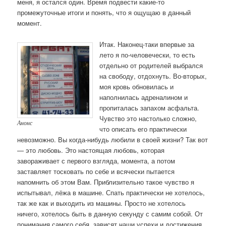
меня, я остался один. Время подвести какие-то
промежуточные итоги и понять, что я ощущаю в данный
момент.
Итак. Наконец-таки впервые за
лето я по-человечески, то есть
отдельно от родителей выбрался
на свободу, отдохнуть. Во-вторых,
моя кровь обновилась и
наполнилась адреналином и
пропиталась запахом асфальта.
Чувство это настолько сложно,
Анонс
что описать его практически
невозможно. Вы когда-нибудь любили в своей жизни? Так вот
— это любовь. Это настоящая любовь, которая
завораживает с первого взгляда, момента, а потом
заставляет тосковать по себе и всячески пытается
напомнить об этом Вам. Приблизительно такое чувство я
испытывал, лёжа в машине. Спать практически не хотелось,
так же как и выходить из машины. Просто не хотелось
ничего, хотелось быть в данную секунду с самим собой. От
понимания самого себя, зависят наши успехи и достижения