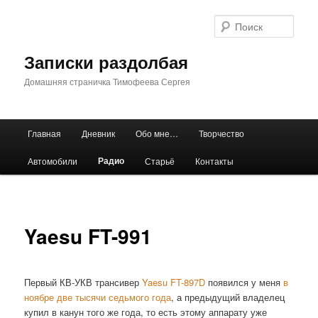
Перейти
к
Поис
основному
содержимому
Записки раздолбая
Домашняя страничка Тимофеева Сергея
Главное
Главная
Дневник
Обо мне…
Творчество
меню
Радио
Автомобили
Старьё
Контакты
Yaesu FT-991
Первый КВ-УКВ трансивер
Yaesu FT-897D
появился у меня
в
ноябре две тысячи седьмого года
, а предыдущий владелец
купил в канун того же года, то есть этому аппарату уже