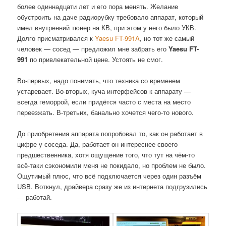
более одиннадцати лет и его пора менять. Желание
обустроить на даче радиорубку требовало аппарат, который
имел внутренний тюнер на КВ, при этом у него было УКВ.
Долго присматривался к
Yaesu FT-991A
, но тот же самый
человек — сосед — предложил мне забрать его
Yaesu FT-
991
по привлекательной цене. Устоять не смог.
Во-первых, надо понимать, что техника со временем
устаревает. Во-вторых, куча интерфейсов к аппарату —
всегда геморрой, если придётся часто с места на место
переезжать. В-третьих, банально хочется чего-то нового.
До приобретения аппарата попробовал то, как он работает в
цифре у соседа. Да, работает он интереснее своего
предшественника, хотя ощущение того, что тут на чём-то
всё-таки сэкономили меня не покидало, но проблем не было.
Ощутимый плюс, что всё подключается через один разъём
USB. Воткнул, драйвера сразу же из интернета подгрузились
— работай.