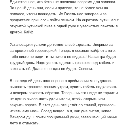
Единственное, что бетон не поспевал вовремя для заливки.
За целый день они, если и присели, то не более чем на
полчаса, чтобы пообедать. Их Газель нас заперла и за
продуктами пришлось пойти пешком. На обратном пути шёл с
открытой бутылкой пива в одной руке и увесистым пакетом в
другой. Кайф!
Установщики успели до темноты всё сделать. Впервые за
загороженной территорией. Теперь я осознал кайф от этого.
Тебя никто не видит и ты никого не видишь! На завтра будет
трудный день. Надо успеть сделать траншею под кабель и
закопать её. Дальше погоды не будет. Совсем.
В последний день полноценного пребывания мне удалось
выкопать траншею ранним утром, купить кабель подключить
и вечером закопать обратно. Теперь ничего нигде не торчит и
не нужно высовывать удлинители, чтобы открыть или
закрыть ворота. В этот день отец слёг со спиной, пришлось
искать ему мазь. Сосед вещал, а я, как уже писал, копал.
Вечером душ, почти прощальный ужин, завершающий бабье
лето и отдыхать.