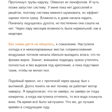
Протолкнул трубы наружу. Обматал их пенофолом. И чуть
позже запустил систему. У меня пока нет дросселей и
решёток, поэтому система немного шумновата, но эффект
оценил почти сразу. Влажность в доме начала падать.
Поначалу ощущалась духота, но постепенно она сошла на
нет. Через пару месяцев влажность была нормальной, как в
квартире.
Без ложки дёгтя не обошлось
, к сожалению. Наступили
холода и в неизолированных местах соприкосновения
воздушных потоков начала обильно выпадать влага, что по
физике верно. Значит, внешнюю подводку нужно утеплять
полностью и без вырезов под крепления, а пока подставил
тазик, чтобы не мочил пол.
Подобный прикол, но с протечкой через крышу был с
вытяжкой. Долго понять не мог почему не работает мотор
наверху. Я предполагал, что он замёрз, но замёрз он тогда
конкретно, а когда наступила оттепель, то вся вода хлынула
вниз. На время всё было заглушено. Что же, до лучших
времён в следующем году.