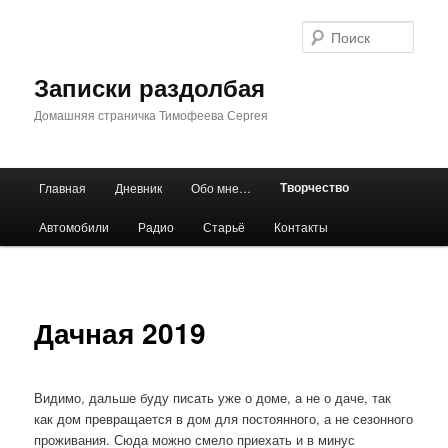
Перейти
к
Поис
основному
содержимому
Записки раздолбая
Домашняя страничка Тимофеева Сергея
Главное
Творчество
Главная
Дневник
Обо мне…
меню
Автомобили
Радио
Старьё
Контакты
Дачная 2019
Видимо, дальше буду писать уже о доме, а не о даче, так
как дом превращается в дом для постоянного, а не сезонного
проживания. Сюда можно смело приехать и в минус