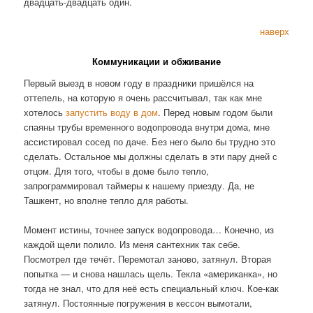
двадцать-двадцать один.
наверх
Коммуникации и обживание
Первый выезд в новом году в праздники пришёлся на
оттепель, на которую я очень рассчитывал, так как мне
хотелось
запустить воду в дом
. Перед новым годом были
спаяны трубы временного водопровода внутри дома, мне
ассистировал сосед по даче. Без него было бы трудно это
сделать. Остальное мы должны сделать в эти пару дней с
отцом. Для того, чтобы в доме было тепло,
запрограммировал таймеры к нашему приезду. Да, не
Ташкент, но вполне тепло для работы.
Момент истины, точнее запуск водопровода… Конечно, из
каждой щели полило. Из меня сантехник так себе.
Посмотрел где течёт. Перемотал заново, затянул. Вторая
попытка — и снова нашлась щель. Текла «американка», но
тогда не знал, что для неё есть специальный ключ. Кое-как
затянул. Постоянные погружения в кессон вымотали,