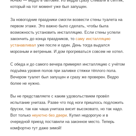
который на тот момент уже был запущен.
За новогодние праздники смогли возвести стены туалета на
первом этаже. Это важно было сделать, чтобы была
возможность установить инсталляцию. Если стены успели
закончить до конца праздников, то
саму инсталляцию
устанавливал
уже после и один. День тогда выдался
морозным и ветреным. И дом прогреваться совсем не хотел.
С обеда и до самого вечера примерял инсталляцию с учётом
подъёма уровня полов при заливке стяжки тёплого пола.
Вечером туалет был запущен и сразу же проверен. Ведро
более не нужно.
Вы не представляете с каким удовольствием провёл
испытание унитаза. Разве что под ноги пришлось подложить
бруски, так как чаша унитаза висит высоковато, но так надо.
Вот только
неуютно без двери
. Купил недорогую и в
очередной приезд поставили на законное место. Теперь
комфортно тут даже зимой!