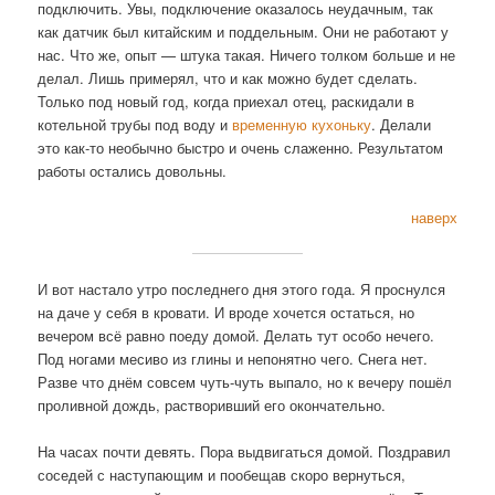
подключить. Увы, подключение оказалось неудачным, так
как датчик был китайским и поддельным. Они не работают у
нас. Что же, опыт — штука такая. Ничего толком больше и не
делал. Лишь примерял, что и как можно будет сделать.
Только под новый год, когда приехал отец, раскидали в
котельной трубы под воду и
временную кухоньку
. Делали
это как-то необычно быстро и очень слаженно. Результатом
работы остались довольны.
наверх
И вот настало утро последнего дня этого года. Я проснулся
на даче у себя в кровати. И вроде хочется остаться, но
вечером всё равно поеду домой. Делать тут особо нечего.
Под ногами месиво из глины и непонятно чего. Снега нет.
Разве что днём совсем чуть-чуть выпало, но к вечеру пошёл
проливной дождь, растворивший его окончательно.
На часах почти девять. Пора выдвигаться домой. Поздравил
соседей с наступающим и пообещав скоро вернуться,