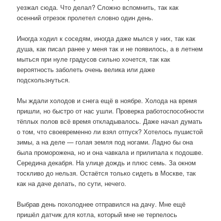
уезжал сюда. Что делал? Сложно вспомнить, так как
осенний отрезок пролетел словно один день.
Иногда ходил к соседям, иногда даже мылся у них, так как
душа, как писал ранее у меня так и не появилось, а в летнем
мыться при нуле градусов сильно хочется, так как
вероятность заболеть очень велика или даже
подскользнуться.
Мы ждали холодов и снега ещё в ноябре. Холода на время
пришли, но быстро от нас ушли. Проверка работоспособности
тёплых полов всё время откладывалось. Даже начал думать
о том, что своевременно ли взял отпуск? Хотелось пушистой
зимы, а на деле — голая земля под ногами. Ладно бы она
была проморожена, но и она чавкала и прилипала к подошве.
Середина декабря. На улице дождь и плюс семь. За окном
тоскливо до нельзя. Остаётся только сидеть в Москве, так
как на даче делать, по сути, нечего.
Выбрав день похолоднее отправился на дачу. Мне ещё
пришёл датчик для котла, который мне не терпелось