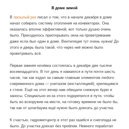
В доме зимой
В
прошлый раз
писал о том, что в начале декабря в доме
начал собирать систему отопления на конвекторах. Она
оказалась вполне эффективной, вот только душно очень
было. Приходилось приоткрывать окна на проветривание
даже если был один в доме. Вентиляция тут очень нужна! До
этого и дверь была такой, что через неё можно было
проветривать всё.
Первая зимняя ночёвка состоялась в декабре две тысячи
восемнадцатого. В тот день я намаялся в пути почти шесть
часов, так как ездил за самым главным элементом любого
современного дома — унитазом (инсталляцией), крепящимся
к стене. Ещё на этот вечер нам обещали снежную бурю и
заносы. Специально из-за этого подкрепился в пути, чтобы
быть во всеоружии на месте, на готовку времени не было бы,
так как от шлагбаума ещё нужно было доехать до участка.
К счастью, гидрометцентр в этот раз ошибся и снегопада не
было. До участка доехал без проблем. Немного поработал