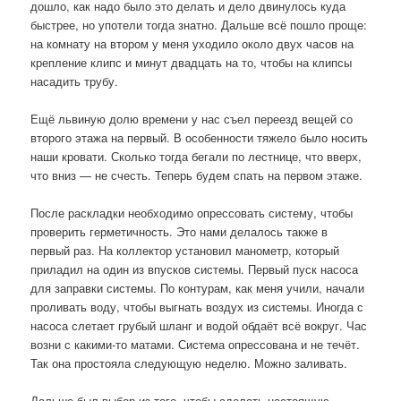
дошло, как надо было это делать и дело двинулось куда
быстрее, но употели тогда знатно. Дальше всё пошло проще:
на комнату на втором у меня уходило около двух часов на
крепление клипс и минут двадцать на то, чтобы на клипсы
насадить трубу.
Ещё львиную долю времени у нас съел переезд вещей со
второго этажа на первый. В особенности тяжело было носить
наши кровати. Сколько тогда бегали по лестнице, что вверх,
что вниз — не счесть. Теперь будем спать на первом этаже.
После раскладки необходимо опрессовать систему, чтобы
проверить герметичность. Это нами делалось также в
первый раз. На коллектор установил манометр, который
приладил на один из впусков системы. Первый пуск насоса
для заправки системы. По контурам, как меня учили, начали
проливать воду, чтобы выгнать воздух из системы. Иногда с
насоса слетает грубый шланг и водой обдаёт всё вокруг. Час
возни с какими-то матами. Система опрессована и не течёт.
Так она простояла следующую неделю. Можно заливать.
Дальше был выбор из того, чтобы сделать настоящую