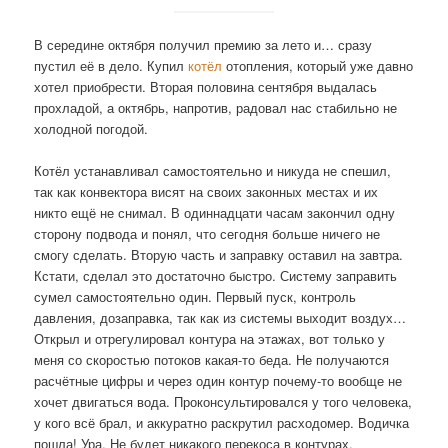
В середине октября получил премию за лето и… сразу
пустил её в дело. Купил
котёл
отопления, который уже давно
хотел приобрести. Вторая половина сентября выдалась
прохладой, а октябрь, напротив, радовал нас стабильно не
холодной погодой.
Котёл устанавливал самостоятельно и никуда не спешил,
так как конвектора висят на своих законных местах и их
никто ещё не снимал. В одиннадцати часам закончил одну
сторону подвода и понял, что сегодня больше ничего не
смогу сделать. Вторую часть и заправку оставил на завтра.
Кстати, сделал это достаточно быстро. Систему заправить
сумел самостоятельно один. Первый пуск, контроль
давления, дозаправка, так как из системы выходит воздух…
Открыл и отрегулировал контура на этажах, вот только у
меня со скоростью потоков какая-то беда. Не получаются
расчётные цифры и через один контур почему-то вообще не
хочет двигаться вода. Проконсультировался у того человека,
у кого всё брал, и аккуратно раскрутил расходомер. Водичка
пошла! Ура. Не будет никакого перекоса в контурах.