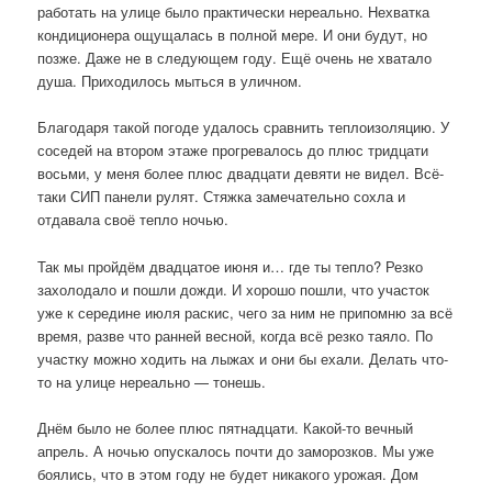
работать на улице было практически нереально. Нехватка
кондиционера ощущалась в полной мере. И они будут, но
позже. Даже не в следующем году. Ещё очень не хватало
душа. Приходилось мыться в уличном.
Благодаря такой погоде удалось сравнить теплоизоляцию. У
соседей на втором этаже прогревалось до плюс тридцати
восьми, у меня более плюс двадцати девяти не видел. Всё-
таки СИП панели рулят. Стяжка замечательно сохла и
отдавала своё тепло ночью.
Так мы пройдём двадцатое июня и… где ты тепло? Резко
захолодало и пошли дожди. И хорошо пошли, что участок
уже к середине июля раскис, чего за ним не припомню за всё
время, разве что ранней весной, когда всё резко таяло. По
участку можно ходить на лыжах и они бы ехали. Делать что-
то на улице нереально — тонешь.
Днём было не более плюс пятнадцати. Какой-то вечный
апрель. А ночью опускалось почти до заморозков. Мы уже
боялись, что в этом году не будет никакого урожая. Дом