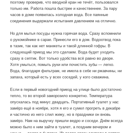
поэтому проверив, что вводной кран не течёт, пользовался
только им. Работа пошла быстрее и качественнее. За пару
часов в доме появилась холодная вода. Все паянные
соединения выдержали испытания давлением на отлично.
Но для мытья посуды нужна горячая вода. Сразу вспомнили
о рукомойнике в сарае. Принесли его в дом. Водоотвод пока
в тазик, так как нет манжеты и такой длинной гофры. В
следующий приезд мы это сделаем. Вода будет уходить
сразу в септик. Вот только удобства всё равно во дворе.
Хотя умыться, помыть руки или почистить зубы — легко.
Вода, благодаря фильтрам, не имела в себе ни ржавчины, ни
запаха, который есть у всех соседей, у кого скважина.
Если в первый новогодний приезд на улице было достаточно
тепло, то во второй заморозило конкретно. Температура
опускалась под минус двадцать. Портативный туалет у нас
замёрз ещё в ноябре, хотя я его и сумел прогреть в декабре
и частично из него слил жижу, но в праздники он вновь
замёрз. Нам на выручку пришли ведро и соседи. Днём всегда
можно было к ним зайти в туалет, а поздним вечером и
ночью — ведро в бытовке. Из ведра сразу сливали в септик,