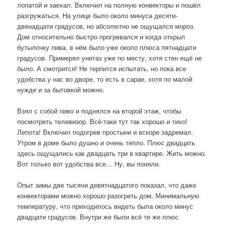
лопатой и заехал. Включил на полную конвекторы и пошёл
разгружаться. На улице было около минуса десяти-
двенадцати градусов, но абсолютно не ощущался мороз.
Дом относительно быстро прогревался и когда открыл
бутылочку пива, в нём было уже около плюса пятнадцати
градусов. Примерял унитаз уже по месту, хотя стен ещё не
было. А смотрится! Не терпится испытать, но пока все
удобства у нас во дворе, то есть в сарае, хотя по малой
нужде и за бытовкой можно.
Взял с собой пиво и поднялся на второй этаж, чтобы
посмотреть телевизор. Всё-таки тут так хорошо и тихо!
Лепота! Включил подогрев простыни и вскоре задремал.
Утром в доме было душно и очень тепло. Плюс двадцать
здесь ощущались как двадцать три в квартире. Жить можно.
Вот только вот удобства все… Ну, вы поняли.
Опыт зимы две тысячи девятнадцатого показал, что даже
конвекторами можно хорошо разогреть дом. Минимальную
температуру, что приходилось видеть была около минус
двадцати градусов. Внутри же были всё те же плюс