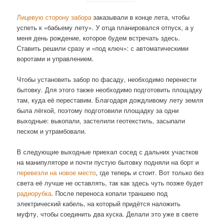
Лицевую сторону забора
заказывали в конце лета, чтобы
успеть к «бабьему лету». У отца планировался отпуск, а у
меня день рождение, которое будем встречать здесь.
Ставить решили сразу и «под ключ»: с автоматическими
воротами и управлением.
Чтобы установить забор по фасаду, необходимо перенести
бытовку. Для этого также необходимо подготовить площадку
там, куда её переставим. Благодаря дождливому лету земля
была лёгкой, поэтому подготовили площадку за одни
выходные: выкопали, застелили геотекстиль, засыпали
песком и утрамбовали.
В следующие выходные приехал сосед с дальних участков
на манипуляторе и почти пустую бытовку подняли на борт и
перевезли на новое место
, где теперь и стоит. Вот только без
света её лучше не оставлять, так как здесь чуть позже будет
радиорубка
. После переноса копали траншею под
электрический кабель, на который придётся наложить
муфту, чтобы соединить два куска. Делали это уже в свете