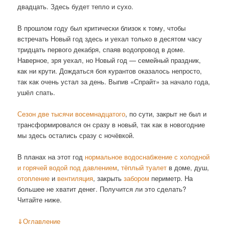
двадцать. Здесь будет тепло и сухо.
В прошлом году был критически близок к тому, чтобы
встречать Новый год здесь и уехал только в десятом часу
тридцать первого декабря, спаяв водопровод в доме.
Наверное, зря уехал, но Новый год — семейный праздник,
как ни крути. Дождаться боя курантов оказалось непросто,
так как очень устал за день. Выпив «Спрайт» за начало года,
ушёл спать.
Сезон две тысячи восемнадцатого
, по сути, закрыт не был и
трансформировался он сразу в новый, так как в новогодние
мы здесь остались сразу с ночёвкой.
В планах на этот год
нормальное водоснабжение с холодной
и горячей водой под давлением
,
тёплый туалет
в доме, душ,
отопление
и
вентиляция
, закрыть
забором
периметр. На
большее не хватит денег. Получится ли это сделать?
Читайте ниже.
⇓
Оглавление