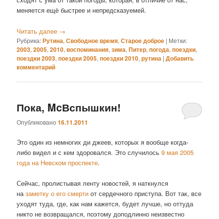
меняется ещё быстрее и непредсказуемей.
Читать далее
→
Рубрика:
Рутина
,
Свободное время
,
Старое доброе
|
Метки:
2003
,
2005
,
2010
,
воспоминания
,
зима
,
Питер
,
погода
,
поездки
,
поездки 2003
,
поездки 2005
,
поездки 2010
,
рутина
|
Добавить
комментарий
Пока, McВспышкин!
Опубликовано
16.11.2011
Это один из немногих ди джеев, которых я вообще когда-
либо видел и с кем здоровался. Это случилось
9 мая 2005
года на Невском проспекте
.
Сейчас, пролистывая ленту новостей, я наткнулся
на
заметку о его смерти
от сердечного приступа. Вот так, все
уходят туда, где, как нам кажется, будет лучше, но оттуда
никто не возвращался, поэтому доподлинно неизвестно