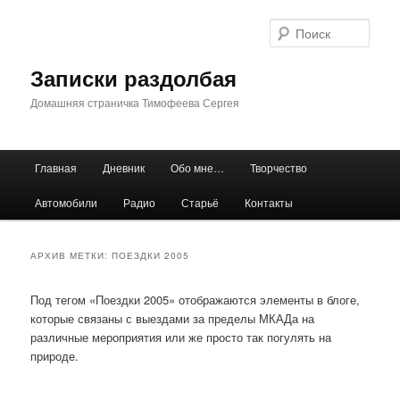
Перейти
Перейти
к
к
Поис
основному
дополнительному
содержимому
содержимому
Записки раздолбая
Домашняя страничка Тимофеева Сергея
Главное
Главная
Дневник
Обо мне…
Творчество
меню
Автомобили
Радио
Старьё
Контакты
АРХИВ МЕТКИ:
ПОЕЗДКИ 2005
Под тегом «Поездки 2005» отображаются элементы в блоге,
которые связаны с выездами за пределы МКАДа на
различные мероприятия или же просто так погулять на
природе.