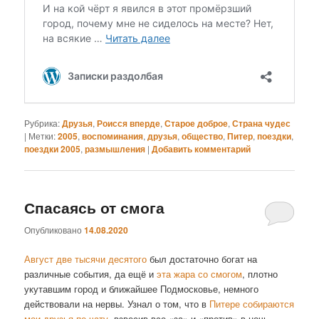
Рубрика:
Друзья
,
Роисся вперде
,
Старое доброе
,
Страна чудес
|
Метки:
2005
,
воспоминания
,
друзья
,
общество
,
Питер
,
поездки
,
поездки 2005
,
размышления
|
Добавить комментарий
Спасаясь от смога
Опубликовано
14.08.2020
Август две тысячи десятого
был достаточно богат на
различные события, да ещё и
эта жара со смогом
, плотно
укутавшим город и ближайшее Подмосковье, немного
действовали на нервы. Узнал о том, что в
Питере собираются
мои друзья по чату
, взвесив все «за» и «против» в ночь