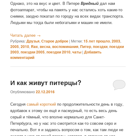
Однако, это на вкус и цвет. В Питере
Вредный
дал нам
фотоаппарат, чтобы на память у нас остались хоть какие-то
снимки, заодно покатал по городу на всех видах транспорта.
Людьми мы тогда были небогатыми и машин не имели.
Читать далее
→
Рубрика:
Друзья
,
Старое доброе
|
Метки:
15 лет прошло
,
2003
,
2005
,
2010
,
Rax
,
весна
,
воспоминания
,
Питер
,
поездки
,
поездки
2003
,
поездки 2005
,
поездки 2010
,
чаты
|
Добавить
комментарий
И как живут питерцы?
Опубликовано
22.12.2016
Сегодня
самый короткий
по продолжительности день в году,
вдобавок к этому он ещё и пасмурный, то есть весь день
серый и тёмный, что вполне нормально для Санкт-
Петербурга, но у нас это смотрится как-то совсем серо и
печально. Вот я и задаюсь вопросом о том, как там люди не
сходят с ума от такой погоды, которая, в отличие от нас,