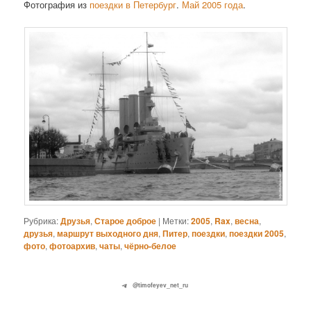
Фотография из
поездки в Петербург
.
Май 2005 года
.
Рубрика:
Друзья
,
Старое доброе
|
Метки:
2005
,
Rax
,
весна
,
друзья
,
маршрут выходного дня
,
Питер
,
поездки
,
поездки 2005
,
фото
,
фотоархив
,
чаты
,
чёрно-белое
@timofeyev_net_ru