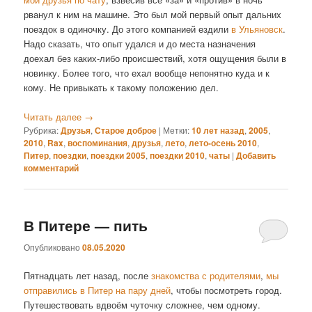
рванул к ним на машине. Это был мой первый опыт дальних
поездок в одиночку. До этого компанией ездили
в Ульяновск
.
Надо сказать, что опыт удался и до места назначения
доехал без каких-либо происшествий, хотя ощущения были в
новинку. Более того, что ехал вообще непонятно куда и к
кому. Не привыкать к такому положению дел.
Читать далее
→
Рубрика:
Друзья
,
Старое доброе
|
Метки:
10 лет назад
,
2005
,
2010
,
Rax
,
воспоминания
,
друзья
,
лето
,
лето-осень 2010
,
Питер
,
поездки
,
поездки 2005
,
поездки 2010
,
чаты
|
Добавить
комментарий
В Питере — пить
Опубликовано
08.05.2020
Пятнадцать лет назад, после
знакомства с родителями
,
мы
отправились в Питер на пару дней
, чтобы посмотреть город.
Путешествовать вдвоём чуточку сложнее, чем одному.