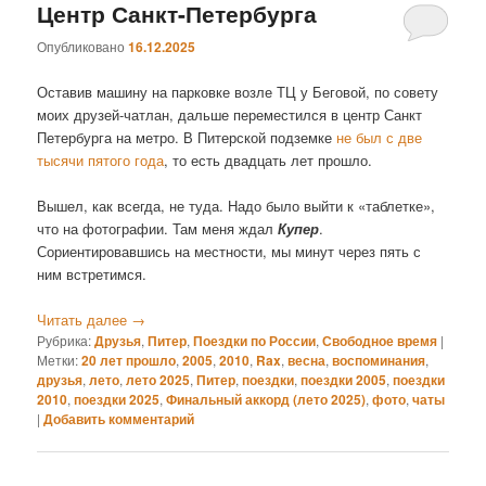
Центр Санкт-Петербурга
Опубликовано
16.12.2025
Оставив машину на парковке возле ТЦ у Беговой, по совету
моих друзей-чатлан, дальше переместился в центр Санкт
Петербурга на метро. В Питерской подземке
не был с две
тысячи пятого года
, то есть двадцать лет прошло.
Вышел, как всегда, не туда. Надо было выйти к «таблетке»,
что на фотографии. Там меня ждал
Купер
.
Сориентировавшись на местности, мы минут через пять с
ним встретимся.
Читать далее
→
Рубрика:
Друзья
,
Питер
,
Поездки по России
,
Свободное время
|
Метки:
20 лет прошло
,
2005
,
2010
,
Rax
,
весна
,
воспоминания
,
друзья
,
лето
,
лето 2025
,
Питер
,
поездки
,
поездки 2005
,
поездки
2010
,
поездки 2025
,
Финальный аккорд (лето 2025)
,
фото
,
чаты
|
Добавить комментарий