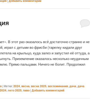
тация
|
Добавить комментарий
ция
ает». В этот раз оказалось всё достаточно странно и не
й, играл с детьми во фрисби (тарелку кидали друг
алетела на крыльцо, куда залез и запустил её оттуда, а
рыгнуть. Приземление оказалось несколько неудачным
землю. Прямо пальцами. Ничего не болит. Продолжил
я
|
Метки:
2024
,
весна
,
весна 2025
,
воспоминания
,
дача
,
дача
 2024
,
лето 2025
,
пиво
|
Добавить комментарий