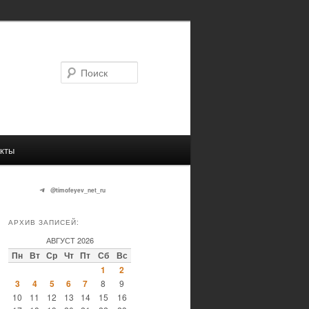
Поиск
кты
@timofeyev_net_ru
АРХИВ ЗАПИСЕЙ:
АВГУСТ 2026
Пн
Вт
Ср
Чт
Пт
Сб
Вс
1
2
3
4
5
6
7
8
9
10
11
12
13
14
15
16