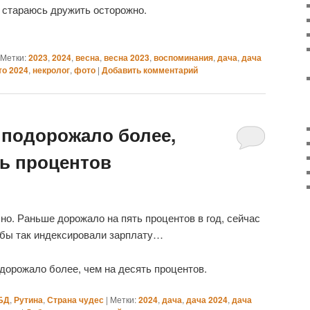
м стараюсь дружить осторожно.
Метки:
2023
,
2024
,
весна
,
весна 2023
,
воспоминания
,
дача
,
дача
то 2024
,
некролог
,
фото
|
Добавить комментарий
 подорожало более,
ть процентов
чно. Раньше дорожало на пять процентов в год, сейчас
 бы так индексировали зарплату…
дорожало более, чем на десять процентов.
БД
,
Рутина
,
Страна чудес
|
Метки:
2024
,
дача
,
дача 2024
,
дача