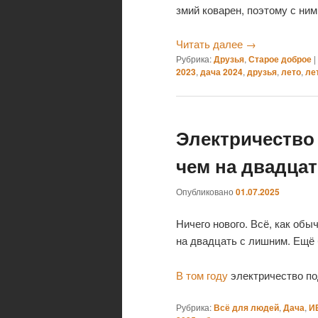
змий коварен, поэтому с ни
Читать далее
→
Рубрика:
Друзья
,
Старое доброе
|
2023
,
дача 2024
,
друзья
,
лето
,
ле
Электричество
чем на двадца
Опубликовано
01.07.2025
Ничего нового. Всё, как обы
на двадцать с лишним. Ещё
В том году
электричество по
Рубрика:
Всё для людей
,
Дача
,
И