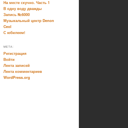
На месте скучно. Часть 1
В одну воду дважды
Запись №6000
Музыкальный центр Denon
Ceol
С юбилеем!
МЕТА:
Регистрация
Войти
Лента записей
Лента комментариев
WordPress.org