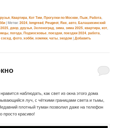
рузья
,
Квартира
,
Кот Тим
,
Прогулки по Москве
,
Пыж
,
Работа
,
бби
|
Метки:
2024
,
longread
,
Peugeot
,
Rax
,
авто
,
Балашихинский
 2025
,
двор
,
друзья
,
Зеленоград
,
зима
,
зима 2025
,
квартира
,
кот
,
омцы
,
погода
,
Подмосковье
,
поездки
,
поездки 2024
,
работа
,
,
сосед
,
фото
,
хобби
,
хомяки
,
чаты
,
экодом
|
Добавить
окно
 нравится наблюдать, как свет из окна этого дома
крывающийся луч, с чёткими границами света и тьмы,
Недавний плотный туман позволил даже на телефон
о просто красиво!