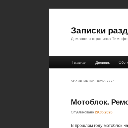
Перейти
Перейти
к
к
основному
дополнительному
Записки раз
содержимому
содержимому
Домашняя страничка Тимофе
Главное
Главная
Дневник
Обо 
меню
АРХИВ МЕТКИ:
ДАЧА 2024
Мотоблок. Рем
Опубликовано
29.05.2026
В прошлом году мотоблок на