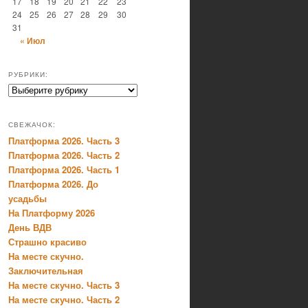
17
18
19
20
21
22
23
24
25
26
27
28
29
30
31
« Июл
РУБРИКИ:
Рубрики:
СВЕЖАЧОК:
Платформа 2026. Часть 3
Платформа 2026. Часть 2
Платформа 2026. Часть 1
Платформа 2026. До
усадьбы
На Платформу 2026
День ВДВ
Страшно красиво
На месте скучно.
Заключительная
На месте скучно. Часть 3
На месте скучно. Часть 2