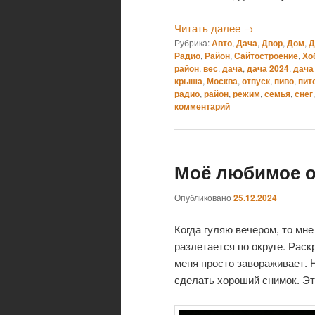
Читать далее
→
Рубрика:
Авто
,
Дача
,
Двор
,
Дом
,
Д
Радио
,
Район
,
Сайтостроение
,
Хо
район
,
вес
,
дача
,
дача 2024
,
дача
крыша
,
Москва
,
отпуск
,
пиво
,
пит
радио
,
район
,
режим
,
семья
,
снег
комментарий
Моё любимое 
Опубликовано
25.12.2024
Когда гуляю вечером, то мне
разлетается по округе. Рас
меня просто завораживает. 
сделать хороший снимок. Эт