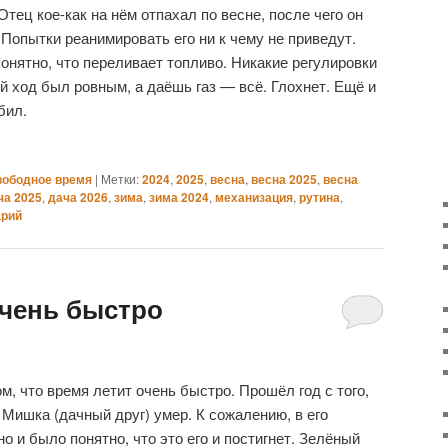
тец кое-как на нём отпахал по весне, после чего он
 Попытки реанимировать его ни к чему не приведут.
онятно, что переливает топливо. Никакие регулировки
й ход был ровным, а даёшь газ — всё. Глохнет. Ещё и
бил.
вободное время
|
Метки:
2024
,
2025
,
весна
,
весна 2025
,
весна
ча 2025
,
дача 2026
,
зима
,
зима 2024
,
механизация
,
рутина
,
арий
очень быстро
, что время летит очень быстро. Прошёл год с того,
 Мишка (дачный друг) умер. К сожалению, в его
о и было понятно, что это его и постигнет. Зелёный