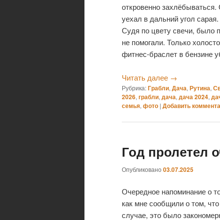
откровенно захлёбываться. О
уехал в дальний угол сарая.
Судя по цвету свечи, было п
не помогали. Только холосто
фитнес-браслет в бензине у
Читать далее
→
Рубрика:
Грабли
,
Дача
,
Рутина
,
С
2026
,
грабли
,
дача
,
дача 2024
,
да
семья
,
фото
|
Добавить коммент
Год пролетел 
Опубликовано
03.07.2025
Очередное напоминание о том
как мне сообщили о том, что
случае, это было закономерн