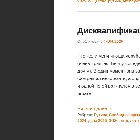
2025
,
общество
,
рутина
,
эксплуа
Дисквалифика
Опубликовано
14.06.2025
Что же, и меня иногда «сруб
очень приятно. Был у соседе
другу). В один момент она з
сам решил не слезать, а сп
и одной ногой воткнулся в 
играть.
Читать далее
→
Рубрика:
Рутина
,
Свободное врем
2024
,
дача 2025
,
ЗОЖ
,
лето
,
лето