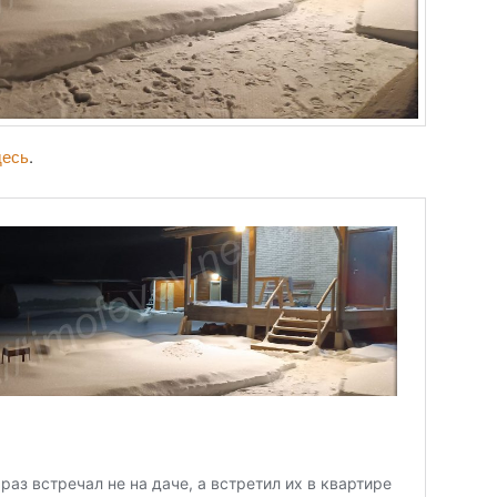
десь
.