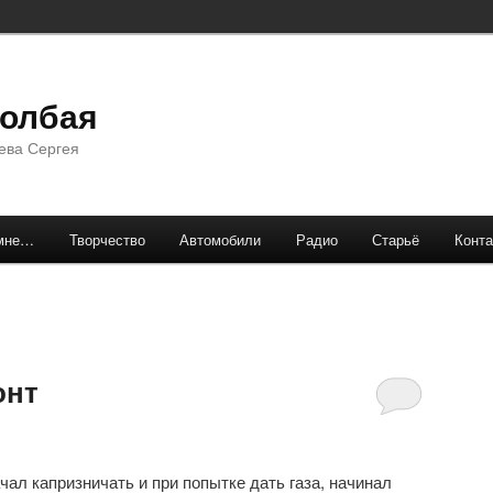
долбая
ева Сергея
мне…
Творчество
Автомобили
Радио
Старьё
Конта
онт
чал капризничать и при попытке дать газа, начинал