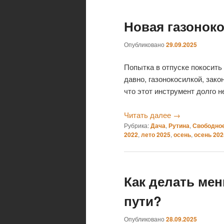
Новая газонок
Опубликовано
29.09.2025
Попытка в отпуске покосить
давно, газонокосилкой, зако
что этот инструмент долго н
Читать далее
→
Рубрика:
Дача
,
Рутина
,
Свободно
2022
,
лето 2025
,
осень
,
осень 202
Как делать ме
пути?
Опубликовано
28.09.2025