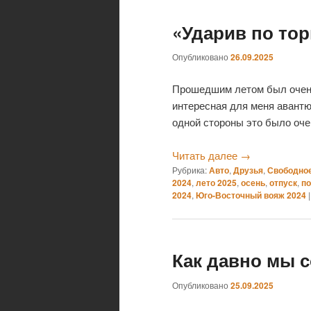
«Ударив по то
Опубликовано
26.09.2025
Прошедшим летом был очень
интересная для меня авантю
одной стороны это было оч
Читать далее
→
Рубрика:
Авто
,
Друзья
,
Свободно
2024
,
лето 2025
,
осень
,
отпуск
,
по
2024
,
Юго-Восточный вояж 2024
Как давно мы 
Опубликовано
25.09.2025