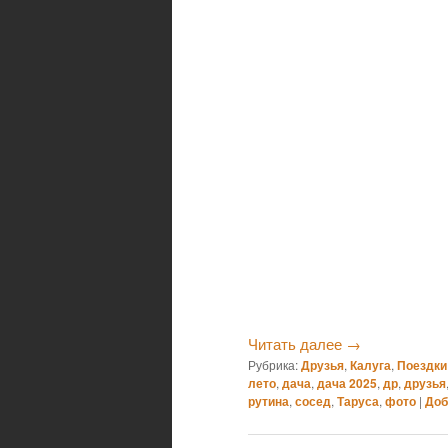
Читать далее
→
Рубрика:
Друзья
,
Калуга
,
Поездки
лето
,
дача
,
дача 2025
,
др
,
друзья
рутина
,
сосед
,
Таруса
,
фото
|
Доб