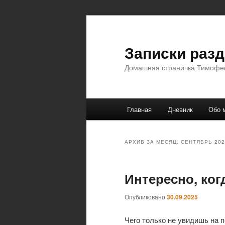
Перейти
Перейти
к
к
основному
дополнительному
Записки раз
содержимому
содержимому
Домашняя страничка Тимофе
Главное
Главная
Дневник
Обо 
меню
АРХИВ ЗА МЕСЯЦ:
СЕНТЯБРЬ 202
Интересно, ко
Опубликовано
30.09.2025
Чего только не увидишь на