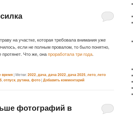
осилка
 траву на участке, которая требовала внимания уже
нчилось, если не полным провалом, то было понятно,
е протянет. Что же, она
проработала три года
.
е время
|
Метки:
2022
,
дача
,
дача 2022
,
дача 2025
,
лето
,
лето
5
,
отпуск
,
рутина
,
фото
|
Добавить комментарий
ньше фотографий в