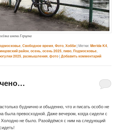
осёлка имени Герцена
одмосковье
,
Свободное время
,
Фото
,
Хобби
|
Метки:
Merida K4
,
инцовский район
,
осень
,
осень 2025
,
пиво
,
Подмосковье
,
рогулки 2025
,
размышления
,
фото
|
Добавить комментарий
ечено…
астолько буднично и обыденно, что и писать особо не
Она была превосходной. Даже вечером, когда сидели с
. Холодно не было. Разойдёмся с ним на следующий
сидеть!