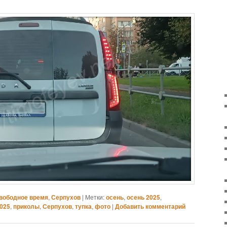
вободное время
,
Серпухов
|
Метки:
осень
,
осень 2025
,
2025
,
приколы
,
Серпухов
,
тупка
,
фото
|
Добавить комментарий