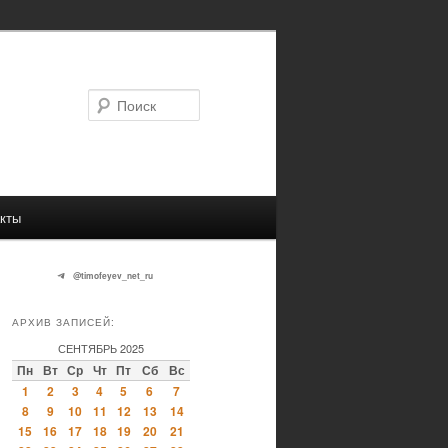
Поиск
кты
@timofeyev_net_ru
АРХИВ ЗАПИСЕЙ:
СЕНТЯБРЬ 2025
Пн
Вт
Ср
Чт
Пт
Сб
Вс
1
2
3
4
5
6
7
8
9
10
11
12
13
14
15
16
17
18
19
20
21