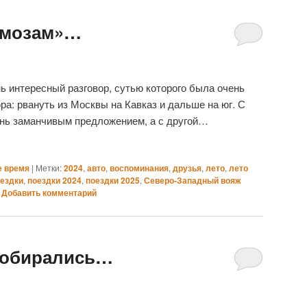
рмозам»…
 интересный разговор, сутью которого была очень
ра: рвануть из Москвы на Кавказ и дальше на юг. С
ень заманчивым предложением, а с другой…
е время
|
Метки:
2024
,
авто
,
воспоминания
,
друзья
,
лето
,
лето
ездки
,
поездки 2024
,
поездки 2025
,
Северо-Западный вояж
|
Добавить комментарий
собирались…