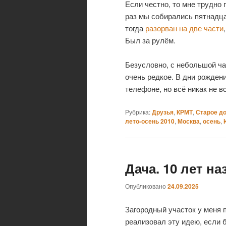
Если честно, то мне трудно 
раз мы собирались пятнадца
тогда
разорван на две части
Был за рулём.
Безусловно, с небольшой ч
очень редкое. В дни рождени
телефоне, но всё никак не в
Рубрика:
Друзья
,
КРМТ
,
Старое д
лето-осень 2010
,
Москва
,
осень
,
Дача. 10 лет на
Опубликовано
24.09.2025
Загородный участок у меня 
реализовал эту идею, если 