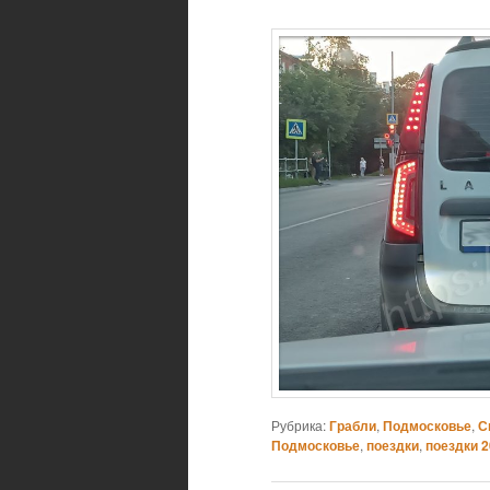
Рубрика:
Грабли
,
Подмосковье
,
С
Подмосковье
,
поездки
,
поездки 