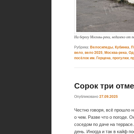
На берегу Москвы-реки, недалеко от п
Рубрика:
Велосипеды
,
Кубинка
,
П
вело
,
вело 2025
,
Москва-река
,
Од
посёлок им. Герцена
,
прогулки
,
п
Сорок три отм
Опубликовано
27.09.2025
Честно говоря, всё прошло н
о чем. Разве что о погоде. 
соседом по даче на террасе
день. Иногда и так в кайф по