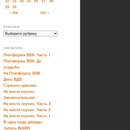
22
23
24
25
26
27
28
29
30
« Авг
Окт »
РУБРИКИ:
Рубрики:
СВЕЖАЧОК:
Платформа 2026. Часть 1
Платформа 2026. До
усадьбы
На Платформу 2026
День ВДВ
Страшно красиво
На месте скучно.
Заключительная
На месте скучно. Часть 3
На месте скучно. Часть 2
На месте скучно. Часть 1
В одну воду дважды
Запись №6000