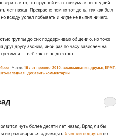
поверить в то, что группой из техникума в последний
ть лет назад. Прекрасно помню тот день, так как был
, но всюду успел побывать и нигде не выпил ничего.
астью группы до сих поддерживаю общению, но тоже
я друг другу звоним, иной раз по часу зависаем на
стретимся — всё как-то не до этого.
оброе
|
Метки:
15 лет прошло
,
2010
,
воспоминания
,
друзья
,
КРМТ
,
Юго-Западная
|
Добавить комментарий
зад
появится чуть более десяти лет назад. Вряд ли бы
бы не разговорился однажды с
бывшей подругой
по