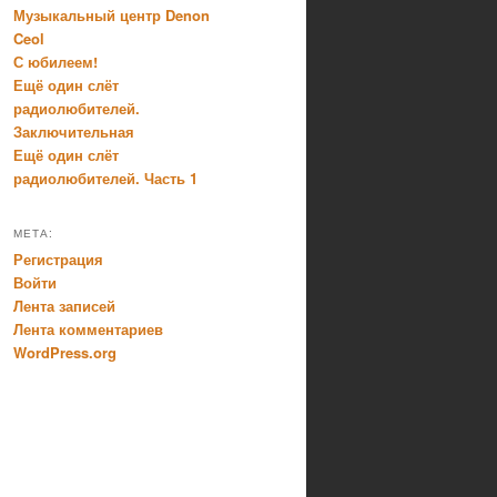
Музыкальный центр Denon
Ceol
С юбилеем!
Ещё один слёт
радиолюбителей.
Заключительная
Ещё один слёт
радиолюбителей. Часть 1
МЕТА:
Регистрация
Войти
Лента записей
Лента комментариев
WordPress.org