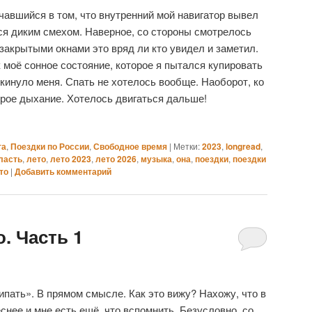
чавшийся в том, что внутренний мой навигатор вывел
ся диким смехом. Наверное, со стороны смотрелось
закрытыми окнами это вряд ли кто увидел и заметил.
к моё сонное состояние, которое я пытался купировать
кинуло меня. Спать не хотелось вообще. Наоборот, ко
орое дыхание. Хотелось двигаться дальше!
га
,
Поездки по России
,
Свободное время
|
Метки:
2023
,
longread
,
ласть
,
лето
,
лето 2023
,
лето 2026
,
музыка
,
она
,
поездки
,
поездки
то
|
Добавить комментарий
. Часть 1
ипать». В прямом смысле. Как это вижу? Нахожу, что в
снее и мне есть ещё, что вспомнить. Безусловно, со