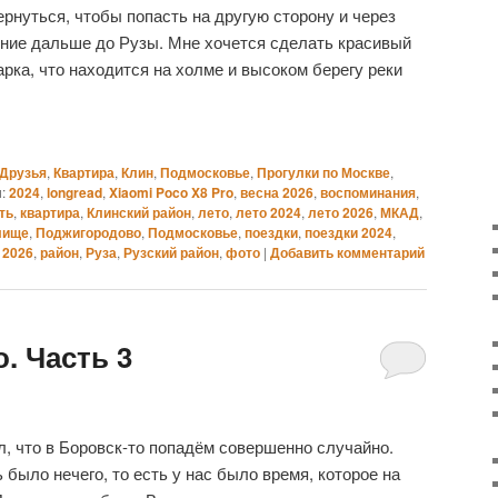
ернуться, чтобы попасть на другую сторону и через
ние дальше до Рузы. Мне хочется сделать красивый
парка, что находится на холме и высоком берегу реки
Друзья
,
Квартира
,
Клин
,
Подмосковье
,
Прогулки по Москве
,
:
2024
,
longread
,
Xiaomi Poco X8 Pro
,
весна 2026
,
воспоминания
,
ть
,
квартира
,
Клинский район
,
лето
,
лето 2024
,
лето 2026
,
МКАД
,
лище
,
Поджигородово
,
Подмосковье
,
поездки
,
поездки 2024
,
 2026
,
район
,
Руза
,
Рузский район
,
фото
|
Добавить комментарий
. Часть 3
л, что в Боровск-то попадём совершенно случайно.
было нечего, то есть у нас было время, которое на