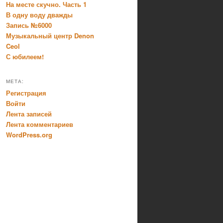
На месте скучно. Часть 1
В одну воду дважды
Запись №6000
Музыкальный центр Denon
Ceol
С юбилеем!
МЕТА:
Регистрация
Войти
Лента записей
Лента комментариев
WordPress.org