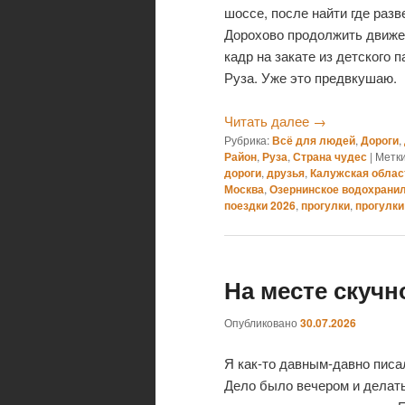
шоссе, после найти где разв
Дорохово продолжить движе
кадр на закате из детского 
Руза. Уже это предвкушаю.
Читать далее
→
Рубрика:
Всё для людей
,
Дороги
,
Район
,
Руза
,
Страна чудес
|
Метки
дороги
,
друзья
,
Калужская облас
Москва
,
Озернинское водохрани
поездки 2026
,
прогулки
,
прогулки
На месте скучно
Опубликовано
30.07.2026
Я как-то давным-давно писа
Дело было вечером и делать 