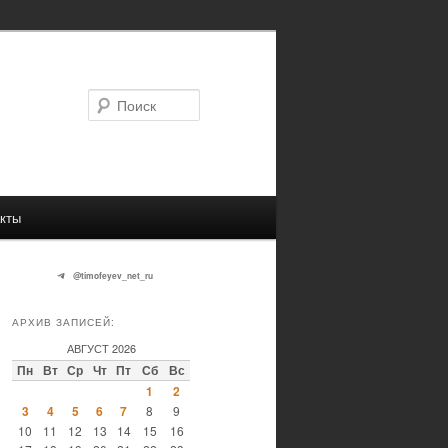
Поиск
кты
@timofeyev_net_ru
АРХИВ ЗАПИСЕЙ:
АВГУСТ 2026
Пн
Вт
Ср
Чт
Пт
Сб
Вс
1
2
3
4
5
6
7
8
9
10
11
12
13
14
15
16