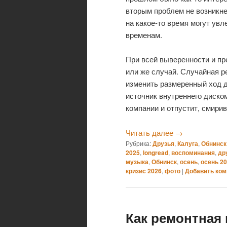
вторым проблем не возникнет
на какое-то время могут увл
временам.
При всей выверенности и пр
или же случай. Случайная р
изменить размеренный ход дн
источник внутреннего диском
компании и отпустит, смири
Читать далее
→
Рубрика:
Друзья
,
Калуга
,
Обнинск
2025
,
longread
,
воспоминания
,
др
музыка
,
Обнинск
,
осень
,
осень 2
кризис 2026
,
фото
|
Добавить ко
Как ремонтная 