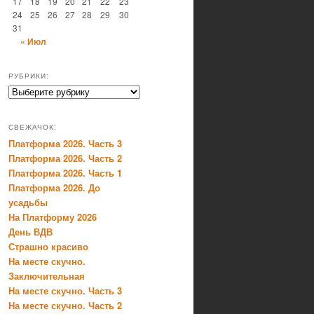
17
18
19
20
21
22
23
24
25
26
27
28
29
30
31
« Июл
РУБРИКИ:
Рубрики:
СВЕЖАЧОК:
Платформа 2026. Часть 3
Платформа 2026. Часть 2
Платформа 2026. Часть 1
Платформа 2026. До
усадьбы
На Платформу 2026
День ВДВ
Страшно красиво
На месте скучно.
Заключительная
На месте скучно. Часть 3
На месте скучно. Часть 2