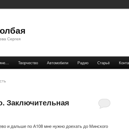
долбая
ева Сергея
мне…
Творчество
Автомобили
Радио
Старьё
Конта
СТЬ
о. Заключительная
ево и дальше по А108 мне нужно доехать до Минского