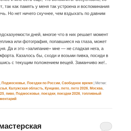
, так как память у меня так устроена и воспоминания
ечь. Но нет ничего скучнее, чем вздыхать по давним
едсказуемости дней, многое что в них решает момент
еплика или фотография, попавшиеся на глаза, может
я. Да и это «залипание» мне — не сладкая нега, а
форта. Казалось бы, сходи и возьми пивка, посиди в
вшись с текущим положением вещей. Заманчиво же!..
,
Подмосковье
,
Поездки по России
,
Свободное время
|
Метки:
узья
,
Калужская область
,
Кунцево
,
лето
,
лето 2026
,
Москва
,
025
,
пиво
,
Подмосковье
,
поездки
,
поездки 2026
,
топливный
мментарий
мастерская