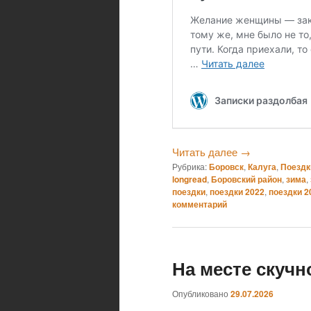
Читать далее
→
Рубрика:
Боровск
,
Калуга
,
Поездк
longread
,
Боровский район
,
зима
,
поездки
,
поездки 2022
,
поездки 2
комментарий
На месте скучно
Опубликовано
29.07.2026