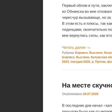
Первый облом в пути, заклю
из Обнинска во мне отозвал
чересчур вызывающе, но за 
В этом есть и плюсы, так ка
леденцами, окончательно по
мне вернулись силы, как вт
Читать далее
→
Рубрика:
Боровск
,
Высокое
,
Калу
Боровск
,
Высокое
,
Калужская об
2023
,
поездки 2026
,
р. Протва
,
фо
На месте скучно
Опубликовано
28.07.2026
В последние дни начал «зал
прошлом было как-то интере