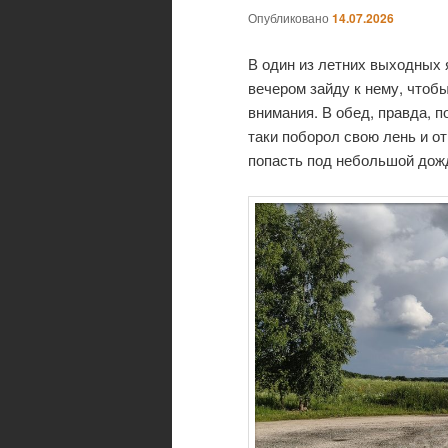
Опубликовано
14.07.2026
В один из летних выходных я
вечером зайду к нему, чтоб
внимания. В обед, правда, п
таки поборол свою лень и о
попасть под небольшой дожд