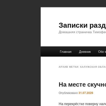
Перейти
Перейти
к
к
основному
дополнительному
Записки раз
содержимому
содержимому
Домашняя страничка Тимофе
Главное
Главная
Дневник
Обо 
меню
АРХИВ МЕТКИ:
КАЛУЖСКАЯ ОБЛА
На месте скучн
Опубликовано
31.07.2026
На перекрёстке поверну нал