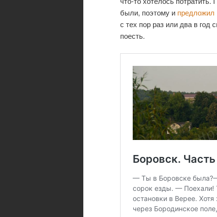
что-то хотелось потратить. 
были, поэтому и
предложил 
с тех пор раз или два в год
поесть.