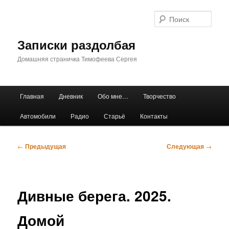
Перейти
к
Поис
основному
содержимому
Записки раздолбая
Домашняя страничка Тимофеева Сергея
Главное
Главная
Дневник
Обо мне…
Творчество
меню
Автомобили
Радио
Старьё
Контакты
Навигация
←
Предыдущая
Следующая
→
по
записям
Дивные берега. 2025.
Домой