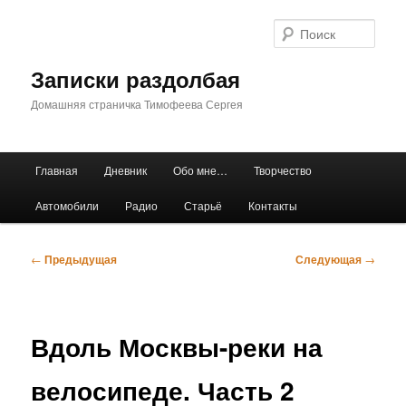
Перейти
к
Поис
основному
содержимому
Записки раздолбая
Домашняя страничка Тимофеева Сергея
Главное
Главная
Дневник
Обо мне…
Творчество
меню
Автомобили
Радио
Старьё
Контакты
Навигация
←
Предыдущая
Следующая
→
по
записям
Вдоль Москвы-реки на
велосипеде. Часть 2