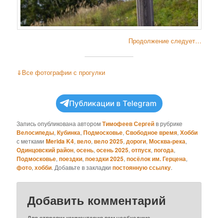
Продолжение следует…
⇓
Все фотографии с прогулки
Публикации в Telegram
Запись опубликована автором
Тимофеев Сергей
в рубрике
Велосипеды
,
Кубинка
,
Подмосковье
,
Свободное время
,
Хобби
с метками
Merida K4
,
вело
,
вело 2025
,
дороги
,
Москва-река
,
Одинцовский район
,
осень
,
осень 2025
,
отпуск
,
погода
,
Подмосковье
,
поездки
,
поездки 2025
,
посёлок им. Герцена
,
фото
,
хобби
. Добавьте в закладки
постоянную ссылку
.
Добавить комментарий
Для отправки комментария вам необходимо