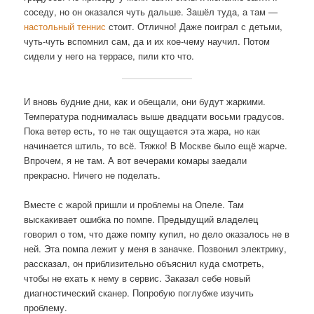
соседу, но он оказался чуть дальше. Зашёл туда, а там —
настольный теннис
стоит. Отлично! Даже поиграл с детьми,
чуть-чуть вспомнил сам, да и их кое-чему научил. Потом
сидели у него на террасе, пили кто что.
И вновь будние дни, как и обещали, они будут жаркими.
Температура поднималась выше двадцати восьми градусов.
Пока ветер есть, то не так ощущается эта жара, но как
начинается штиль, то всё. Тяжко! В Москве было ещё жарче.
Впрочем, я не там. А вот вечерами комары заедали
прекрасно. Ничего не поделать.
Вместе с жарой пришли и проблемы на Опеле. Там
выскакивает ошибка по помпе. Предыдущий владелец
говорил о том, что даже помпу купил, но дело оказалось не в
ней. Эта помпа лежит у меня в заначке. Позвонил электрику,
рассказал, он приблизительно объяснил куда смотреть,
чтобы не ехать к нему в сервис. Заказал себе новый
диагностический сканер. Попробую поглубже изучить
проблему.