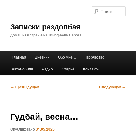
Перейти
к
Поис
основному
содержимому
Записки раздолбая
Домашняя страничка Тимофеева Сергея
Главное
Главная
Дневник
Обо мне…
Творчество
меню
Автомобили
Радио
Старьё
Контакты
Навигация
←
Предыдущая
Следующая
→
по
записям
Гудбай, весна…
Опубликовано
31.05.2026