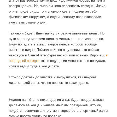
В этот раз вообще как-то дошли до нужной нормы, на чём и
распрощались. Не было смысла перебирать сегодня. Иначе
опять придётся долго и упорно худеть, подвергая себя
физическим нагрузкам, а ещё и непогоду прогнозировали
уже с завтрашнего дня.
Так оно и будет. Днём начнутся резкие ливневые залпы. По
пути за город местами лило, а местами — светило солнце.
Буду попадать в аквапланирование, в котором вообще
ничего не видно. Поймал себя на ощущении, что сейчас
нахожусь в Санкт-Петербурге весной или осенью. Впрочем,
в
последней поездке
такое ощущение меня тоже не покидало,
хотя и ездил туда в конце лета.
Стоило доехать до участка и выгрузиться, как накроет
ливень такой силы, что не припомню таких давно.
Неделя начнётся с похолодания и так будет продолжаться
до самого её конца и начала майских праздников. Что же,
придётся вспомнить, что у меня здесь есть спортивный зал и
можно просто гулять по посёлку.