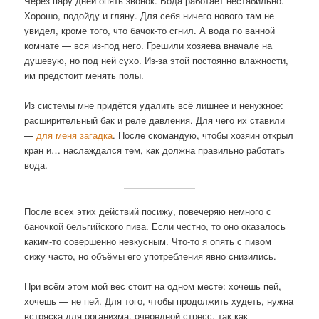
Через пару дней опять звонок. Вода работает нестабильно.
Хорошо, подойду и гляну. Для себя ничего нового там не
увидел, кроме того, что бачок-то сгнил. А вода по ванной
комнате — вся из-под него. Грешили хозяева вначале на
душевую, но под ней сухо. Из-за этой постоянно влажности,
им предстоит менять полы.
Из системы мне придётся удалить всё лишнее и ненужное:
расширительный бак и реле давления. Для чего их ставили
—
для меня загадка
. После скомандую, чтобы хозяин открыл
кран и… наслаждался тем, как должна правильно работать
вода.
После всех этих действий посижу, повечеряю немного с
баночкой бельгийского пива. Если честно, то оно оказалось
каким-то совершенно невкусным. Что-то я опять с пивом
сижу часто, но объёмы его употребления явно снизились.
При всём этом мой вес стоит на одном месте: хочешь пей,
хочешь — не пей. Для того, чтобы продолжить худеть, нужна
встряска для организма, очередной стресс, так как