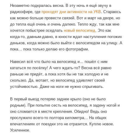
Незаметно подкралась весна. В эту ночь я ещё звучу в
радиоэфире, где
проходят дни активности на УКВ
. Стараюсь
как можно больше провести связей. Вот и март на дворе, но
до тепла ещё очень и очень далеко. Тепло жду, так как мне
хочется побыстрее оседлать
новый велосипед
. Это как
когда-то, давным-давно, в юности ждал наступления погожих
деньков, когда можно было выйти с велосипедом на улицу. А
пока… пока только делаю его фотографии.
Навесил всё что было на велосипед и… пошёл с ним
кататься по посёлку! А чего ждать-то? Весна всё равно
раньше не придёт, а пока хотя бы не так холодно и не
скользко. Да, мотает, но велосипед удивляет своей
устойчивостью. Даже на ноги не нужно спрыгивать.
В первый выезд потеряю заднее крыло (оно не было
родным). При попытке сесть на велосипед, я задену ногой и
оно сломается в месте крепления. Обидно! Ведь оно
прослужило всего-то полтора километра… На общих
впечатлениях от поездки это не отразится. Куплю новое.
Усиленное.