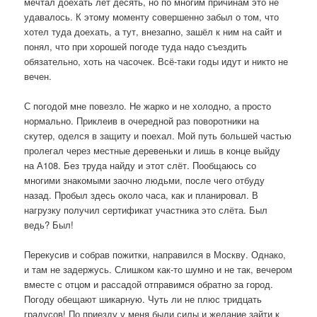
мечтал доехать лет десять, но по многим причинам это не
удавалось. К этому моменту совершенно забыл о том, что
хотел туда доехать, а тут, внезапно, зашёл к ним на сайт и
понял, что при хорошей погоде туда надо съездить
обязательно, хоть на часочек. Всё-таки годы идут и никто не
вечен.
С погодой мне повезло. Не жарко и не холодно, а просто
нормально. Приклеив в очередной раз поворотники на
скутер, оделся в защиту и поехал. Мой путь большей частью
пролегал через местные деревеньки и лишь в конце выйду
на А108. Без труда найду и этот слёт. Пообщаюсь со
многими знакомыми заочно людьми, после чего отбуду
назад. Пробыл здесь около часа, как и планировал. В
нагрузку получил сертификат участника это слёта. Был
ведь? Был!
Перекусив и собрав пожитки, направился в Москву. Однако,
и там не задержусь. Слишком как-то шумно и не так, вечером
вместе с отцом и рассадой отправимся обратно за город.
Погоду обещают шикарную. Чуть ли не плюс тридцать
градусов! По приезду у меня были силы и желание зайти к