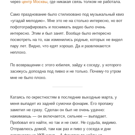
через
центр Москвы
, где никакая связь толком не работала.
Само празднование было стилизовано под музыкальный квиз
«угадай мелодию». Мне это не на столько интересно, но вот
пофотографировать и поснимать видео было очень
интересно. Этим и был занят. Вообще было интересно
посмотреть на то, как изменились родные, которых не видел
пару лет. Видно, что едят хорошо. Да и развлекаются
неплохо.
По возвращении с этого юбилея, зайду к соседу, у которого
засижусь допоздна под пивко и не только. Почему-то утром
мне не было плохо.
Катаясь по окрестностям в последние выходные марта, у
меня выпадет из задней сумочки фонарик. Его пропажу
заметил не сразу. Сделан он был не очень удачно:
нажимаешь — он включается, сильнее — выпадает.
Пробовал его найти, но так и не смог. Не судьба, видимо.
Отправлюсь домой, там как раз и пиво у соседа и дни
активности на УКВ ждут… А фонарик-то найду на