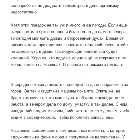
велопробегов по двадцать километров в день организму
недостаточно.
Хотя этих поездок не так уж и много из-за погоды. Если ещё
вчера светило яркое солнце и было тепло до самого вечера,
то сегодня мог быть дождь и откровенный дубак. Время от
времени даже приходилось запускать тепловой насос, чтобы
не замёрзнуть в доме. Последующая неделя вся будет
холодной. Хорошо, что воду на улице ещё не открывал и не
менял колёса на машинах. В спешке нет никакого смысла.
В середине месяца вместе с соседом по даче направимся за
город. Он так и сидит без машины пока что. Опять же, не
будет так скучно, хотя мне скучать обычно и некогда: днём
работа, а вечером дела по дому, участку и так далее. С ним
иногда либо сидим с пивом, либо что-то вместе делаем, либо
ездим в соседнее село, чтобы пополнить запасы еды.
Частенько вспоминаем с ним школьные времена, в которые
сдружились на фоне любви к прогулкам на велосипедах. У