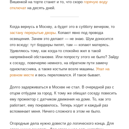
Вишенкой на торте станет и то, что скоро
горячую воду
отключат
на десять дней.
Когда вернусь в Москву, а будет это в субботу вечером, то
застану перерытые дворы
. Копают явно под провода
освещения. Зачем это делают — не знаю. Шум доносится
ото всюду: тут бордюры пилят, там — копают матерясь.
Удивляюсь тому, как когда-то спокойно жил в такой
напряжённой обстановке. Или попросту этого не было? Зайду
к соседу, повечеряю немного, на обратном пути замечу
одноклассника, а также костыли возле машины.
Упал на
ровном месте
и весь переломался. И такое бывает.
Долго задерживаться в Москве не стал. В очередной раз с
отцом отбудем за город. К тому же обещал соседу повесить
ему прожектор с датчиком движения на доме. То, как это
работает, ему понравилось. Теперь ходит и каждый раз
вспоминает меня. Ничего сложного в этом не было.
Огородные дела нужно довести до логического конца. Для