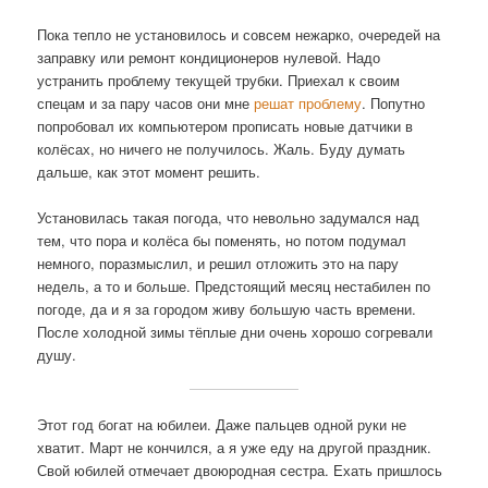
Пока тепло не установилось и совсем нежарко, очередей на
заправку или ремонт кондиционеров нулевой. Надо
устранить проблему текущей трубки. Приехал к своим
спецам и за пару часов они мне
решат проблему
. Попутно
попробовал их компьютером прописать новые датчики в
колёсах, но ничего не получилось. Жаль. Буду думать
дальше, как этот момент решить.
Установилась такая погода, что невольно задумался над
тем, что пора и колёса бы поменять, но потом подумал
немного, поразмыслил, и решил отложить это на пару
недель, а то и больше. Предстоящий месяц нестабилен по
погоде, да и я за городом живу большую часть времени.
После холодной зимы тёплые дни очень хорошо согревали
душу.
Этот год богат на юбилеи. Даже пальцев одной руки не
хватит. Март не кончился, а я уже еду на другой праздник.
Свой юбилей отмечает двоюродная сестра. Ехать пришлось