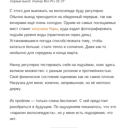
Первый выезд. Outleap Riot Pro SE 29″
С этого дня выезжать на велосипеде буду регулярно.
Обычно выезд приходился на обеденный перерыв, так как
вечерами ещё очень холодно. Одним из самых посещаемых
мест станет
излучина Нары
, куда ездил фотографировать
подъём уровня воды (практически через день).
Установившаяся погода способствовала тому, чтобы
кататься больше: стало тепло и солнечно. Даже как-то
необычно для середины и конца марта.
Начну регулярно тестировать себя на подъёмах, коих здесь
великое множество: с разным уклоном и протяжённостью.
Своё физическое состояние оцениваю как не самое плохое.
Нагрузка для меня, конечно, непривычная, но её неплохо
держу.
Из проблем — только спина беспокоит. С ней предстоит
разобраться в будущем. По ощущениям показалось, что это
«паралич велосипедиста», но у меня есть подозрения, что
нет.