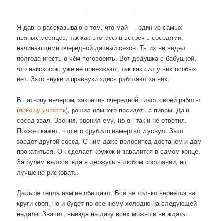
Я давно рассказываю о том, что май — один из самых
пьяных месяцев, так как это месяц встреч с соседями,
начинающими очередной дачный сезон. Ты их не видел
полгода и есть о чём поговорить. Вот дедушка с бабушкой,
что наискосок, уже не приезжают, так как сил у них особых
нет. Зато внуки и правнуки здесь работают за них.
В пятницу вечером, закончив очередной пласт своей работы
(
покошу участок
), решил немного посидеть с пивом. Да и
сосед звал. Звонил, звонил ему, но он так и не ответил.
Позже скажет, что его срубило намертво и уснул. Зато
заедет другой сосед. С ним даже велосипед достанем и дам
прокатиться. Он сделает кружок и завалится в самом конце.
За рулём велосипеда я держусь в любом состоянии, но
лучше не рисковать.
Дальше тепла нам не обещают. Всё не только вернётся на
круги своя, но и будет по-осеннему холодно на следующей
неделе. Значит, выезда на дачу всех можно и не ждать.