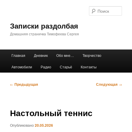
Перейти
к
Поис
основному
содержимому
Записки раздолбая
Домашняя страничка Тимофеева Сергея
Главное
Главная
Дневник
Обо мне…
Творчество
меню
Автомобили
Радио
Старьё
Контакты
Навигация
←
Предыдущая
Следующая
→
по
записям
Настольный теннис
Опубликовано
20.05.2026