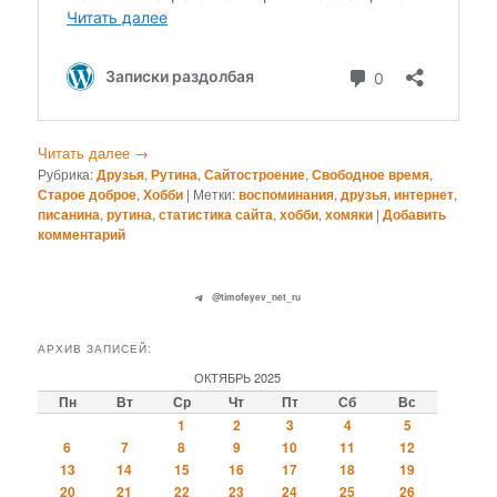
Читать далее
→
Рубрика:
Друзья
,
Рутина
,
Сайтостроение
,
Свободное время
,
Старое доброе
,
Хобби
|
Метки:
воспоминания
,
друзья
,
интернет
,
писанина
,
рутина
,
статистика сайта
,
хобби
,
хомяки
|
Добавить
комментарий
@timofeyev_net_ru
АРХИВ ЗАПИСЕЙ:
ОКТЯБРЬ 2025
Пн
Вт
Ср
Чт
Пт
Сб
Вс
1
2
3
4
5
6
7
8
9
10
11
12
13
14
15
16
17
18
19
20
21
22
23
24
25
26