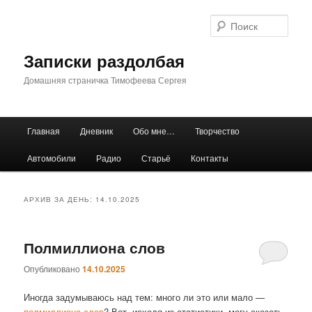
Перейти
Перейти
к
к
Поис
основному
дополнительному
содержимому
содержимому
Записки раздолбая
Домашняя страничка Тимофеева Сергея
Главное
Главная
Дневник
Обо мне…
Творчество
меню
Автомобили
Радио
Старьё
Контакты
АРХИВ ЗА ДЕНЬ:
14.10.2025
Полмиллиона слов
Опубликовано
14.10.2025
Иногда задумываюсь над тем: много ли это или мало —
полмиллиона слов
? Вот, исходя из статистики, могу сказать