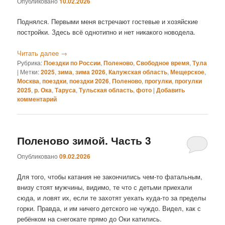
Опубликовано
10.02.2026
Поднялся. Первыми меня встречают гостевые и хозяйские
постройки. Здесь всё однотипно и нет никакого новодела.
Читать далее
→
Рубрика:
Поездки по России
,
Поленово
,
Свободное время
,
Тула
|
Метки:
2025
,
зима
,
зима 2026
,
Калужская область
,
Мещерское
,
Москва
,
поездки
,
поездки 2026
,
Поленово
,
прогулки
,
прогулки
2025
,
р. Ока
,
Таруса
,
Тульская область
,
фото
|
Добавить
комментарий
Поленово зимой. Часть 3
Опубликовано
09.02.2026
Для того, чтобы катания не закончились чем-то фатальным,
внизу стоят мужчины, видимо, те что с детьми приехали
сюда, и ловят их, если те захотят уехать куда-то за пределы
горки. Правда, и им ничего детского не чуждо. Видел, как с
ребёнком на снегокате прямо до Оки катились.