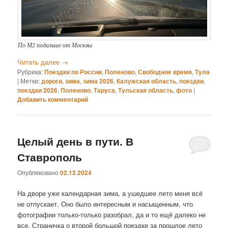
По М2 подальше от Москвы
Читать далее
→
Рубрика:
Поездки по России
,
Поленово
,
Свободное время
,
Тула
|
Метки:
дороги
,
зима
,
зима 2026
,
Калужская область
,
поездки
,
поездки 2026
,
Поленово
,
Таруса
,
Тульская область
,
фото
|
Добавить комментарий
Целый день в пути. В
Ставрополь
Опубликовано
02.12.2024
На дворе уже календарная зима, а ушедшее лето меня всё
не отпускает. Оно было интересным и насыщенным, что
фотографии только-только разобрал, да и то ещё далеко не
все. Страничка о второй большой поездке за прошлое лето