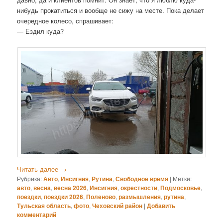
нибудь прокатиться и вообще не сижу на месте. Пока делает
очередное колесо, спрашивает:
— Ездил куда?
Читать далее
→
Рубрика:
Авто
,
Инсигния
,
Рутина
,
Свободное время
|
Метки:
авто
,
весна
,
весна 2026
,
Инсигния
,
окрестности
,
Подмосковье
,
поездки
,
поездки 2026
,
Поленово
,
размышления
,
рутина
,
Тульская область
,
фото
,
Чеховский район
|
Добавить
комментарий