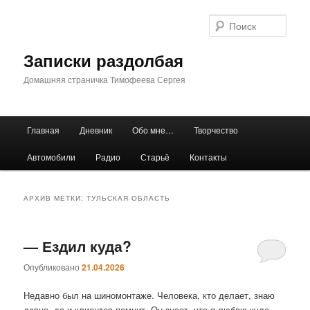
Перейти
Перейти
к
к
Поис
основному
дополнительному
содержимому
содержимому
Записки раздолбая
Домашняя страничка Тимофеева Сергея
Главное
Главная
Дневник
Обо мне…
Творчество
меню
Автомобили
Радио
Старьё
Контакты
АРХИВ МЕТКИ:
ТУЛЬСКАЯ ОБЛАСТЬ
— Ездил куда?
Опубликовано
21.04.2026
Недавно был на шиномонтаже. Человека, кто делает, знаю
давно, да и клиентов помнит. Он знает, что я люблю куда-