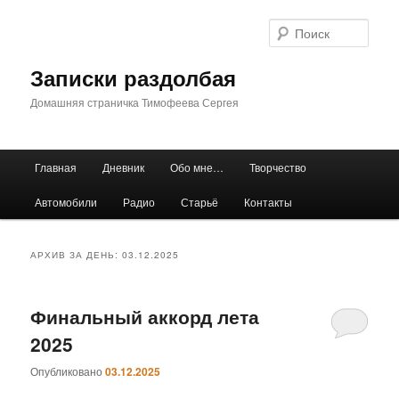
Перейти
Перейти
к
к
Поис
основному
дополнительному
содержимому
содержимому
Записки раздолбая
Домашняя страничка Тимофеева Сергея
Главное
Главная
Дневник
Обо мне…
Творчество
меню
Автомобили
Радио
Старьё
Контакты
АРХИВ ЗА ДЕНЬ:
03.12.2025
Финальный аккорд лета
2025
Опубликовано
03.12.2025