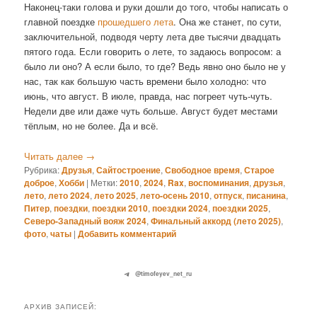
Наконец-таки голова и руки дошли до того, чтобы написать о
главной поездке
прошедшего лета
. Она же станет, по сути,
заключительной, подводя черту лета две тысячи двадцать
пятого года. Если говорить о лете, то задаюсь вопросом: а
было ли оно? А если было, то где? Ведь явно оно было не у
нас, так как большую часть времени было холодно: что
июнь, что август. В июле, правда, нас погреет чуть-чуть.
Недели две или даже чуть больше. Август будет местами
тёплым, но не более. Да и всё.
Читать далее
→
Рубрика:
Друзья
,
Сайтостроение
,
Свободное время
,
Старое
доброе
,
Хобби
|
Метки:
2010
,
2024
,
Rax
,
воспоминания
,
друзья
,
лето
,
лето 2024
,
лето 2025
,
лето-осень 2010
,
отпуск
,
писанина
,
Питер
,
поездки
,
поездки 2010
,
поездки 2024
,
поездки 2025
,
Северо-Западный вояж 2024
,
Финальный аккорд (лето 2025)
,
фото
,
чаты
|
Добавить комментарий
@timofeyev_net_ru
АРХИВ ЗАПИСЕЙ: