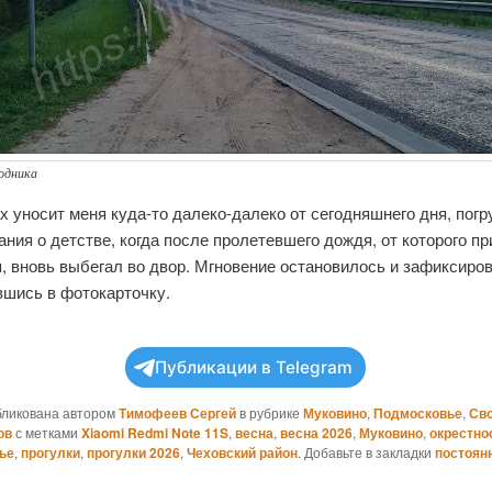
родника
х уносит меня куда-то далеко-далеко от сегодняшнего дня, погр
ния о детстве, когда после пролетевшего дождя, от которого п
, вновь выбегал во двор. Мгновение остановилось и зафиксиро
вшись в фотокарточку.
Публикации в Telegram
бликована автором
Тимофеев Сергей
в рубрике
Муковино
,
Подмосковье
,
Св
ов
с метками
Xiaomi Redmi Note 11S
,
весна
,
весна 2026
,
Муковино
,
окрестно
ье
,
прогулки
,
прогулки 2026
,
Чеховский район
. Добавьте в закладки
постоян