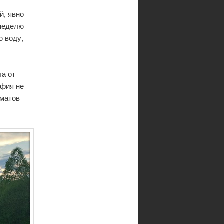
й, явно
 неделю
ю воду,
ла от
афия не
оматов