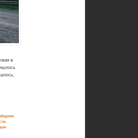
ужая в
ришлось
валось,
ободное
сти
,
ную