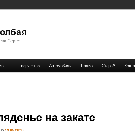
долбая
ева Сергея
мне…
Творчество
Автомобили
Радио
Старьё
Конта
ляденье на закате
ано
19.05.2026