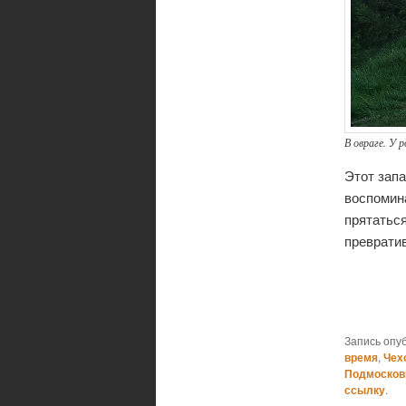
В овраге. У 
Этот запа
воспомина
прятаться
преврати
Запись опу
время
,
Чех
Подмосков
ссылку
.