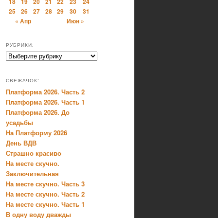
18
19
20
21
22
23
24
25
26
27
28
29
30
31
« Апр
Июн »
РУБРИКИ:
Рубрики:
СВЕЖАЧОК:
Платформа 2026. Часть 2
Платформа 2026. Часть 1
Платформа 2026. До
усадьбы
На Платформу 2026
День ВДВ
Страшно красиво
На месте скучно.
Заключительная
На месте скучно. Часть 3
На месте скучно. Часть 2
На месте скучно. Часть 1
В одну воду дважды