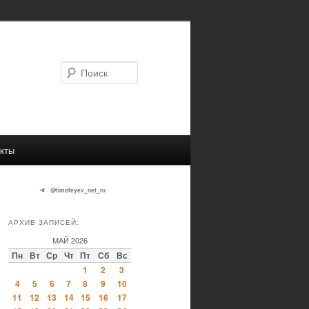
Поиск
кты
@timofeyev_net_ru
АРХИВ ЗАПИСЕЙ:
МАЙ 2026
Пн
Вт
Ср
Чт
Пт
Сб
Вс
1
2
3
4
5
6
7
8
9
10
11
12
13
14
15
16
17