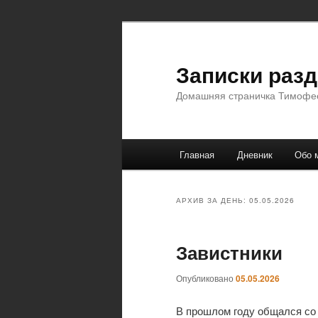
Перейти
Перейти
к
к
основному
дополнительному
Записки раз
содержимому
содержимому
Домашняя страничка Тимофе
Главное
Главная
Дневник
Обо 
меню
АРХИВ ЗА ДЕНЬ:
05.05.2026
Завистники
Опубликовано
05.05.2026
В прошлом году общался со м