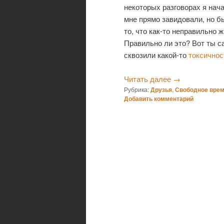
некоторых разговорах я нача
мне прямо завидовали, но б
то, что как-то неправильно 
Правильно ли это? Вот ты с
сквозили какой-то
токсично
Читать далее
→
Рубрика:
Друзья
,
Свободное вре
Добавить комментарий