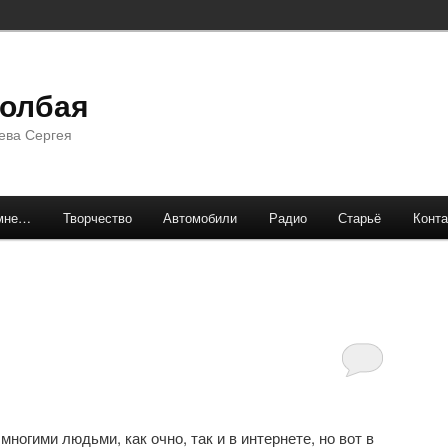
долбая
ева Сергея
мне…
Творчество
Автомобили
Радио
Старьё
Конта
ногими людьми, как очно, так и в интернете, но вот в