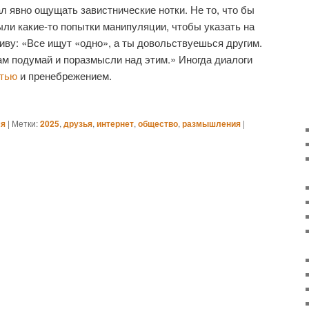
л явно ощущать завистнические нотки. Не то, что бы
ыли какие-то попытки манипуляции, чтобы указать на
живу: «Все ищут «одно», а ты довольствуешься другим.
ам подумай и поразмысли над этим.» Иногда диалоги
стью
и пренебрежением.
мя
|
Метки:
2025
,
друзья
,
интернет
,
общество
,
размышления
|