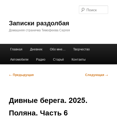
Перейти
к
Поис
основному
содержимому
Записки раздолбая
Домашняя страничка Тимофеева Сергея
Главное
Главная
Дневник
Обо мне…
Творчество
меню
Автомобили
Радио
Старьё
Контакты
Навигация
←
Предыдущая
Следующая
→
по
записям
Дивные берега. 2025.
Поляна. Часть 6