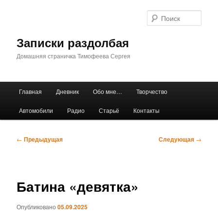
Перейти
к
Поис
основному
содержимому
Записки раздолбая
Домашняя страничка Тимофеева Сергея
Главное
Главная
Дневник
Обо мне…
Творчество
меню
Автомобили
Радио
Старьё
Контакты
Навигация
←
Предыдущая
Следующая
→
по
записям
Батина «девятка»
Опубликовано
05.09.2025