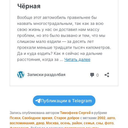
Публикации в Telegram
Запись опубликована автором
Тимофеев Сергей
в рубрике
Психи
,
Свободное время
,
Старое доброе
с метками
2002
,
авто
,
воспоминания
,
двор
,
Москва
,
осень
,
район
,
семья
,
сны
,
фото
,
. Добавьте в закладки
.