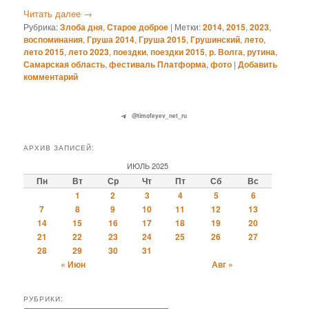
Читать далее
→
Рубрика:
Злоба дня
,
Старое доброе
|
Метки:
2014
,
2015
,
2023
,
воспоминания
,
Груша 2014
,
Груша 2015
,
Грушинский
,
лето
,
лето 2015
,
лето 2023
,
поездки
,
поездки 2015
,
р. Волга
,
рутина
,
Самарская область
,
фестиваль Платформа
,
фото
|
Добавить
комментарий
@timofeyev_net_ru
АРХИВ ЗАПИСЕЙ:
ИЮЛЬ 2025
Пн
Вт
Ср
Чт
Пт
Сб
Вс
1
2
3
4
5
6
7
8
9
10
11
12
13
14
15
16
17
18
19
20
21
22
23
24
25
26
27
28
29
30
31
« Июн
Авг »
РУБРИКИ: