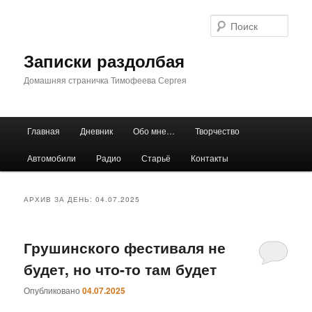
Перейти
Перейти
к
к
Поис
основному
дополнительному
содержимому
содержимому
Записки раздолбая
Домашняя страничка Тимофеева Сергея
Главное
Главная
Дневник
Обо мне…
Творчество
меню
Автомобили
Радио
Старьё
Контакты
АРХИВ ЗА ДЕНЬ:
04.07.2025
Грушинского фестиваля не
будет, но что-то там будет
Опубликовано
04.07.2025