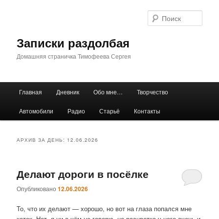
Перейти
Перейти
к
к
Поис
основному
дополнительному
содержимому
содержимому
Записки раздолбая
Домашняя страничка Тимофеева Сергея
Главное
Главная
Дневник
Обо мне…
Творчество
меню
Автомобили
Радио
Старьё
Контакты
АРХИВ ЗА ДЕНЬ:
12.06.2026
Делают дороги в посёлке
Опубликовано
12.06.2026
То, что их делают — хорошо, но вот на глаза попался мне
каток. Нет, я ни о чём не говорю, но расцветка у него очень и