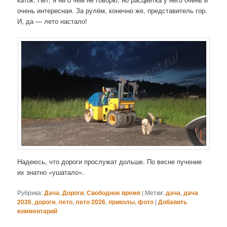
очень интересная. За рулём, конечно же, представитель гор.
И, да — лето настало!
Надеюсь, что дороги прослужат дольше. По весне пучение
их знатно «ушатало».
Рубрика:
Дача
,
Дороги
,
Свободное время
|
Метки:
дача
,
дача
2026
,
дороги
,
лето
,
лето 2026
,
приколы
,
фото
|
Добавить
комментарий