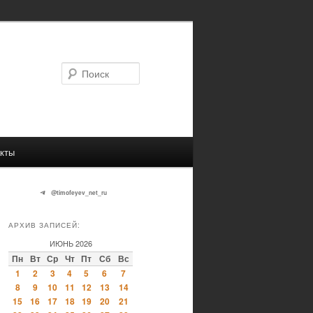
Поиск
кты
@timofeyev_net_ru
АРХИВ ЗАПИСЕЙ:
ИЮНЬ 2026
Пн
Вт
Ср
Чт
Пт
Сб
Вс
1
2
3
4
5
6
7
8
9
10
11
12
13
14
15
16
17
18
19
20
21