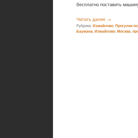
бесплатно поставить машину
Читать далее
→
Рубрика:
Измайлово
,
Прогулки по
Баумана
,
Измайлово
,
Москва
,
пр