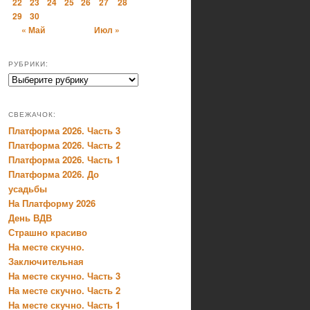
22
23
24
25
26
27
28
29
30
« Май
Июл »
РУБРИКИ:
Рубрики:
СВЕЖАЧОК:
Платформа 2026. Часть 3
Платформа 2026. Часть 2
Платформа 2026. Часть 1
Платформа 2026. До
усадьбы
На Платформу 2026
День ВДВ
Страшно красиво
На месте скучно.
Заключительная
На месте скучно. Часть 3
На месте скучно. Часть 2
На месте скучно. Часть 1