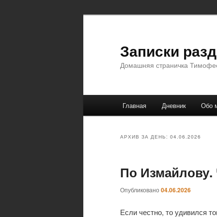
Перейти
Перейти
к
к
основному
дополнительному
Записки раз
содержимому
содержимому
Домашняя страничка Тимофе
Главное
Главная
Дневник
Обо 
меню
АРХИВ ЗА ДЕНЬ:
04.06.2026
По Измайлову. 
Опубликовано
04.06.2026
Если честно, то удивился то