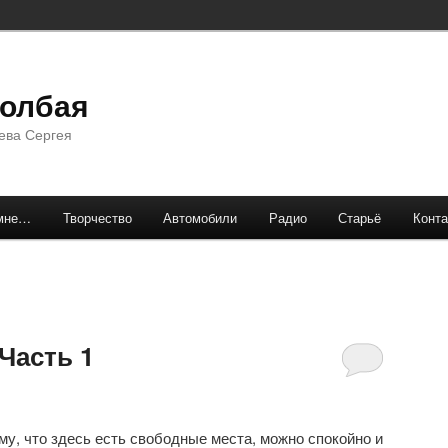
долбая
ева Сергея
мне…
Творчество
Автомобили
Радио
Старьё
Конта
Часть 1
му, что здесь есть свободные места, можно спокойно и