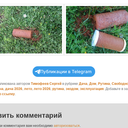
Публикации в Telegram
бликована автором
Тимофеев Сергей
в рубрике
Дача
,
Дом
,
Рутина
,
Свободно
ча
,
дача 2026
,
лето
,
лето 2026
,
рутина
,
экодом
,
эксплуатация
. Добавьте в з
ю ссылку
.
вить комментарий
ки комментария вам необходимо
авторизоваться
.