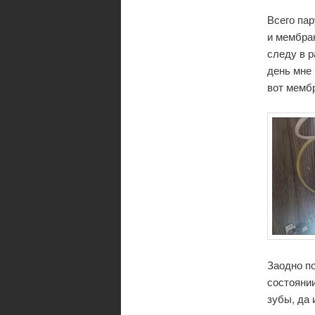
Всего па
и мембран
следу в р
день мне 
вот мемб
Заодно п
состоянии
зубы, да 