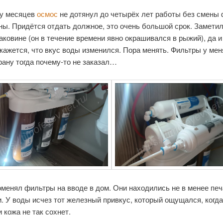
ру месяцев
осмос
не дотянул до четырёх лет работы без смены
ы. Придётся отдать должное, это очень большой срок. Заметил
аковине (он в течение времени явно окрашивался в рыжий), да и
кажется, что вкус воды изменился. Пора менять. Фильтры у мен
рану тогда почему-то не заказал…
оменял фильтры на вводе в дом. Они находились не в менее пе
. У воды исчез тот железный привкус, который ощущался, когд
и кожа не так сохнет.