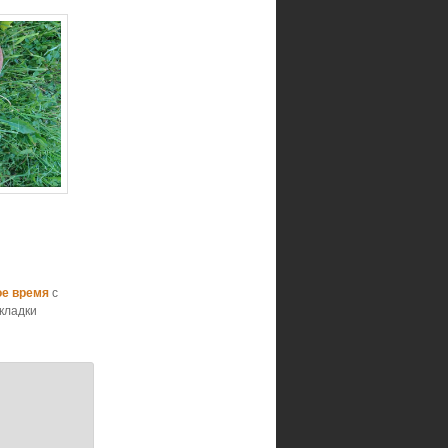
е время
с
акладки