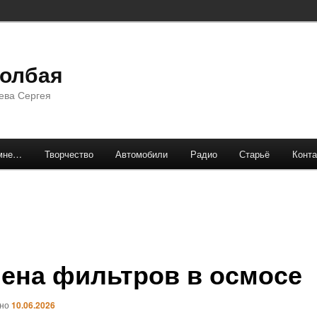
долбая
ева Сергея
мне…
Творчество
Автомобили
Радио
Старьё
Конта
ена фильтров в осмосе
ано
10.06.2026