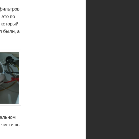
 фильтров
 это по
 который
я были, а
чальном
а чистишь