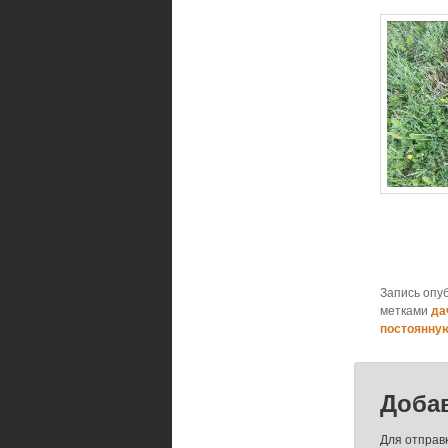
Запись опу
метками
да
постоянну
Доба
Для отправ